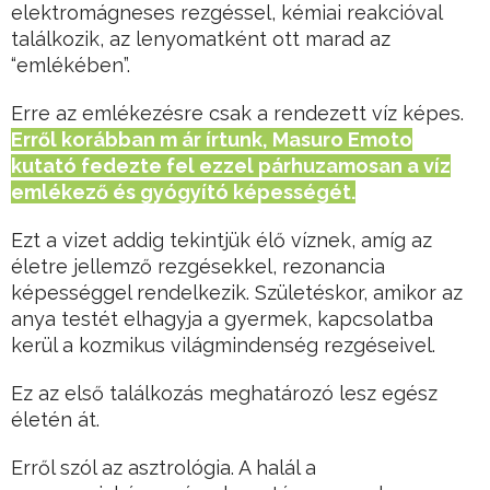
elektromágneses rezgéssel, kémiai reakcióval
találkozik, az lenyomatként ott marad az
“emlékében”.
Erre az emlékezésre csak a rendezett víz képes.
Erről korábban m ár írtunk, Masuro Emoto
kutató fedezte fel ezzel párhuzamosan a víz
emlékező és gyógyító képességét.
Ezt a vizet addig tekintjük élő víznek, amíg az
életre jellemző rezgésekkel, rezonancia
képességgel rendelkezik. Születéskor, amikor az
anya testét elhagyja a gyermek, kapcsolatba
kerül a kozmikus világmindenség rezgéseivel.
Ez az első találkozás meghatározó lesz egész
életén át.
Erről szól az asztrológia. A halál a