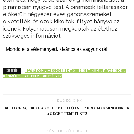
piramisban nyugvó test. A piramisok feltárásakor
előkerült négyezer éves gabonaszemeket
elvetették, és ezek kikeltek, fittyet hányva az
időnek. Folyamatosan megkapták az élethez
szükséges információt.
Mondd el a véleményed, kíváncsiak vagyunk rá!
EGYIPTOM
MEGDÖBBENTŐ
MISZTIKUM
PIRAMISOK
CÍMKÉK
RÉGMÚLT
REJTÉLY
REJTÉLYEK
ELŐZŐ CIKK
METEORRAJ ÉRI EL A FÖLDET HÉTFŐ ESTE: ÉRDEMES MINDENKIÉK
AZ EGET KÉMLELNIE!
KÖVETKEZŐ CIKK