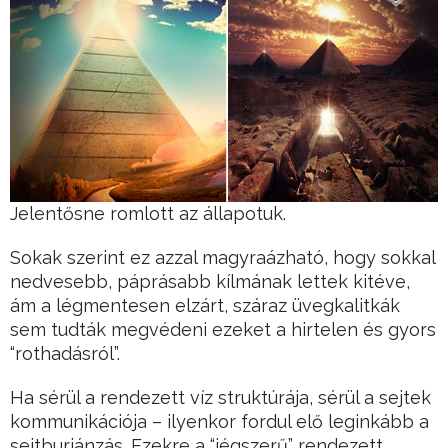
Jelentősne romlott az állapotuk.
Sokak szerint ez azzal magyraázható, hogy sokkal
nedvesebb, páprásabb kílmának lettek kitéve,
ám a légmentesen elzárt, száraz üvegkalitkák
sem tudták megvédeni ezeket a hirtelen és gyors
“rothadásról”.
Ha sérül a rendezett víz struktúrája, sérül a sejtek
kommunikációja – ilyenkor fordul elő leginkább a
sejtburjánzás. Ezekre a “jégszerű” rendezett