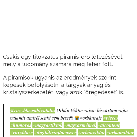
Csakis egy titokzatos piramis-erő létezésével,
mely a tudomány számára még fehér folt…
A piramisok ugyanis az eredmények szerint
képesek befolyásolni a tárgyak anyag és
kristályszerkezetét, vagy azok “öregedését” is.
@roxyblazeahivatalos
Orbán Viktor rajza: kiszúrtam rajta
valamit amiről senki sem beszél!
#orbánrajz
#vicces
#humoros
#magyartiktok
#magyarmémek
#aicontent
#roxyblaze
#digitálisinfluenszer
#orbánviktor
#orbanviktor