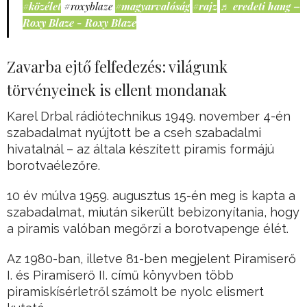
#közélet
#roxyblaze
#magyarvalóság
#rajz
♬ eredeti hang –
Roxy Blaze - Roxy Blaze
Zavarba ejtő felfedezés: világunk
törvényeinek is ellent mondanak
Karel Drbal rádiótechnikus 1949. november 4-én
szabadalmat nyújtott be a cseh szabadalmi
hivatalnál – az általa készített piramis formájú
borotvaélezőre.
10 év múlva 1959. augusztus 15-én meg is kapta a
szabadalmat, miután sikerült bebizonyítania, hogy
a piramis valóban megőrzi a borotvapenge élét.
Az 1980-ban, illetve 81-ben megjelent Piramiserő
I. és Piramiserő II. című könyvben több
piramiskísérletről számolt be nyolc elismert