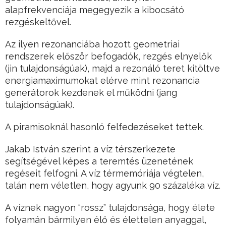
alapfrekvenciája megegyezik a kibocsátó
rezgéskeltővel.
Az ilyen rezonanciába hozott geometriai
rendszerek először befogadók, rezgés elnyelők
(jin tulajdonságúak), majd a rezonáló teret kitöltve
energiamaximumokat elérve mint rezonancia
generátorok kezdenek el működni (jang
tulajdonságúak).
A piramisoknál hasonló felfedezéseket tettek.
Jakab István szerint a víz térszerkezete
segítségével képes a teremtés üzenetének
regéseit felfogni. A víz térmemóriája végtelen,
talán nem véletlen, hogy agyunk 90 százaléka víz.
A víznek nagyon “rossz” tulajdonsága, hogy élete
folyamán bármilyen élő és élettelen anyaggal,