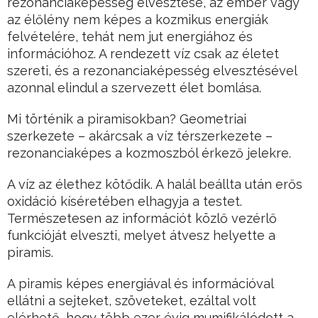
rezonanciaképesség elvesztése, az ember vagy
az élőlény nem képes a kozmikus energiák
felvételére, tehát nem jut energiához és
információhoz. A rendezett víz csak az életet
szereti, és a rezonanciaképesség elvesztésével
azonnal elindul a szervezett élet bomlása.
Mi történik a piramisokban? Geometriai
szerkezete – akárcsak a víz térszerkezete –
rezonanciaképes a kozmoszból érkező jelekre.
A víz az élethez kötődik. A halál beállta után erős
oxidáció kíséretében elhagyja a testet.
Természetesen az információt közlő vezérlő
funkcióját elveszti, melyet átvesz helyette a
piramis.
A piramis képes energiával és információval
ellátni a sejteket, szöveteket, ezáltal volt
elérhető, hogy több ezer évig mumifikálódott a