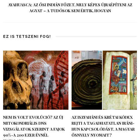
AYAHUASCA: AZ ŐSI INDIÁN FŐZET, MELY KÉPES ÚJRAÉPÍTENI AZ
AGYAT – A TUDÓSOK SEM ÉRTIK, HOGYAN
EZ IS TETSZENI FOG!
NEM IS VOLT EVOLÚCIÓ? AZ ÚJ
AZ ISZFAHÁNI ÉS KRÉTAI KÓDEX
MITOKONDRIÁLIS DNS
REJTI A TAGADHATATLAN IRÁNI-
VIZSGÁLATOK SZERINT A FAJOK
HUN KAPCSOLÓDÁST, A MAGYAR
90%-A 200 EZER ÉVNÉL
ŐSNYELV NYOMAIT?