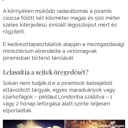
A környéken működő radarállomás a piramis
csúcsa fölött két kilométer magas és 500 méter
széles kiterjedésű ionizált légoszlopot mért és
rögzített.
E kedvezőtapasztalatok alapján a mezőgazdasági
minisztérium elrendelte a vetőmagvak
piramisban történő tárolását.
Lelassítja a sejtek öregedését?
Sokan nem tudják,d e a piramisok belsejéből
eltávolított tárgyak, egyes maradványok vagy
szarkofágok – például Londonba szállítva – 1
vagy 2 hónap leforgása alatt szinte teljesen
elporladtak.