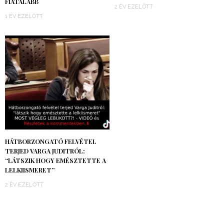
FIATALABB
2 ÉV EZELŐTT
1 ÉV EZELŐTT
HÁTBORZONGATÓ FELVÉTEL
TERJED VARGA JUDITRÓL:
“LÁTSZIK HOGY EMÉSZTETTE A
LELKIISMERET”
2 ÉV EZELŐTT