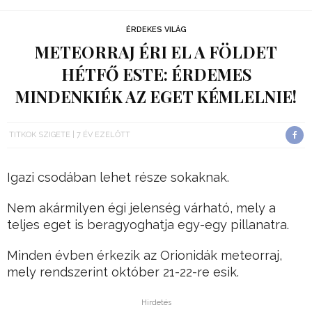
ÉRDEKES VILÁG
METEORRAJ ÉRI EL A FÖLDET
HÉTFŐ ESTE: ÉRDEMES
MINDENKIÉK AZ EGET KÉMLELNIE!
TITKOK SZIGETE
7 ÉV EZELŐTT
Igazi csodában lehet része sokaknak.
Nem akármilyen égi jelenség várható, mely a
teljes eget is beragyoghatja egy-egy pillanatra.
Minden évben érkezik az Orionidák meteorraj,
mely rendszerint október 21-22-re esik.
Hirdetés