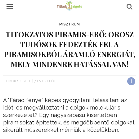
MISZTIKUM
TITOKZATOS PIRAMIS-ERŐ: OROSZ
TUDÓSOK FEDEZTÉK FEL A
PIRAMISOKBÓL ÁRAMLÓ ENERGIÁT,
MELY MINDENRE HATÁSSAL VAN!
TITKOK SZIGETE
7 ÉV EZELŐTT
A “Fáraó fénye” képes gyógyítani, lelassítani az
időt, és megváltoztatni a dolgok molekuláris
szerkezetét? Egy nagyszabású kísérletben
piramisokat építettek, és megdöbbentő dolgokat
sikerült műszerekkel mérniük a közelükben.