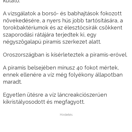
kutató.
A vizsgálatok a borsó- és babhajtások fokozott
növekedésére, a nyers hús jobb tartósítására, a
torokbaktériumok és az élesztőcsírák csökkent
szaporodási rátájára terjedtek ki, egy
négyszögalapú piramis szerkezet alatt.
Oroszországban is kísérleteztek a piramis-erővel.
A piramis belsejében mínusz 40 fokot mértek,
ennek ellenére a víz még folyékony állapotban
maradt.
Egyetlen ütésre a víz láncreakciószerűen
kikristályosodott és megfagyott.
Hirdetés