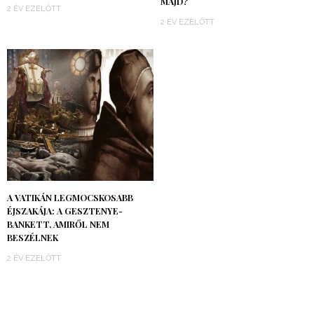
MAJD?
2 ÉV EZELŐTT
2 ÉV EZELŐTT
A VATIKÁN LEGMOCSKOSABB
ÉJSZAKÁJA: A GESZTENYE-
BANKETT, AMIRŐL NEM
BESZÉLNEK
2 ÉV EZELŐTT