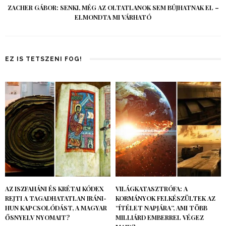
ZACHER GÁBOR: SENKI, MÉG AZ OLTATLANOK SEM BÚJHATNAK EL –
ELMONDTA MI VÁRHATÓ
EZ IS TETSZENI FOG!
AZ ISZFAHÁNI ÉS KRÉTAI KÓDEX
VILÁGKATASZTRÓFA: A
REJTI A TAGADHATATLAN IRÁNI-
KORMÁNYOK FELKÉSZÜLTEK AZ
HUN KAPCSOLÓDÁST, A MAGYAR
“ÍTÉLET NAPJÁRA”, AMI TÖBB
ŐSNYELV NYOMAIT?
MILLIÁRD EMBERREL VÉGEZ