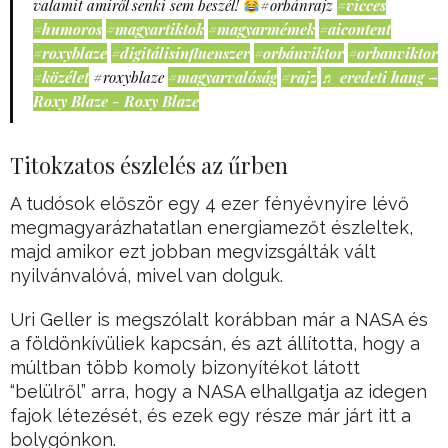
valamit amiről senki sem beszél!
#orbánrajz
#vicces
#humoros
#magyartiktok
#magyarmémek
#aicontent
#roxyblaze
#digitálisinfluenszer
#orbánviktor
#orbanviktor
#közélet
#roxyblaze
#magyarvalóság
#rajz
♬ eredeti hang –
Roxy Blaze - Roxy Blaze
Titokzatos észlelés az űrben
A tudósok először egy 4 ezer fényévnyire lévő
megmagyarázhatatlan energiamezőt észleltek,
majd amikor ezt jobban megvizsgálták vált
nyilvánvalóvá, mivel van dolguk.
Uri Geller is megszólalt korábban már a NASA és
a földönkívüliek kapcsán, és azt állította, hogy a
múltban több komoly bizonyítékot látott
“belülről” arra, hogy a NASA elhallgatja az idegen
fajok létezését, és ezek egy része már járt itt a
bolygónkon.