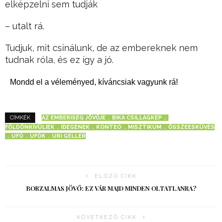
elképzelni sem tudják
– utalt rá.
Tudjuk, mit csinálunk, de az embereknek nem
tudnak róla, és ez így a jó.
Mondd el a véleményed, kíváncsiak vagyunk rá!
AZ EMBERISÉG JÖVŐJE
BIKA CSILLAGKÉP
CÍMKÉK
FÖLDÖNKÍVÜLIEK
IDEGENEK
KONTEÓ
MISZTIKUM
ÖSSZEESKÜVÉS
UFÓ
UFÓK
URI GELLER
ELŐZŐ CIKK
BORZALMAS JÖVŐ: EZ VÁR MAJD MINDEN OLTATLANRA?
KÖVETKEZŐ CIKK