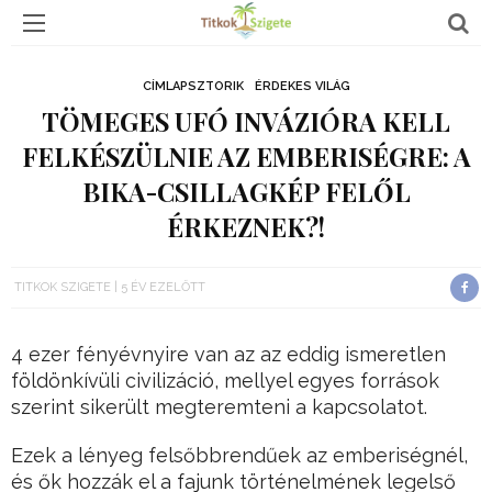
CÍMLAPSZTORIK
ÉRDEKES VILÁG
TÖMEGES UFÓ INVÁZIÓRA KELL
FELKÉSZÜLNIE AZ EMBERISÉGRE: A
BIKA-CSILLAGKÉP FELŐL
ÉRKEZNEK?!
TITKOK SZIGETE
5 ÉV EZELŐTT
4 ezer fényévnyire van az az eddig ismeretlen
földönkívüli civilizáció, mellyel egyes források
szerint sikerült megteremteni a kapcsolatot.
Ezek a lényeg felsőbbrendűek az emberiségnél,
és ők hozzák el a fajunk történelmének legelső