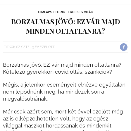
CÍMLAPSZTORIK
ÉRDEKES VILÁG
BORZALMAS JÖVŐ: EZ VÁR MAJD
MINDEN OLTATLANRA?
TITKOK SZIGETE
5 ÉV EZELŐTT
Borzalmas jövő: EZ vár majd minden oltatlanra?
Kötelező gyerekkori covid oltás, szankciók?
Mégis, a jelenkor eseményeit elnézve egyáltalán
nem lepődnénk meg, ha mindezek sorra
megvalósulnának.
Már csak azért sem, mert két évvel ezelőtt még
az is elképzelhetetlen volt, hogy az egész
világgal maszkot hordassanak és mindenkit