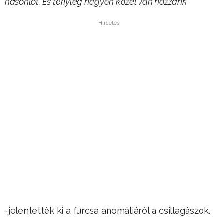
hasonlót. És tényleg nagyon közel van hozzánk”
Hirdetés
-jelentették ki a furcsa anomáliáról a csillagászok.