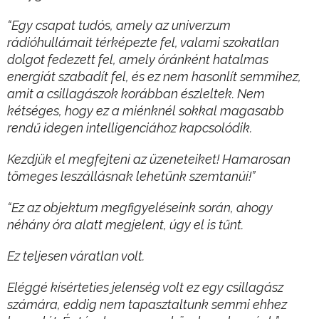
“Egy csapat tudós, amely az univerzum
rádióhullámait térképezte fel, valami szokatlan
dolgot fedezett fel, amely óránként hatalmas
energiát szabadít fel, és ez nem hasonlít semmihez,
amit a csillagászok korábban észleltek. Nem
kétséges, hogy ez a miénknél sokkal magasabb
rendű idegen intelligenciához kapcsolódik.
Kezdjük el megfejteni az üzeneteiket! Hamarosan
tömeges leszállásnak lehetünk szemtanúi!”
“Ez az objektum megfigyeléseink során, ahogy
néhány óra alatt megjelent, úgy el is tűnt.
Ez teljesen váratlan volt.
Eléggé kísérteties jelenség volt ez egy csillagász
számára, eddig nem tapasztaltunk semmi ehhez