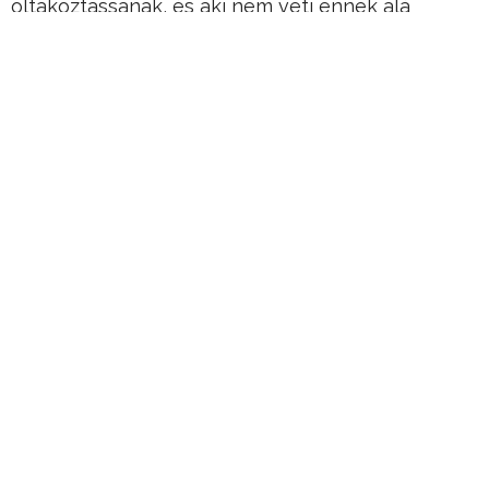
oltakoztassanak, és aki nem veti ennek alá
magát, attól pedig megvonják alapvető jogaikat…
Hirdetés