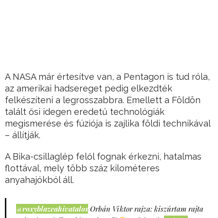
A NASA már értesítve van, a Pentagon is tud róla,
az amerikai hadsereget pedig elkezdték
felkészíteni a legrosszabbra. Emellett a Földön
talált ősi idegen eredetű technológiák
megismerése és fúziója is zajlika földi technikával
– állítják.
A Bika-csillaglép felől fognak érkezni, hatalmas
flottával, mely több száz kilométeres
anyahajókból áll.
@roxyblazeahivatalos
Orbán Viktor rajza: kiszúrtam rajta