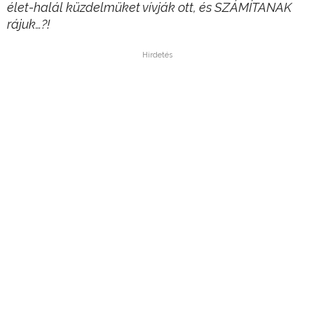
élet-halál küzdelmüket vívják ott, és SZÁMÍTANAK
rájuk…?!
Hirdetés