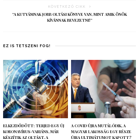
KÖVETKEZŐ CIKK
“A KUTYÁMNAK JOBB OLTÁSI KÖNYVE VAN, MINT AMIK ÖNÖK
KÍVÁNNAK BEVEZETNI!”
EZ IS TETSZENI FOG!
ELKEZDŐDÖTT: TERJED EGY ÚJ
A COVID ÚJRA MUTÁLÓDIK, A
KORONAVÍRUS-VARIÁNS, MÁR
MAGYAR LAKOSSÁG EGY RÉSZE
KÉSZÍTIK AZ OLTÁST, A
ÚJRA ULTIMÁTUMOT KAPOTT?