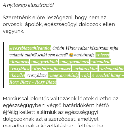
A nyitókép illusztráció!
Szeretnénk előre leszögezni, hogy nem az
orvosok, ápolók, egészségügyi dolgozók ellen
vagyunk.
@roxyblazeahivatalos
Orbán Viktor rajza: kiszúrtam rajta
valamit amiről senki sem beszél!
#orbánrajz
#vicces
#humoros
#magyartiktok
#magyarmémek
#aicontent
#roxyblaze
#digitálisinfluenszer
#orbánviktor
#orbanviktor
#közélet
#roxyblaze
#magyarvalóság
#rajz
♬ eredeti hang –
Roxy Blaze - Roxy Blaze
Márciussal jelentős változások léptek életbe az
egészségügyben: végső határidőként hétfő
éjfélig kellett aláírniuk az egészségügyi
dolgozóknak azt a szerződést, amellyel
maradhatnak a közellátásban, feltéve, ha