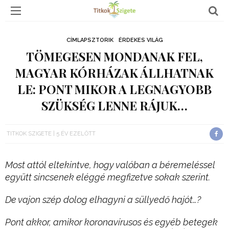
CÍMLAPSZTORIK
ÉRDEKES VILÁG
TÖMEGESEN MONDANAK FEL,
MAGYAR KÓRHÁZAK ÁLLHATNAK
LE: PONT MIKOR A LEGNAGYOBB
SZÜKSÉG LENNE RÁJUK…
TITKOK SZIGETE
5 ÉV EZELŐTT
Most attól eltekintve, hogy valóban a béremeléssel
együtt sincsenek eléggé megfizetve sokak szerint.
De vajon szép dolog elhagyni a süllyedő hajót…?
Pont akkor, amikor koronavírusos és egyéb betegek