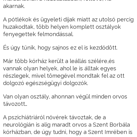
akarnak.
A pótlékok és ügyeleti díjak miatt az utolsó percig
huzakodtak, több helyen komplett osztályok
fenyegettek felmondással.
És úgy tűnik, hogy sajnos ez el is kezdődött.
Már több kórház került a leállás szélére,és
vannak olyan helyek, ahol le is álltak egyes
részlegek, mivel tömegével mondtak fel az ott
dolgozó egészségügyi dolgozók.
Van olyan osztály, ahonnan végül minden orvos
távozott…
A pszichiátriáról nővérek távoztak, de a
neurológián is alig maradt orvos a Szent Borbála
kórházban, de úgy tudni, hogy a Szent Imrében is