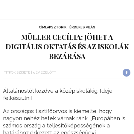
CÍMLAPSZTORIK
ÉRDEKES VILÁG
MÜLLER CECÍLIA: JÖHET A
DIGITÁLIS OKTATÁS ÉS AZ ISKOLÁK
BEZÁRÁSA
TITKOK SZIGETE
5 ÉV EZELŐTT
Általánostól kezdve a középiskolákig. Ideje
felkészülni!
Az országos tisztifőorvos is kiemelte, hogy
nagyon nehéz hetek várnak ránk. „Európában is
számos ország a teljesítőképességének a
határához érkezett az egészségügyi