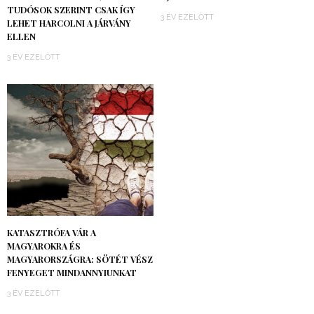
TUDÓSOK SZERINT CSAK ÍGY
3 ÉV EZELŐTT
LEHET HARCOLNI A JÁRVÁNY
ELLEN
3 ÉV EZELŐTT
KATASZTRÓFA VÁR A
MAGYAROKRA ÉS
MAGYARORSZÁGRA: SÖTÉT VÉSZ
FENYEGET MINDANNYIUNKAT
3 ÉV EZELŐTT