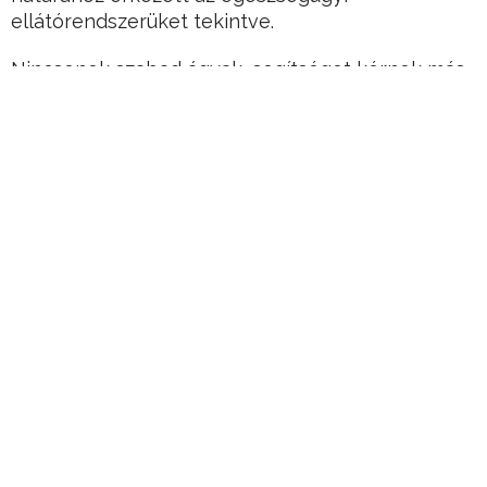
ellátórendszerüket tekintve.
Nincsenek szabad ágyak, segítséget kérnek más
országoktól” – tette hozzá.
Hirdetés