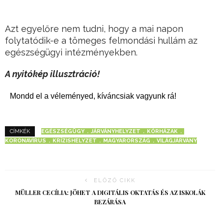
Azt egyelőre nem tudni, hogy a mai napon
folytatódik-e a tömeges felmondási hullám az
egészségügyi intézményekben.
A nyitókép illusztráció!
Mondd el a véleményed, kíváncsiak vagyunk rá!
EGÉSZSÉGÜGY
JÁRVÁNYHELYZET
KÓRHÁZAK
CÍMKÉK
KORONAVÍRUS
KRÍZISHELYZET
MAGYARORSZÁG
VILÁGJÁRVÁNY
ELŐZŐ CIKK
MÜLLER CECÍLIA: JÖHET A DIGITÁLIS OKTATÁS ÉS AZ ISKOLÁK
BEZÁRÁSA