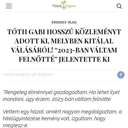
ÉRDEKES VILÁG
TÓTH GABI HOSSZÚ KÖZLEMÉNYT
ADOTT KI, MELYBEN KITÁLAL
VÁLÁSÁRÓL! “2023-BAN VÁLTAM
FELNŐTTÉ” JELENTETTE KI
TITKOK SZIGETE
3 ÉV EZELŐTT
“Rengeteg élménnyel gazdagodtam. Ha lehet ilyet
mondani, úgy érzem, 2023-ban váltam felnőtté:
Vettem egy házat, amiért nagyon megdolgoztam, a
hitelügyintézése kemény volt, izgultam, hogy
meglesz-e.