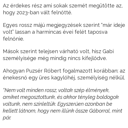
Az érdekes rész ami sokak szemét megütötte az,
hogy 2023-ban vált felnőtté.
Egyes rossz májú megjegyzések szerint “már ideje
volt” lassan a harmincas évei felét taposva
felnőnie.
Mások szerint telejsen várható volt, hisz Gabi
személyisége még mindig nincs kifejlődve.
Ahogyan Puzsér Róbert fogalmazott korábban: az
énekesnő egy üres kagylóhéj, személyiség nélkül.
“Nem volt minden rossz, voltak szép élmények,
amiket megosztottunk, és akkor tényleg boldogok
voltunk, nem színleltük. Egyszerűen azonban be
kellett látnom, hogy nem illünk össze Gáborral, mint
pár.