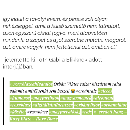
Így indult a tavalyi évem, és persze sok olyan
nehézséggel, amit a külső szemlélő nem láthatott,
azon egyszerű oknál fogva, mert alapvetően
mindenki a szépet és a jót szeretné mutatni magáról,
azt, amire vágyik, nem feltétlenül azt, amiben él.”
-jelentette ki Tóth Gabi a Blikknek adott
interjújában.
@roxyblazeahivatalos
Orbán Viktor rajza: kiszúrtam rajta
valamit amiről senki sem beszél!
#orbánrajz
#vicces
#humoros
#magyartiktok
#magyarmémek
#aicontent
#roxyblaze
#digitálisinfluenszer
#orbánviktor
#orbanviktor
#közélet
#roxyblaze
#magyarvalóság
#rajz
♬ eredeti hang –
Roxy Blaze - Roxy Blaze