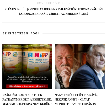
KÖVETKEZŐ CIKK
21 ÉVEN BELÜL JÖNNEK AZ IDEGEN CIVILIZÁCIÓK: KORSZAKVÁLTÁS
ÉS RABSZOLGASÁG VÁRHAT AZ EMBERISÉGRE?
EZ IS TETSZENI FOG!
SZÁNDÉKOSAN TEHETTEK
NAGY FERÓ: LEFŐTT A KÁVÉ,
PATKÁNYMÉRGET A BÉBIÉTELBE:
NEKÜNK ANNYI – OLYAT
MAGYAR BOLTOKBA NEM KERÜLT
MONDOTT AMIBE ORBÁN IS