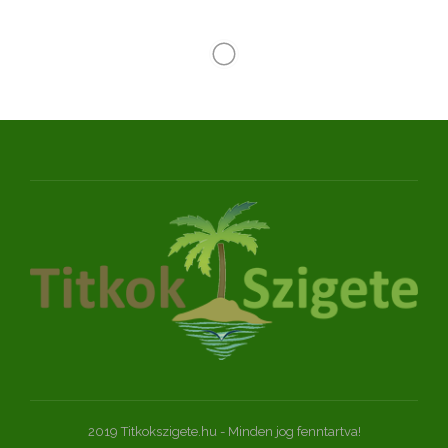
2019 Titkokszigete.hu - Minden jog fenntartva!