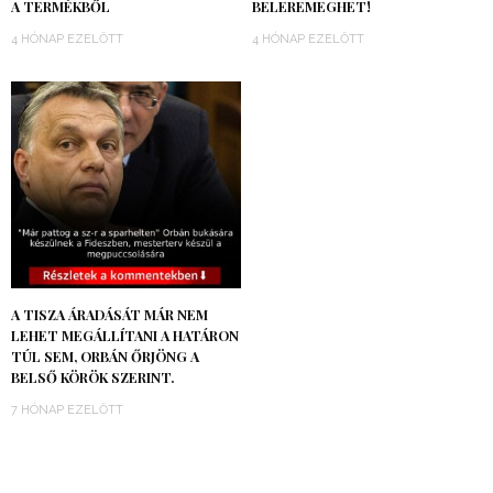
A TERMÉKBŐL
BELEREMEGHET!
4 HÓNAP EZELŐTT
4 HÓNAP EZELŐTT
A TISZA ÁRADÁSÁT MÁR NEM
LEHET MEGÁLLÍTANI A HATÁRON
TÚL SEM, ORBÁN ŐRJÖNG A
BELSŐ KÖRÖK SZERINT.
7 HÓNAP EZELŐTT