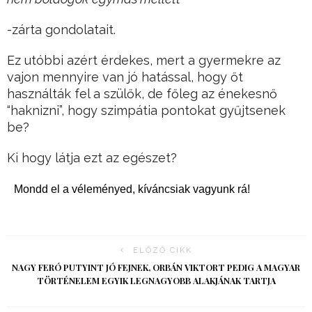
-zárta gondolatait.
Ez utóbbi azért érdekes, mert a gyermekre az
vajon mennyire van jó hatással, hogy őt
használták fel a szülők, de főleg az énekesnő
“haknizni”, hogy szimpátia pontokat gyűjtsenek
be?
Ki hogy látja ezt az egészet?
Mondd el a véleményed, kíváncsiak vagyunk rá!
ELŐZŐ CIKK
NAGY FERÓ PUTYINT JÓ FEJNEK, ORBÁN VIKTORT PEDIG A MAGYAR
TÖRTÉNELEM EGYIK LEGNAGYOBB ALAKJÁNAK TARTJA