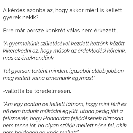
A kérdés azonba az, hogy akkor miért is kellett
gyerek nekik?
Erre már persze konkrét válas nem érkezett…
“A gyermekünk születésével kezdett kettőnk között
kikerekedni az, hogy mások az érdeklődési köreink,
más az értékrendünk.
Túl gyorsan történt minden, igazából előbb jobban
meg kellett volna ismernünk egymást”
-vallotta be töredelmesen.
“Ám egy ponton be kellett látnom, hogy mint férfi és
nő nem tudunk működni együtt, utána pedig jött a
felismerés, hogy Hannaróza fejlődésének biztosan
nem tenne jót, ha olyan szülők mellett nőne fel, akik
nem boldogok egymás mellett”