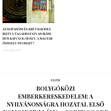
AZ ISZFAHÁNI ÉS KRÉTAI KÓDEX
REJTI A TAGADHATATLAN IRÁNI-
HUN KAPCSOLÓDÁST, A MAGYAR
ŐSNYELV NYOMAIT?
2 ÉV EZELŐTT
EGYÉB
BOLYGÓKÖZI
EMBERKERESKEDELEM: A
NYILVÁNOSSÁGRA HOZATAL ELSŐ