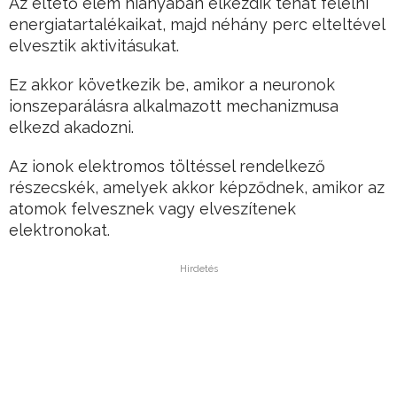
Az éltető elem hiányában elkezdik tehát felélni
energiatartalékaikat, majd néhány perc elteltével
elvesztik aktivitásukat.
Ez akkor következik be, amikor a neuronok
ionszeparálásra alkalmazott mechanizmusa
elkezd akadozni.
Az ionok elektromos töltéssel rendelkező
részecskék, amelyek akkor képződnek, amikor az
atomok felvesznek vagy elveszítenek
elektronokat.
Hirdetés