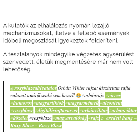
A kutatók az elhalálozás nyomán lezajló
mechanizmusokat, illetve a fellépő események
időbeli megoszlását igyekeztek felderíteni.
A tesztalanyok mindegyike végzetes agysérülést
szenvedett, életük megmentésére már nem volt
lehetőség.
@roxyblazeahivatalos
Orbán Viktor rajza: kiszúrtam rajta
valamit amiről senki sem beszél!
#orbánrajz
#vicces
#humoros
#magyartiktok
#magyarmémek
#aicontent
#roxyblaze
#digitálisinfluenszer
#orbánviktor
#orbanviktor
#közélet
#roxyblaze
#magyarvalóság
#rajz
♬ eredeti hang –
Roxy Blaze - Roxy Blaze