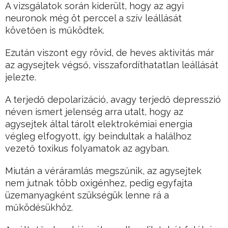
A vizsgálatok során kiderült, hogy az agyi
neuronok még öt perccel a szív leállását
követően is működtek.
Ezután viszont egy rövid, de heves aktivitás már
az agysejtek végső, visszafordíthatatlan leállását
jelezte.
A terjedő depolarizáció, avagy terjedő depresszió
néven ismert jelenség arra utalt, hogy az
agysejtek által tárolt elektrokémiai energia
végleg elfogyott, így beindultak a halálhoz
vezető toxikus folyamatok az agyban.
Miután a véráramlás megszűnik, az agysejtek
nem jutnak több oxigénhez, pedig egyfajta
üzemanyagként szükségük lenne rá a
működésükhöz.