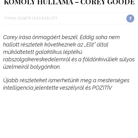
KOMOLY HULLÁMA – COREY GOODE
TITKOK SZIGETE
6 ÉV EZELŐTT
Corey írása önmagáért beszél. Eddig soha nem
hallott részletek következnek az „Elit” által
működtetett galaktikus léptékű
rabszolgakereskedelemről és a földönkívüliek súlyos
üzelmeiről bolygónkon.
Újabb részleteket ismerhetünk meg a mesterséges
intelligencia jelentette veszélyről és POZITÍV
ÜZENETKÉNT, Corey végre szót ejt az összeesküvés
bukása után az emberiségre váró folyamatokról,
energetikai és társadalmi változásokról.
A NYILVÁNOSSÁGRA HOZATAL FOLYAMATA
MEGKEZDŐDIK