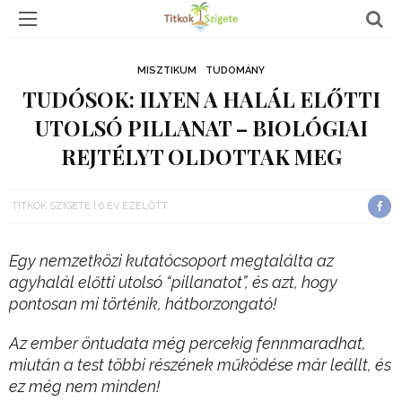
MISZTIKUM
TUDOMÁNY
TUDÓSOK: ILYEN A HALÁL ELŐTTI
UTOLSÓ PILLANAT – BIOLÓGIAI
REJTÉLYT OLDOTTAK MEG
TITKOK SZIGETE
6 ÉV EZELŐTT
Egy nemzetközi kutatócsoport megtalálta az
agyhalál előtti utolsó “pillanatot”, és azt, hogy
pontosan mi történik, hátborzongató!
Az ember öntudata még percekig fennmaradhat,
miután a test többi részének működése már leállt, és
ez még nem minden!