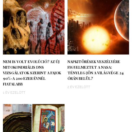
NEM IS VOLT EVOLÚCIÓ? AZ ÚJ
NAPKITÖRÉSEK VESZÉLYÉRE
MITOKONDRIÁLIS DNS
FIGYELMEZTET A NASA:
VIZSGÁLATOK SZERINT A FAJOK
TÉNYLEG JÖN A VILÁGVÉGE 24
90%-A 200 EZER ÉVNÉL
ÓRÁN BELÜL?
FIATALABB
2 ÉV EZELŐTT
1 ÉV EZELŐTT