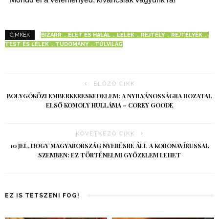
BIZARR
ÉLET ÉS HALÁL
LÉLEK
REJTÉLY
REJTÉLYEK
CÍMKÉK
TEST ÉS LÉLEK
TUDOMÁNY
TÚLVILÁG
ELŐZŐ CIKK
BOLYGÓKÖZI EMBERKERESKEDELEM: A NYILVÁNOSSÁGRA HOZATAL
ELSŐ KOMOLY HULLÁMA – COREY GOODE
KÖVETKEZŐ CIKK
10 JEL, HOGY MAGYARORSZÁG NYERÉSRE ÁLL A KORONAVÍRUSSAL
SZEMBEN: EZ TÖRTÉNELMI GYŐZELEM LEHET
EZ IS TETSZENI FOG!