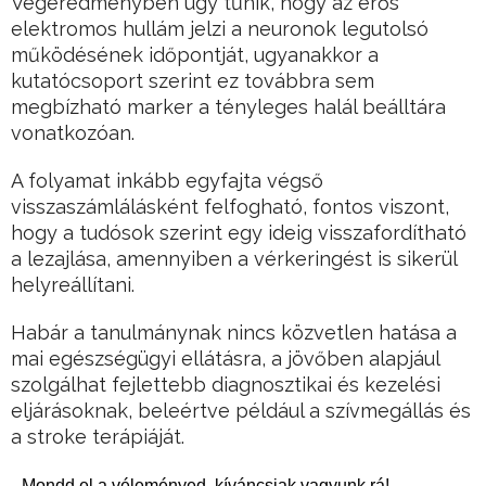
Végeredményben úgy tűnik, hogy az erős
elektromos hullám jelzi a neuronok legutolsó
működésének időpontját, ugyanakkor a
kutatócsoport szerint ez továbbra sem
megbízható marker a tényleges halál beálltára
vonatkozóan.
A folyamat inkább egyfajta végső
visszaszámlálásként felfogható, fontos viszont,
hogy a tudósok szerint egy ideig visszafordítható
a lezajlása, amennyiben a vérkeringést is sikerül
helyreállítani.
Habár a tanulmánynak nincs közvetlen hatása a
mai egészségügyi ellátásra, a jövőben alapjául
szolgálhat fejlettebb diagnosztikai és kezelési
eljárásoknak, beleértve például a szívmegállás és
a stroke terápiáját.
Mondd el a véleményed, kíváncsiak vagyunk rá!