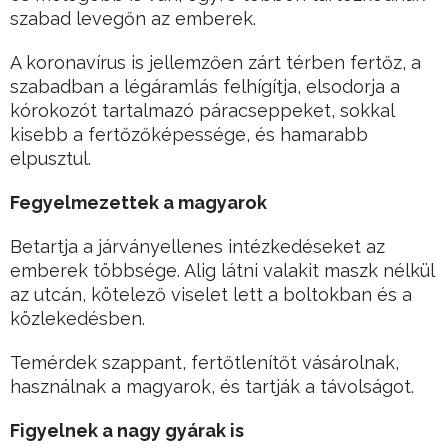
szabad levegőn az emberek.
A koronavírus is jellemzően zárt térben fertőz, a
szabadban a légáramlás felhígítja, elsodorja a
kórokozót tartalmazó páracseppeket, sokkal
kisebb a fertőzőképessége, és hamarabb
elpusztul.
Fegyelmezettek a magyarok
Betartja a járványellenes intézkedéseket az
emberek többsége. Alig látni valakit maszk nélkül
az utcán, kötelező viselet lett a boltokban és a
közlekedésben.
Temérdek szappant, fertőtlenítőt vásárolnak,
használnak a magyarok, és tartják a távolságot.
Figyelnek a nagy gyárak is