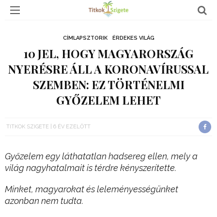
CÍMLAPSZTORIK
ÉRDEKES VILÁG
10 JEL, HOGY MAGYARORSZÁG
NYERÉSRE ÁLL A KORONAVÍRUSSAL
SZEMBEN: EZ TÖRTÉNELMI
GYŐZELEM LEHET
TITKOK SZIGETE
6 ÉV EZELŐTT
Győzelem egy láthatatlan hadsereg ellen, mely a
világ nagyhatalmait is térdre kényszerítette.
Minket, magyarokat és leleményességünket
azonban nem tudta.