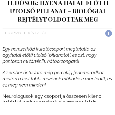
TUDÓSOK: ILYEN A HALÁL ELŐTTI
UTOLSÓ PILLANAT – BIOLÓGIAI
REJTÉLYT OLDOTTAK MEG
TITKOK SZIGETE
6 ÉV EZELŐTT
Egy nemzetközi kutatócsoport megtalálta az
agyhalál előtti utolsó “pillanatot”, és azt, hogy
pontosan mi történik, hátborzongató!
Az ember öntudata még percekig fennmaradhat,
miután a test többi részének működése már leállt, és
ez még nem minden!
Neurológusok egy csoportja összesen kilenc
haldokló ember agyának elektromos jeleit
követte nyomon beültetett elektródák
segítségével.