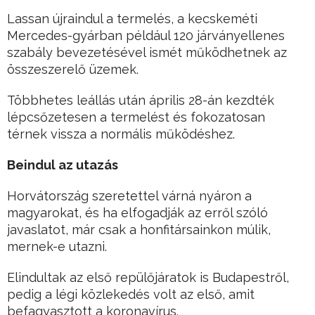
Lassan újraindul a termelés, a kecskeméti
Mercedes-gyárban például 120 járványellenes
szabály bevezetésével ismét működhetnek az
összeszerelő üzemek.
Többhetes leállás után április 28-án kezdték
lépcsőzetesen a termelést és fokozatosan
térnek vissza a normális működéshez.
Beindul az utazás
Horvátország szeretettel várná nyáron a
magyarokat, és ha elfogadják az erről szóló
javaslatot, már csak a honfitársainkon múlik,
mernek-e utazni.
Elindultak az első repülőjáratok is Budapestről,
pedig a légi közlekedés volt az első, amit
befagyasztott a koronavírus.