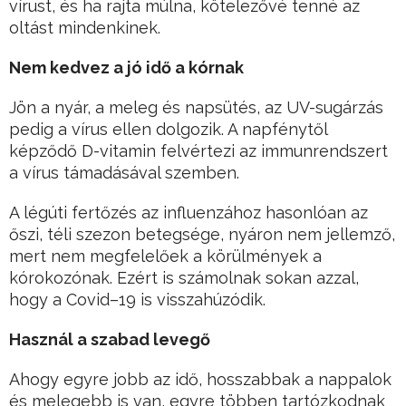
vírust, és ha rajta múlna, kötelezővé tenné az
oltást mindenkinek.
Nem kedvez a jó idő a kórnak
Jön a nyár, a meleg és napsütés, az UV-sugárzás
pedig a vírus ellen dolgozik. A napfénytől
képződő D-vitamin felvértezi az immunrendszert
a vírus támadásával szemben.
A légúti fertőzés az influenzához hasonlóan az
őszi, téli szezon betegsége, nyáron nem jellemző,
mert nem megfelelőek a körülmények a
kórokozónak. Ezért is számolnak sokan azzal,
hogy a Covid–19 is visszahúzódik.
Használ a szabad levegő
Ahogy egyre jobb az idő, hosszabbak a nappalok
és melegebb is van, egyre többen tartózkodnak