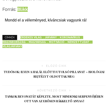
Forrás:
Blikk
Mondd el a véleményed, kíváncsiak vagyunk rá!
ÉRDEKES VILÁG
JÁRVÁNY
KORONAVÍRUS
CÍMKÉK
MAGYARORSZÁG
MAGYARSÁG
MOTIVÁCIÓ
NEMZETTUDAT
VILÁGJÁRVÁNY
ELŐZŐ CIKK
TUDÓSOK: ILYEN A HALÁL ELŐTTI UTOLSÓ PILLANAT – BIOLÓGIAI
REJTÉLYT OLDOTTAK MEG
KÖVETKEZŐ CIKK
TANKOK BEVONATÁT KÉPEZTE, MOST MINDENKI SERPENYŐJÉBEN
OTT VAN AZ ERŐSEN RÁKKELTŐ ANYAG!