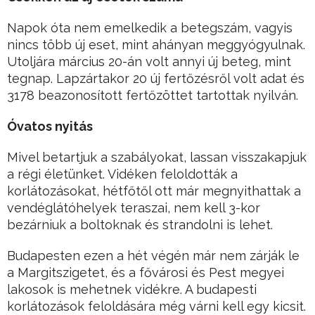
Napok óta nem emelkedik a betegszám, vagyis
nincs több új eset, mint ahányan meggyógyulnak.
Utoljára március 20-án volt annyi új beteg, mint
tegnap. Lapzártakor 20 új fertőzésről volt adat és
3178 beazonosított fertőzöttet tartottak nyilván.
Óvatos nyitás
Mivel betartjuk a szabályokat, lassan visszakapjuk
a régi életünket. Vidéken feloldották a
korlátozásokat, hétfőtől ott már megnyithattak a
vendéglátóhelyek teraszai, nem kell 3-kor
bezárniuk a boltoknak és strandolni is lehet.
Budapesten ezen a hét végén már nem zárják le
a Margitszigetet, és a fővárosi és Pest megyei
lakosok is mehetnek vidékre. A budapesti
korlátozások feloldására még várni kell egy kicsit.