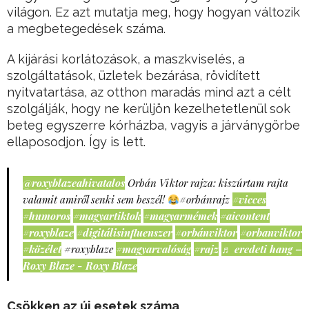
világon. Ez azt mutatja meg, hogy hogyan változik
a megbetegedések száma.
A kijárási korlátozások, a maszkviselés, a
szolgáltatások, üzletek bezárása, rövidített
nyitvatartása, az otthon maradás mind azt a célt
szolgálják, hogy ne kerüljön kezelhetetlenül sok
beteg egyszerre kórházba, vagyis a járványgörbe
ellaposodjon. Így is lett.
@roxyblazeahivatalos
Orbán Viktor rajza: kiszúrtam rajta
valamit amiről senki sem beszél!
#orbánrajz
#vicces
#humoros
#magyartiktok
#magyarmémek
#aicontent
#roxyblaze
#digitálisinfluenszer
#orbánviktor
#orbanviktor
#közélet
#roxyblaze
#magyarvalóság
#rajz
♬ eredeti hang –
Roxy Blaze - Roxy Blaze
Csökken az új esetek száma