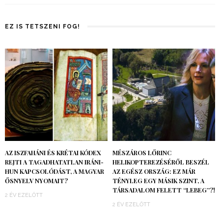
EZ IS TETSZENI FOG!
AZ ISZFAHÁNI ÉS KRÉTAI KÓDEX
MÉSZÁROS LŐRINC
REJTI A TAGADHATATLAN IRÁNI-
HELIKOPTEREZÉSÉRŐL BESZÉL
HUN KAPCSOLÓDÁST, A MAGYAR
AZ EGÉSZ ORSZÁG: EZ MÁR
ŐSNYELV NYOMAIT?
TÉNYLEG EGY MÁSIK SZINT, A
TÁRSADALOM FELETT “LEBEG”?!
2 ÉV EZELŐTT
2 ÉV EZELŐTT