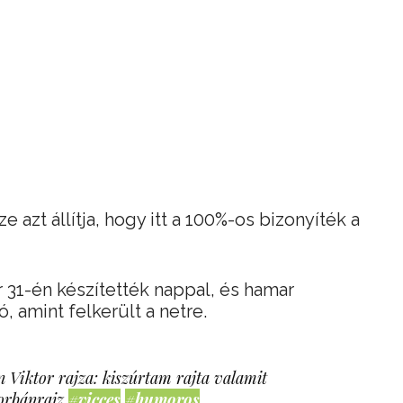
 azt állítja, hogy itt a 100%-os bizonyíték a
r 31-én készítették nappal, és hamar
ó, amint felkerült a netre.
 Viktor rajza: kiszúrtam rajta valamit
orbánrajz
#vicces
#humoros