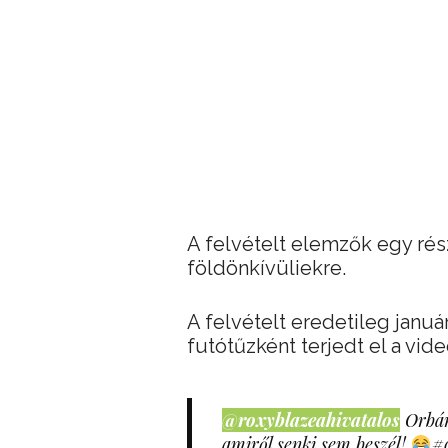
A felvételt elemzők egy része
földönkívüliekre.
A felvételt eredetileg januá
futótűzként terjedt el a vide
@roxyblazeahivatalos
Orbán
amiről senki sem beszél!
#