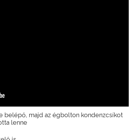
be belépő, majd az égbolton kondenzcsíkot
tta lenne
lő is.