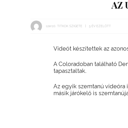
AZ 
szerző:
TITKOK SZIGETE
5 ÉV EZELŐTT
Videót készítettek az azonos
A Coloradoban található Den
tapasztaltak.
Az egyik szemtanú videóra i
másik járókelő is szemtanúja