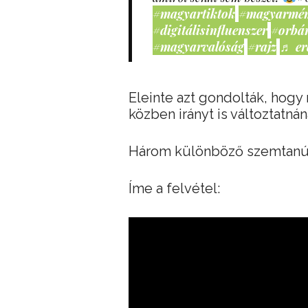
#magyartiktok
#magyarmé
#digitálisinfluenszer
#orbá
#magyarvalóság
#rajz
♬ er
Eleinte azt gondolták, hogy
közben irányt is változtatnán
Három különböző szemtanú i
Íme a felvétel: