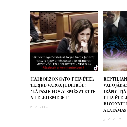
HÁTBORZONGATÓ FELVÉTEL
REPTILIÁN
TERJED VARGA JUDITRÓL:
VALÓJÁBA
“LÁTSZIK HOGY EMÉSZTETTE
IRÁNYÍTJÁ
A LELKIISMERET”
FELVÉTEL
BIZONYÍT
2 ÉV EZELŐTT
ALÁTÁMAS
3 ÉV EZELŐTT