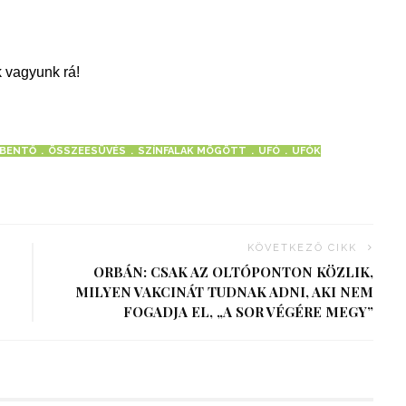
 vagyunk rá!
BENTŐ
ÖSSZEESÜVÉS
SZÍNFALAK MÖGÖTT
UFÓ
UFÓK
KÖVETKEZŐ CIKK
ORBÁN: CSAK AZ OLTÓPONTON KÖZLIK,
MILYEN VAKCINÁT TUDNAK ADNI, AKI NEM
FOGADJA EL, „A SOR VÉGÉRE MEGY”