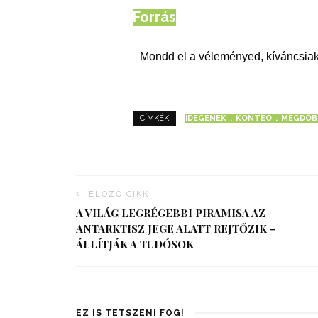
Forrás
Mondd el a véleményed, kíváncsiak
IDEGENEK
KONTEÓ
MEGDÖB
CÍMKÉK
ELŐZŐ CIKK
A VILÁG LEGRÉGEBBI PIRAMISA AZ
ANTARKTISZ JEGE ALATT REJTŐZIK –
ÁLLÍTJÁK A TUDÓSOK
EZ IS TETSZENI FOG!