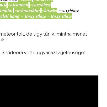
mek
#aicontent
#roxyblaze
nviktor
#orbanviktor
#közélet
#roxyblaze
edeti hang – Roxy Blaze - Roxy Blaze
 meteoritok, de úgy tűnik, mintha menet
ak.
s videóra vette ugyanazt a jelenséget.