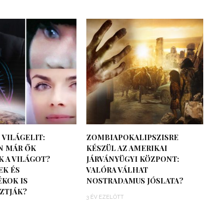
 VILÁGELIT:
ZOMBIAPOKALIPSZISRE
N MÁR ŐK
KÉSZÜL AZ AMERIKAI
K A VILÁGOT?
JÁRVÁNYÜGYI KÖZPONT:
EK ÉS
VALÓRA VÁLHAT
ÉKOK IS
NOSTRADAMUS JÓSLATA?
ZTJÁK?
3 ÉV EZELŐTT