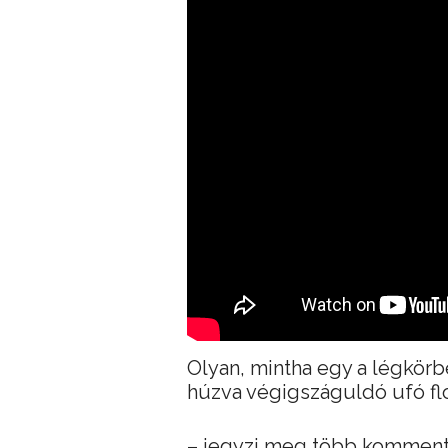
Olyan, mintha egy a légkör
húzva végigszáguldó ufó flo
– jegyzi meg több kommente