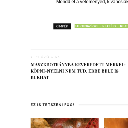
Mondd el a véleményed, kíváncsiak
KORONAVÍRUS
REJTÉLY
REJ
CÍMKÉK
ELŐZŐ CIKK
MASZKBOTRÁNYBA KEVEREDETT MERKEL:
KÖPNI-NYELNI NEM TUD, EBBE BELE IS
BUKHAT
EZ IS TETSZENI FOG!