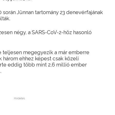
0 során Jünnan tartomány 23 denevérfajának
lták.
zesen négy, a SARS-CoV-2-höz hasonló
e teljesen megegyezik a már emberre
ik három ehhez képest csak közeli
rte eddig több mint 2,6 millió ember
.
Hirdetés