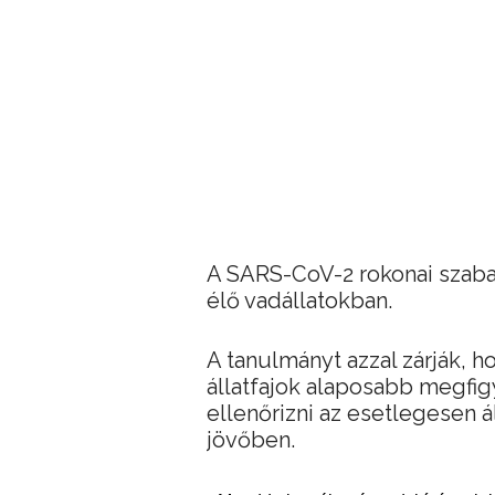
A SARS-CoV-2 rokonai szabad
élő vadállatokban.
A tanulmányt azzal zárják, 
állatfajok alaposabb megfi
ellenőrizni az esetlegesen á
jövőben.