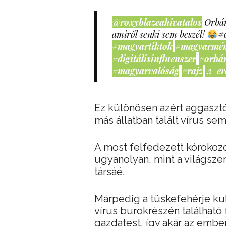
@roxyblazeahivatalos
Orbán
amiről senki sem beszél!
#
#magyartiktok
#magyarmé
#digitálisinfluenszer
#orbá
#magyarvalóság
#rajz
♬ er
Ez különösen azért aggaszt
más állatban talált vírus se
A most felfedezett kórokozó
ugyanolyan, mint a világsze
társáé.
Márpedig a tüskefehérje ku
vírus burokrészén található
gazdatest, így akár az ember 