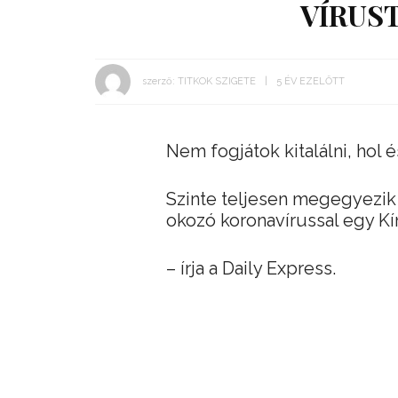
VÍRUST
szerző:
TITKOK SZIGETE
5 ÉV EZELŐTT
Nem fogjátok kitalálni, hol 
Szinte teljesen megegyezik 
okozó koronavírussal egy Kí
– írja a Daily Express.