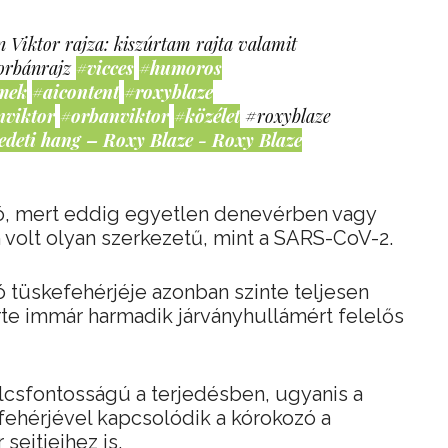
 Viktor rajza: kiszúrtam rajta valamit
orbánrajz
#vicces
#humoros
mek
#aicontent
#roxyblaze
nviktor
#orbanviktor
#közélet
#roxyblaze
edeti hang – Roxy Blaze - Roxy Blaze
ó, mert eddig egyetlen denevérben vagy
m volt olyan szerkezetű, mint a SARS-CoV-2.
 tüskefehérjéje azonban szinte teljesen
rte immár harmadik járványhullámért felelős
lcsfontosságú a terjedésben, ugyanis a
 fehérjével kapcsolódik a kórokozó a
sejtjeihez is.