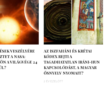
ÉSEK VESZÉLYÉRE
AZ ISZFAHÁNI ÉS KRÉTAI
TET A NASA:
KÓDEX REJTI A
ÖN A VILÁGVÉGE 24
TAGADHATATLAN IRÁNI-HUN
ÜL?
KAPCSOLÓDÁST, A MAGYAR
ŐSNYELV NYOMAIT?
2 ÉV EZELŐTT