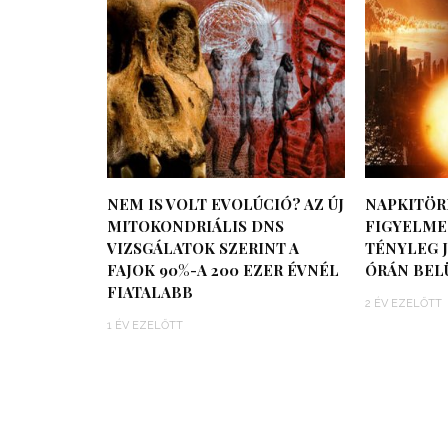
NEM IS VOLT EVOLÚCIÓ? AZ ÚJ
NAPKITÖR
MITOKONDRIÁLIS DNS
FIGYELMEZ
VIZSGÁLATOK SZERINT A
TÉNYLEG J
FAJOK 90%-A 200 EZER ÉVNÉL
ÓRÁN BEL
FIATALABB
2 ÉV EZELŐTT
1 ÉV EZELŐTT