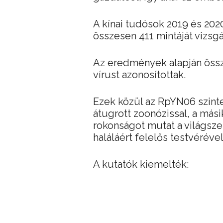
A kínai tudósok 2019 és 202
összesen 411 mintáját vizsgá
Az eredmények alapján öss
vírust azonosítottak.
Ezek közül az RpYN06 szint
átugrott zoonózissal, a más
rokonságot mutat a világsze
haláláért felelős testvérével
A kutatók kiemelték: