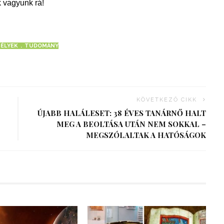
 vagyunk rá!
TÉLYEK
TUDOMÁNY
KÖVETKEZŐ CIKK
ÚJABB HALÁLESET: 38 ÉVES TANÁRNŐ HALT
MEG A BEOLTÁSA UTÁN NEM SOKKAL –
MEGSZÓLALTAK A HATÓSÁGOK