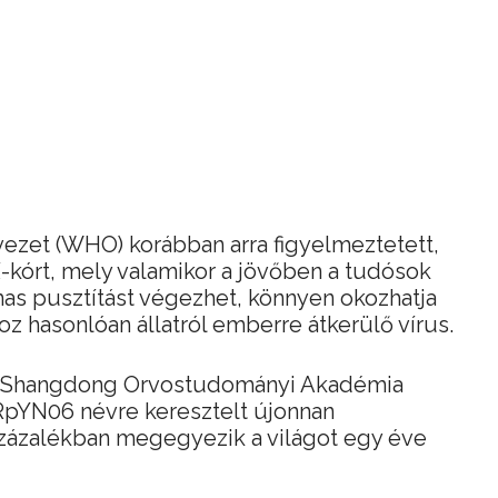
ezet (WHO) korábban arra figyelmeztetett,
-kórt, mely valamikor a jövőben a tudósok
lmas pusztítást végezhet, könnyen okozhatja
z hasonlóan állatról emberre átkerülő vírus.
 Shangdong Orvostudományi Akadémia
 RpYN06 névre keresztelt újonnan
százalékban megegyezik a világot egy éve