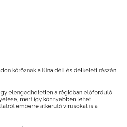
on köröznek a Kína déli és délkeleti részén
hogy elengedhetetlen a régióban előforduló
gyelése, mert így könnyebben lehet
llatról emberre átkerülő vírusokat is a