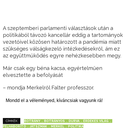
A szeptemberi parlamenti választások után a
politikából távozó kancellár eddig a tartományok
vezetőivel közösen határozott a pandémia miatt
szükséges válságkezelő intézkedésekről, ám ez
az együttműködés egyre nehézkesebben megy.
Már csak egy béna kacsa, egyértelműen
elvesztette a befolyását
– mondja Merkelről Falter professzor.
Mondd el a véleményed, kíváncsiak vagyunk rá!
BOTRÁNY
BOTRÁNYOS
DURVA
ÉRDEKES VILÁG
CÍMKÉK
FELHÁBORÍTÓ
JÁTSZMÁK
MERKEL
POLITIKA