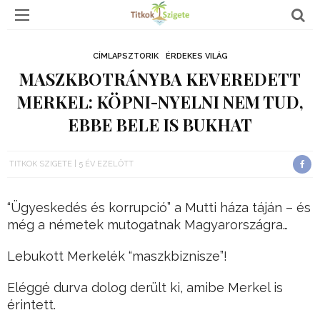
CÍMLAPSZTORIK
ÉRDEKES VILÁG
MASZKBOTRÁNYBA KEVEREDETT
MERKEL: KÖPNI-NYELNI NEM TUD,
EBBE BELE IS BUKHAT
TITKOK SZIGETE
5 ÉV EZELŐTT
“Ügyeskedés és korrupció” a Mutti háza táján – és
még a németek mutogatnak Magyarországra…
Lebukott Merkelék “maszkbiznisze”!
Eléggé durva dolog derült ki, amibe Merkel is
érintett.