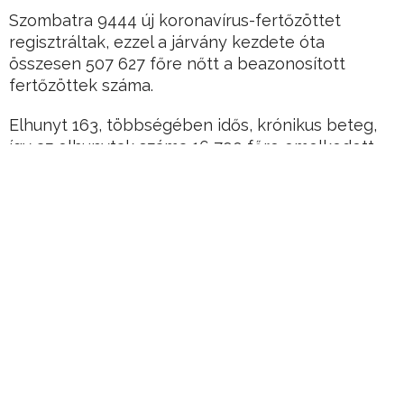
Szombatra 9444 új koronavírus-fertőzöttet
regisztráltak, ezzel a járvány kezdete óta
összesen 507 627 főre nőtt a beazonosított
fertőzöttek száma.
Elhunyt 163, többségében idős, krónikus beteg,
így az elhunytak száma 16 790 főre emelkedett.
Kórházban 8897 koronavírusos beteget ápolnak,
közülük 989-en vannak lélegeztetőgépen
Hirdetés