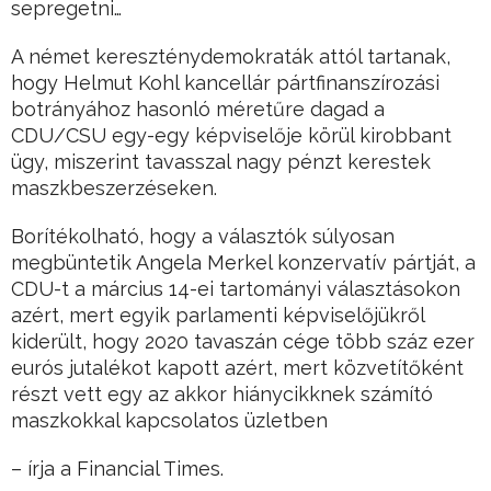
sepregetni…
A német kereszténydemokraták attól tartanak,
hogy Helmut Kohl kancellár pártfinanszírozási
botrányához hasonló méretűre dagad a
CDU/CSU egy-egy képviselője körül kirobbant
ügy, miszerint tavasszal nagy pénzt kerestek
maszkbeszerzéseken.
Borítékolható, hogy a választók súlyosan
megbüntetik Angela Merkel konzervatív pártját, a
CDU-t a március 14-ei tartományi választásokon
azért, mert egyik parlamenti képviselőjükről
kiderült, hogy 2020 tavaszán cége több száz ezer
eurós jutalékot kapott azért, mert közvetítőként
részt vett egy az akkor hiánycikknek számító
maszkokkal kapcsolatos üzletben
– írja a Financial Times.