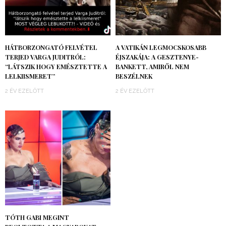
HÁTBORZONGATÓ FELVÉTEL
A VATIKÁN LEGMOCSKOSABB
TERJED VARGA JUDITRÓL:
ÉJSZAKÁJA: A GESZTENYE-
“LÁTSZIK HOGY EMÉSZTETTE A
BANKETT, AMIRŐL NEM
LELKIISMERET”
BESZÉLNEK
2 ÉV EZELŐTT
2 ÉV EZELŐTT
TÓTH GABI MEGINT