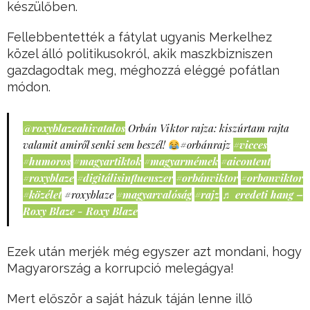
készülőben.
Fellebbentették a fátylat ugyanis Merkelhez
közel álló politikusokról, akik maszkbizniszen
gazdagodtak meg, méghozzá eléggé pofátlan
módon.
@roxyblazeahivatalos
Orbán Viktor rajza: kiszúrtam rajta
valamit amiről senki sem beszél!
#orbánrajz
#vicces
#humoros
#magyartiktok
#magyarmémek
#aicontent
#roxyblaze
#digitálisinfluenszer
#orbánviktor
#orbanviktor
#közélet
#roxyblaze
#magyarvalóság
#rajz
♬ eredeti hang –
Roxy Blaze - Roxy Blaze
Ezek után merjék még egyszer azt mondani, hogy
Magyarország a korrupció melegágya!
Mert először a saját házuk táján lenne illő