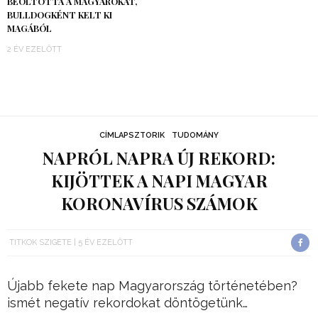
BEOLTOTTA A MAGYAROKAT,
BULLDOGKÉNT KELT KI
MAGÁBÓL
2 ÉV EZELŐTT
CÍMLAPSZTORIK
TUDOMÁNY
NAPRÓL NAPRA ÚJ REKORD:
KIJÖTTEK A NAPI MAGYAR
KORONAVÍRUS SZÁMOK
TITKOK SZIGETE
5 ÉV EZELŐTT
Újabb fekete nap Magyarország történetében?
ismét negatív rekordokat döntögetünk…