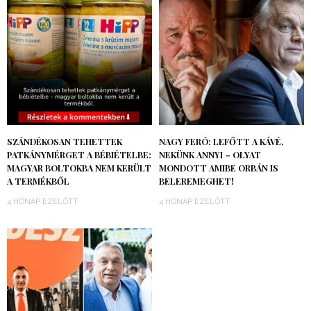
SZÁNDÉKOSAN TEHETTEK
NAGY FERÓ: LEFŐTT A KÁVÉ,
PATKÁNYMÉRGET A BÉBIÉTELBE:
NEKÜNK ANNYI – OLYAT
MAGYAR BOLTOKBA NEM KERÜLT
MONDOTT AMIBE ORBÁN IS
A TERMÉKBŐL
BELEREMEGHET!
4 HÓNAP EZELŐTT
4 HÓNAP EZELŐTT