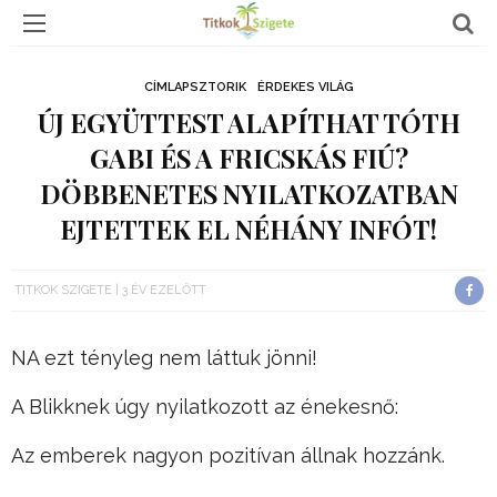
CÍMLAPSZTORIK
ÉRDEKES VILÁG
ÚJ EGYÜTTEST ALAPÍTHAT TÓTH
GABI ÉS A FRICSKÁS FIÚ?
DÖBBENETES NYILATKOZATBAN
EJTETTEK EL NÉHÁNY INFÓT!
TITKOK SZIGETE
3 ÉV EZELŐTT
NA ezt tényleg nem láttuk jönni!
A Blikknek úgy nyilatkozott az énekesnő:
Az emberek nagyon pozitívan állnak hozzánk.