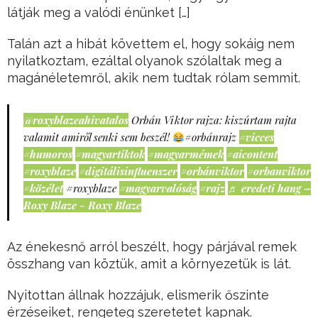
látják meg a valódi énünket […]
Talán azt a hibát követtem el, hogy sokáig nem
nyilatkoztam, ezáltal olyanok szólaltak meg a
magánéletemről, akik nem tudtak rólam semmit.
@roxyblazeahivatalos
Orbán Viktor rajza: kiszúrtam rajta
valamit amiről senki sem beszél!
#orbánrajz
#vicces
#humoros
#magyartiktok
#magyarmémek
#aicontent
#roxyblaze
#digitálisinfluenszer
#orbánviktor
#orbanviktor
#közélet
#roxyblaze
#magyarvalóság
#rajz
♬ eredeti hang –
Roxy Blaze - Roxy Blaze
Az énekesnő arról beszélt, hogy párjával remek
összhang van köztük, amit a környezetük is lát.
Nyitottan állnak hozzájuk, elismerik őszinte
érzéseiket, rengeteg szeretetet kapnak.