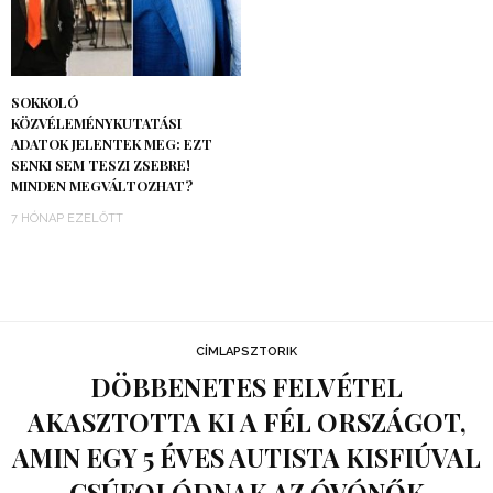
SOKKOLÓ
KÖZVÉLEMÉNYKUTATÁSI
ADATOK JELENTEK MEG: EZT
SENKI SEM TESZI ZSEBRE!
MINDEN MEGVÁLTOZHAT?
7 HÓNAP EZELŐTT
CÍMLAPSZTORIK
DÖBBENETES FELVÉTEL
AKASZTOTTA KI A FÉL ORSZÁGOT,
AMIN EGY 5 ÉVES AUTISTA KISFIÚVAL
CSÚFOLÓDNAK AZ ÓVÓNŐK