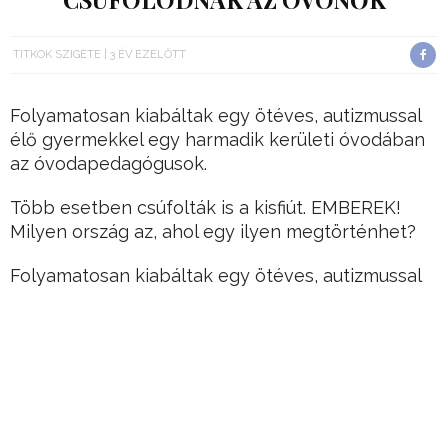
TITKOK SZIGETE
3 ÉV EZELŐTT
Folyamatosan kiabáltak egy ötéves, autizmussal
élő gyermekkel egy harmadik kerületi óvodában
az óvodapedagógusok.
Több esetben csúfolták is a kisfiút. EMBEREK!
Milyen ország az, ahol egy ilyen megtörténhet?
Folyamatosan kiabáltak egy ötéves, autizmussal
élő gyermekkel egy harmadik kerületi óvodában
az óvodapedagógusok.
Hirdetés