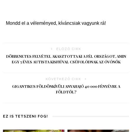
Mondd el a véleményed, kíváncsiak vagyunk rá!
ELŐZŐ CIKK
DÖBBENETES FELVÉTEL AKASZTOTTA KI A FÉL ORSZÁGOT, AMIN
EGY 5 ÉVES AUTISTA KISFIÚVAL CSÚFOLÓDNAK AZ ÓVÓNŐK
KÖVETKEZŐ CIKK
GIGANTIKUS FÖLDÖNKÍVÜLI ANYAHAJÓ 40 000 FÉNYÉVRE A
FÖLDTŐL?
EZ IS TETSZENI FOG!