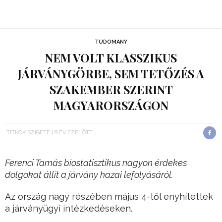
TUDOMÁNY
NEM VOLT KLASSZIKUS
JÁRVÁNYGÖRBE, SEM TETŐZÉS A
SZAKEMBER SZERINT
MAGYARORSZÁGON
TITKOK SZIGETE
6 ÉV EZELŐTT
Ferenci Tamás biostatisztikus nagyon érdekes
dolgokat állít a járvány hazai lefolyásáról.
Az ország nagy részében május 4-től enyhítettek
a járványügyi intézkedéseken.