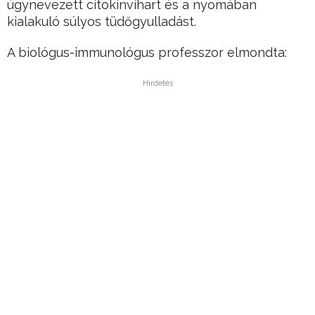
úgynevezett citokinvihart és a nyomában
kialakuló súlyos tüdőgyulladást.
A biológus-immunológus professzor elmondta:
Hirdetés