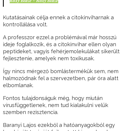
Roxy Blaze - Roxy Blaze
Kutatásainak célja ennek a citokinviharnak a
kontrollálása volt.
A professzor ezzel a problémával már hosszú
ideje foglalkozik, és a citokinvihar ellen olyan
peptideket, vagyis fehérjemolekulákat sikerült
fejlesztenie, amelyek nem toxikusak.
Így nincs mérgező bomlástermékük sem, nem
halmozódnak fel a szervezetben, pár óra alatt
elbomlanak.
Fontos tulajdonságuk még, hogy miután
vírusfüggetlenek, nem tud kialakulni velük
szemben rezisztencia.
Baranyi Lajos ezekből a hatóanyagokból egy