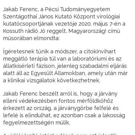
Jakab Ferenc, a Pécsi Tudományegyetem
Szentágothai János Kutató Központ virológiai
kutatócsoportjának vezetője 2020. május 7-én a
Kossuth rádió Jó reggelt, Magyarország! című
műsorában elmondta:
Ígéretesnek tűnik a módszer, a citokinvihart
meggátló terápia túl van a laboratóriumi és az
állatkísérleti fázison, jelenleg szabadalmi eljárás
alatt áll az Egyesült Államokban, amely után már
a klinikai vizsgálatok következhetnek.
Jakab Ferenc beszélt arról is, hogy a járvány
elleni védekezésben fontos mérföldkőhöz
érkezett az ország, a járványgörbe felfelé és
lefelé is elindulhat, ez azonban csak a lakosság
fegyelmezettségén múlik.