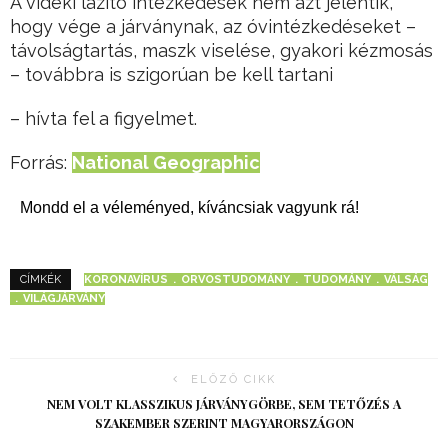
A vidéki lazító intézkedések nem azt jelentik,
hogy vége a járványnak, az óvintézkedéseket –
távolságtartás, maszk viselése, gyakori kézmosás
– továbbra is szigorúan be kell tartani
– hívta fel a figyelmet.
Forrás:
National Geographic
Mondd el a véleményed, kíváncsiak vagyunk rá!
KORONAVÍRUS
ORVOSTUDOMÁNY
TUDOMÁNY
VÁLSÁG
CÍMKÉK
VILÁGJÁRVÁNY
ELŐZŐ CIKK
NEM VOLT KLASSZIKUS JÁRVÁNYGÖRBE, SEM TETŐZÉS A
SZAKEMBER SZERINT MAGYARORSZÁGON