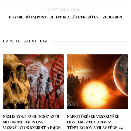
KÖVETKEZŐ CIKK
EGYMILLIÓ FAJ PUSZTULHAT KI A KÖVETKEZŐ ÉVTIZEDEKBEN
EZ IS TETSZENI FOG!
NEM IS VOLT EVOLÚCIÓ? AZ ÚJ
NAPKITÖRÉSEK VESZÉLYÉRE
MITOKONDRIÁLIS DNS
FIGYELMEZTET A NASA:
VIZSGÁLATOK SZERINT A FAJOK
TÉNYLEG JÖN A VILÁGVÉGE 24