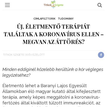
CÍMLAPSZTORIK
TUDOMÁNY
ÚJ, ÉLETMENTŐ TERÁPIÁT
TALÁLTAK A KORONAVÍRUS ELLEN –
MEGVAN AZ ÁTTÖRÉS?
TITKOK SZIGETE
6 ÉV EZELŐTT
Minden eddiginél közelebb kerültünk a kór végleges
legyőzéséhez?
Életmentő lehet a Baranyi Lajos Egyesült
Államokban élő magyar kutató által kifejlesztett
terápia, amely képes meggátolni a koronavírus-
fertőzés által kiváltott túlzott immunreakciót, az