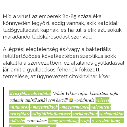
Míg a vírust az emberek 80-85 százaléka
könnyedén legyőzi, addig vannak, akik kétoldali
tüdőgyulladást kapnak, és ha túl is élik azt, sokuk
maradandó tüdőkárosodást szenved.
A légzési elégtelenség és/vagy a bakteriális
felülfertőződés következtében szeptikus sokk
alakul ki a szervezetben, ez általános gyulladással
jár, amit a gyulladásos fehérjék fokozott
termelése, az úgynevezett citokinvihar kísér.
@roxyblazeahivatalos
Orbán Viktor rajza: kiszúrtam rajta
valamit amiről senki sem beszél!
#orbánrajz
#vicces
#humoros
#magyartiktok
#magyarmémek
#aicontent
#roxyblaze
#digitálisinfluenszer
#orbánviktor
#orbanviktor
#közélet
#roxyblaze
#magyarvalóság
#rajz
♬ eredeti hang –