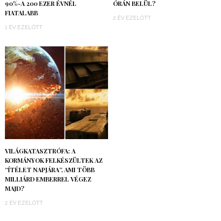
90%-A 200 EZER ÉVNÉL
ÓRÁN BELÜL?
FIATALABB
2 ÉV EZELŐTT
1 ÉV EZELŐTT
VILÁGKATASZTRÓFA: A
KORMÁNYOK FELKÉSZÜLTEK AZ
“ÍTÉLET NAPJÁRA”, AMI TÖBB
MILLIÁRD EMBERREL VÉGEZ
MAJD?
2 ÉV EZELŐTT