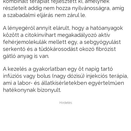
kombinált terápiát fejlesztett ki, amelynek
részleteit addig nem hozza nyilvánosságra, amíg
a szabadalmi eljárás nem zárul le.
A lényegéről annyit elárult, hogy a hatóanyagok
között a citokinvihart megakadályozó aktív
fehérjemolekulák mellett egy, a sebgyógyulást
serkentő és a tüdőkárosodást okozó fibrózist
gátló anyag is van.
A kezelés a gyakorlatban egy öt napig tartó
infúziós vagy bolus (nagy dózisú) injekciós terápia,
ami a labor- és állatkísérletekben egyértelműen
hatékonynak bizonyult.
Hirdetés