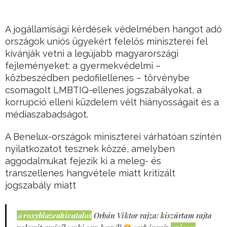
A jogállamisági kérdések védelmében hangot adó
országok uniós ügyekért felelős miniszterei fel
kívánják vetni a legújabb magyarországi
fejleményeket: a gyermekvédelmi –
közbeszédben pedofilellenes – törvénybe
csomagolt LMBTIQ-ellenes jogszabályokat, a
korrupció elleni küzdelem vélt hiányosságait és a
médiaszabadságot.
A Benelux-országok miniszterei várhatóan szintén
nyilatkozatot tesznek közzé, amelyben
aggodalmukat fejezik ki a meleg- és
transzellenes hangvétele miatt kritizált
jogszabály miatt
@roxyblazeahivatalos
Orbán Viktor rajza: kiszúrtam rajta