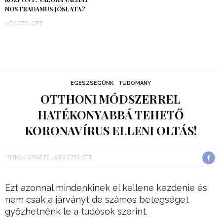
NOSTRADAMUS JÓSLATA?
3 ÉV EZELŐTT
EGÉSZSÉGÜNK
TUDOMÁNY
OTTHONI MÓDSZERREL
HATÉKONYABBÁ TEHETŐ
KORONAVÍRUS ELLENI OLTÁS!
TITKOK SZIGETE
5 ÉV EZELŐTT
Ezt azonnal mindenkinek el kellene kezdenie és
nem csak a járványt de számos betegséget
győzhetnénk le a tudósok szerint.