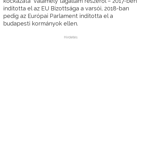
kockázata” valamely tagállam részéről – 2017-ben
indította el az EU Bizottsága a varsói, 2018-ban
pedig az Európai Parlament indította el a
budapesti kormányok ellen.
Hirdetés