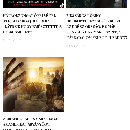
HÁTBORZONGATÓ FELVÉTEL
MÉSZÁROS LŐRINC
TERJED VARGA JUDITRÓL:
HELIKOPTEREZÉSÉRŐL BESZÉL
“LÁTSZIK HOGY EMÉSZTETTE A
AZ EGÉSZ ORSZÁG: EZ MÁR
LELKIISMERET”
TÉNYLEG EGY MÁSIK SZINT, A
TÁRSADALOM FELETT “LEBEG”?!
2 ÉV EZELŐTT
2 ÉV EZELŐTT
ZOMBIAPOKALIPSZISRE KÉSZÜL
AZ AMERIKAI JÁRVÁNYÜGYI
KÖZPONT: VALÓRA VÁLHAT