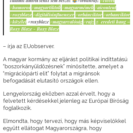
valamit amiről senki sem beszél!
#orbánrajz
#vicces
#humoros
#magyartiktok
#magyarmémek
#aicontent
#roxyblaze
#digitálisinfluenszer
#orbánviktor
#orbanviktor
#közélet
#roxyblaze
#magyarvalóság
#rajz
♬ eredeti hang –
Roxy Blaze - Roxy Blaze
– írja az EUobserver.
A magyar kormány az eljárást politikai indíttatású
“boszorkányüldözésnek” minősítette, amelyet a
“migrációpárti elit” folytat a migránsok
befogadását elutasító országok ellen.
Lengyelország eközben azzal érvelt, hogy a
felvetett kérdésekkel jelenleg az Európai Bíróság
foglalkozik.
Elmondta, hogy tervezi, hogy más képviselőkkel
együtt ellátogat Magyarországra, hogy