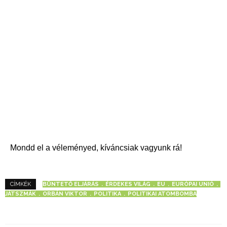
Mondd el a véleményed, kíváncsiak vagyunk rá!
BÜNTETŐ ELJÁRÁS
ÉRDEKES VILÁG
EU
EURÓPAI UNIÓ
CÍMKÉK
JÁTSZMÁK
ORBÁN VIKTOR
POLITIKA
POLITIKAI ATOMBOMBA