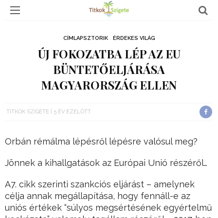
CÍMLAPSZTORIK
ÉRDEKES VILÁG
ÚJ FOKOZATBA LÉP AZ EU
BÜNTETŐELJÁRÁSA
MAGYARORSZÁG ELLEN
TITKOK SZIGETE
5 ÉV EZELŐTT
Orbán rémálma lépésről lépésre valósul meg?
Jönnek a kihallgatások az Európai Unió részéről…
A7. cikk szerinti szankciós eljárást – amelynek
célja annak megállapítása, hogy fennáll-e az
uniós értékek “súlyos megsértésének egyértelmű