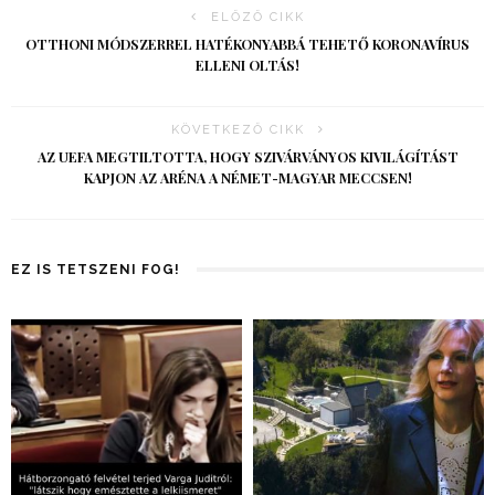
ELŐZŐ CIKK
OTTHONI MÓDSZERREL HATÉKONYABBÁ TEHETŐ KORONAVÍRUS
ELLENI OLTÁS!
KÖVETKEZŐ CIKK
AZ UEFA MEGTILTOTTA, HOGY SZIVÁRVÁNYOS KIVILÁGÍTÁST
KAPJON AZ ARÉNA A NÉMET-MAGYAR MECCSEN!
EZ IS TETSZENI FOG!