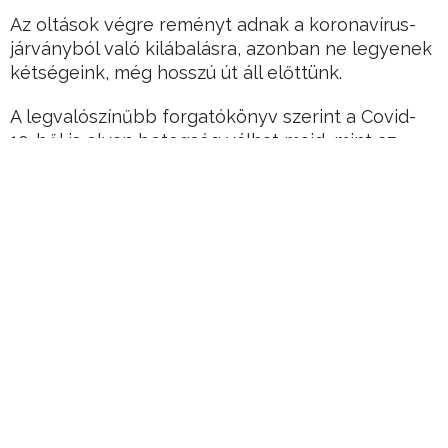
Az oltások végre reményt adnak a koronavírus-
járványból való kilábalásra, azonban ne legyenek
kétségeink, még hosszú út áll előttünk.
A legvalószínűbb forgatókönyv szerint a Covid-
19-ből is olyan betegség válhat majd, mint az
influenza, amellyel bár együtt tudunk élni, de
azért folyamatosan védekeznünk kell ellene.
Hirdetés