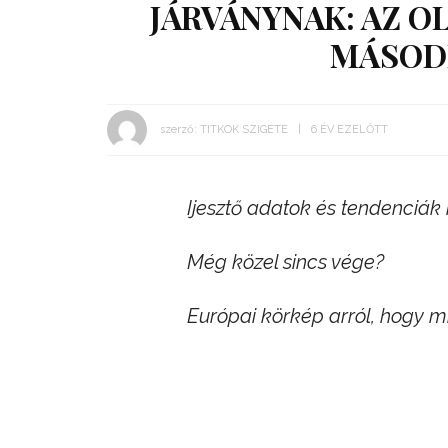
JÁRVÁNYNAK: AZ O
MÁSOD
szerző:
TITKOK SZIGETE
6 ÉV EZELŐTT
Ijesztő adatok és tendenciák
Még közel sincs vége?
Európai körkép arról, hogy mi