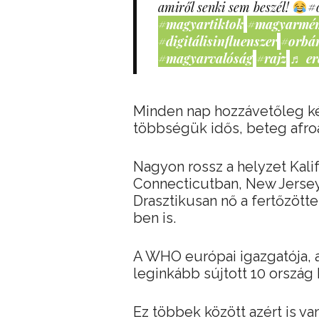
amiről senki sem beszél!
#
#magyartiktok
#magyarmé
#digitálisinfluenszer
#orbá
#magyarvalóság
#rajz
♬ er
Minden nap hozzávetőleg ké
többségük idős, beteg afro
Nagyon rossz a helyzet Kalif
Connecticutban, New Jersey
Drasztikusan nő a fertőzöt
ben is.
A WHO európai igazgatója, a
leginkább sújtott 10 ország 
Ez többek között azért is van