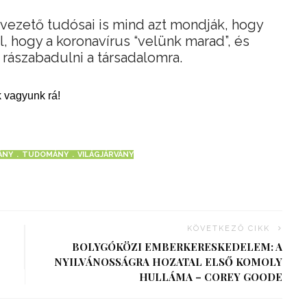
g vezető tudósai is mind azt mondják, hogy
l, hogy a koronavírus “velünk marad”, és
rászabadulni a társadalomra.
 vagyunk rá!
ÁNY
TUDOMÁNY
VILÁGJÁRVÁNY
KÖVETKEZŐ CIKK
BOLYGÓKÖZI EMBERKERESKEDELEM: A
NYILVÁNOSSÁGRA HOZATAL ELSŐ KOMOLY
HULLÁMA – COREY GOODE