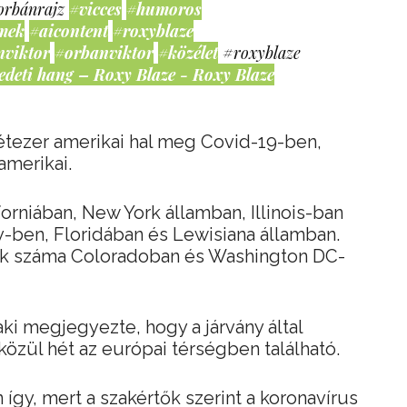
orbánrajz
#vicces
#humoros
mek
#aicontent
#roxyblaze
nviktor
#orbanviktor
#közélet
#roxyblaze
edeti hang – Roxy Blaze - Roxy Blaze
tezer amerikai hal meg Covid-19-ben,
amerikai.
orniában, New York államban, Illinois-ban
-ben, Floridában és Lewisiana államban.
tek száma Coloradoban és Washington DC-
ki megjegyezte, hogy a járvány által
közül hét az európai térségben található.
 így, mert a szakértők szerint a koronavírus