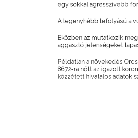
egy sokkal agresszívebb for
A legenyhébb lefolyású a vuh
Eközben az mutatkozik meg,
aggasztó jelenségeket tapa
Példátlan a növekedés Orosz
8672-ra nőtt az igazolt kor
közzétett hivatalos adatok sz