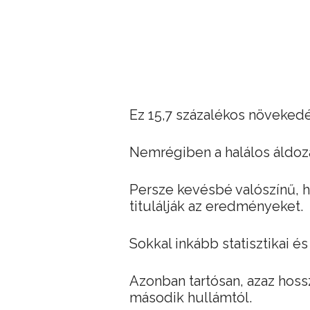
Ez 15,7 százalékos növekedés
Nemrégiben a halálos áldoz
Persze kevésbé valószínű, 
titulálják az eredményeket.
Sokkal inkább statisztikai és
Azonban tartósan, azaz hoss
második hullámtól.