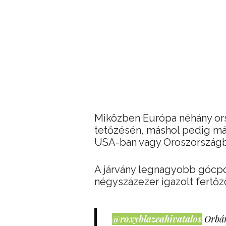
Miközben Európa néhány ors
tetőzésén, máshol pedig má
USA-ban vagy Oroszországba
A járvány legnagyobb gócpo
négyszázezer igazolt fertőz
@roxyblazeahivatalos
Orbán