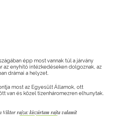
zágában épp most vannak túl a járvány
r az enyhítő intézkedéseken dolgoznak, az
n drámai a helyzet.
ntja most az Egyesült Államok, ott
ött van és közel tizenháromezren elhunytak.
 Viktor rajza: kiszúrtam rajta valamit