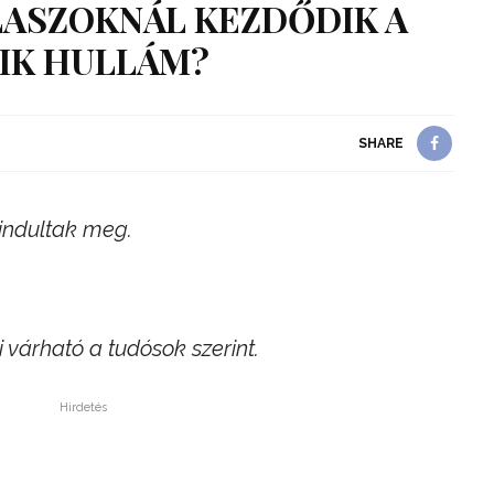
LASZOKNÁL KEZDŐDIK A
IK HULLÁM?
SHARE
 indultak meg.
 várható a tudósok szerint.
Hirdetés