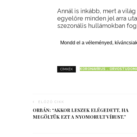
Annál is inkább, mert a vilá
egyelőre minden jel arra uta
szezonális hullámokban fog 
Mondd el a véleményed, kíváncsiak
KORONAVÍRUS
ORVOSTUDOM
CÍMKÉK
ELŐZŐ CIKK
ORBÁN: “AKKOR LESZEK ELÉGEDETT, HA
MEGÖLTÜK EZT A NYOMORULT VÍRUST.”