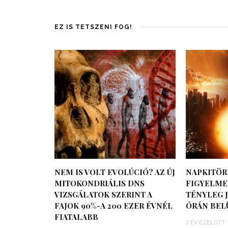
EZ IS TETSZENI FOG!
NEM IS VOLT EVOLÚCIÓ? AZ ÚJ
NAPKITÖR
MITOKONDRIÁLIS DNS
FIGYELMEZ
VIZSGÁLATOK SZERINT A
TÉNYLEG J
FAJOK 90%-A 200 EZER ÉVNÉL
ÓRÁN BEL
FIATALABB
2 ÉV EZELŐTT