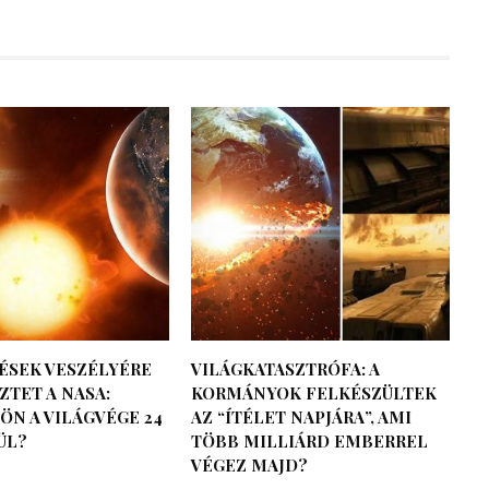
ÉSEK VESZÉLYÉRE
VILÁGKATASZTRÓFA: A
TET A NASA:
KORMÁNYOK FELKÉSZÜLTEK
ÖN A VILÁGVÉGE 24
AZ “ÍTÉLET NAPJÁRA”, AMI
ÜL?
TÖBB MILLIÁRD EMBERREL
VÉGEZ MAJD?