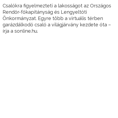
Csalókra figyelmezteti a lakosságot az Országos
Rendőr-főkapitányság és Lengyeltóti
Önkormányzat. Egyre több a virtuális térben
garázdálkodó csaló a világjárvány kezdete óta –
írja a sonline.hu.
Az ORFK felhívja a figyelmet, hogy megjelentek
az egészségügyi csalók, az olyan ál értékesítők,
akik weboldalakon, e-mail címeken és telefonon
keresztül kínálnak egészségügyi eszközöket,
vagy a vakcinával történő oltásra ajánlkoznak, és
erre hivatkozva, személyes adatokat próbálnak
kicsalni – olvasható a helyhatóság Facebook
bejegyzésében.
Hirdetés