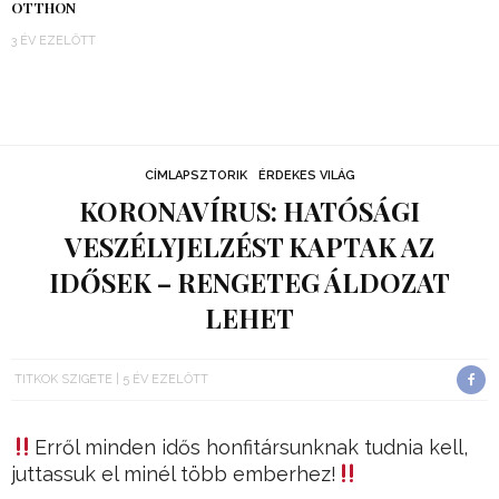
OTTHON
3 ÉV EZELŐTT
CÍMLAPSZTORIK
ÉRDEKES VILÁG
KORONAVÍRUS: HATÓSÁGI
VESZÉLYJELZÉST KAPTAK AZ
IDŐSEK – RENGETEG ÁLDOZAT
LEHET
TITKOK SZIGETE
5 ÉV EZELŐTT
Erről minden idős honfitársunknak tudnia kell,
juttassuk el minél több emberhez!