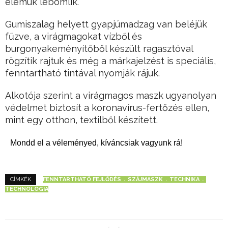
elemük lebomlik.
Gumiszalag helyett gyapjúmadzag van beléjük
fűzve, a virágmagokat vízből és
burgonyakeményítőből készült ragasztóval
rögzítik rajtuk és még a márkajelzést is speciális,
fenntartható tintával nyomják rájuk.
Alkotója szerint a virágmagos maszk ugyanolyan
védelmet biztosít a koronavírus-fertőzés ellen,
mint egy otthon, textilből készített.
Mondd el a véleményed, kíváncsiak vagyunk rá!
FENNTARTHATÓ FEJLŐDÉS
SZÁJMASZK
TECHNIKA
CÍMKÉK
TECHNOLÓGIA