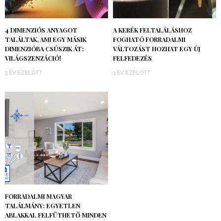
4 DIMENZIÓS ANYAGOT
A KERÉK FELTALÁLÁSHOZ
TALÁLTAK, AMI EGY MÁSIK
FOGHATÓ FORRADALMI
DIMENZIÓBA CSÚSZIK ÁT:
VÁLTOZÁST HOZHAT EGY ÚJ
VILÁGSZENZÁCIÓ!
FELFEDEZÉS
3 ÉV EZELŐTT
3 ÉV EZELŐTT
FORRADALMI MAGYAR
TALÁLMÁNY: EGYETLEN
ABLAKKAL FELFŰTHETŐ MINDEN