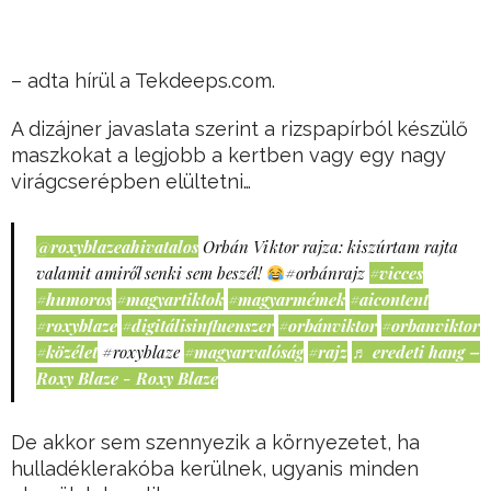
– adta hírül a Tekdeeps.com.
A dizájner javaslata szerint a rizspapírból készülő
maszkokat a legjobb a kertben vagy egy nagy
virágcserépben elültetni…
@roxyblazeahivatalos
Orbán Viktor rajza: kiszúrtam rajta
valamit amiről senki sem beszél!
#orbánrajz
#vicces
#humoros
#magyartiktok
#magyarmémek
#aicontent
#roxyblaze
#digitálisinfluenszer
#orbánviktor
#orbanviktor
#közélet
#roxyblaze
#magyarvalóság
#rajz
♬ eredeti hang –
Roxy Blaze - Roxy Blaze
De akkor sem szennyezik a környezetet, ha
hulladéklerakóba kerülnek, ugyanis minden