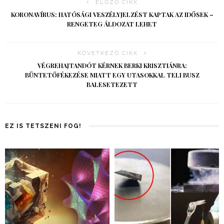
ELŐZŐ CIKK
KORONAVÍRUS: HATÓSÁGI VESZÉLYJELZÉST KAPTAK AZ IDŐSEK –
RENGETEG ÁLDOZAT LEHET
KÖVETKEZŐ CIKK
VÉGREHAJTANDÓT KÉRNEK BERKI KRISZTIÁNRA:
BÜNTETŐFÉKEZÉSE MIATT EGY UTASOKKAL TELI BUSZ
BALESETEZETT
EZ IS TETSZENI FOG!