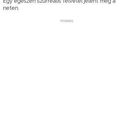
Egy egészen szürreális felvétel jelent meg a
neten.
Hirdetés