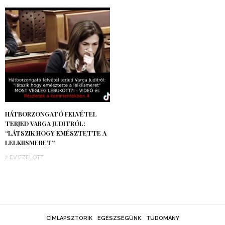
HÁTBORZONGATÓ FELVÉTEL
TERJED VARGA JUDITRÓL:
“LÁTSZIK HOGY EMÉSZTETTE A
LELKIISMERET”
2 ÉV EZELŐTT
CÍMLAPSZTORIK
EGÉSZSÉGÜNK
TUDOMÁNY