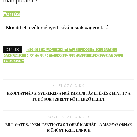
manipulálni…?
Forrás
Mondd el a véleményed, kíváncsiak vagyunk rá!
ÉRDEKES VILÁG
HIHETETLEN
KONTEÓ
MARS
CÍMKÉK
MARSJÁRÓ
MEGDÖBBENTŐ
ÖSSZEESKÜVÉS
PERSEVERANCE
TUDOMÁNY
ELŐZŐ CIKK
BEOLTATNÁD A GYEREKED A NYÁJIMMUNITÁS ELÉRÉSE MIATT? A
TUDÓSOK SZERINT KÖTELEZŐ LEHET
KÖVETKEZŐ CIKK
BILL GATES: “NEM TARTHATSZ TÖBBÉ MARHÁT”, A MAGYAROKNAK
MŰHÚST KELL ENNIÜK