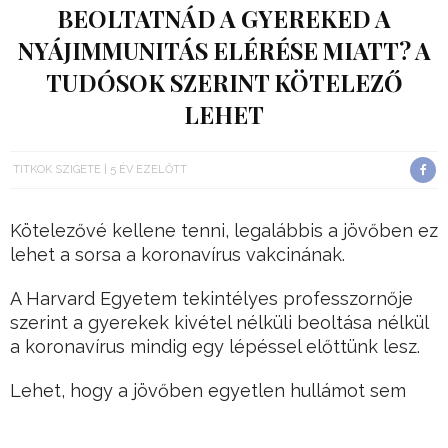
BEOLTATNÁD A GYEREKED A
NYÁJIMMUNITÁS ELÉRÉSE MIATT? A
TUDÓSOK SZERINT KÖTELEZŐ
LEHET
TITKOK SZIGETE
5 ÉV EZELŐTT
Kötelezővé kellene tenni, legalábbis a jövőben ez
lehet a sorsa a koronavírus vakcinának.
A Harvard Egyetem tekintélyes professzornője
szerint a gyerekek kivétel nélküli beoltása nélkül
a koronavírus mindig egy lépéssel előttünk lesz.
Lehet, hogy a jövőben egyetlen hullámot sem
úszhatunk meg, és a koronavírus örökre velünk
marad.