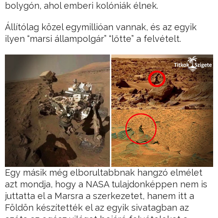
bolygón, ahol emberi kolóniák élnek.
Állítólag közel egymillióan vannak, és az egyik
ilyen “marsi állampolgár” “lőtte” a felvételt.
Egy másik még elborultabbnak hangzó elmélet
azt mondja, hogy a NASA tulajdonképpen nem is
juttatta el a Marsra a szerkezetet, hanem itt a
Földön készítették el az egyik sivatagban az