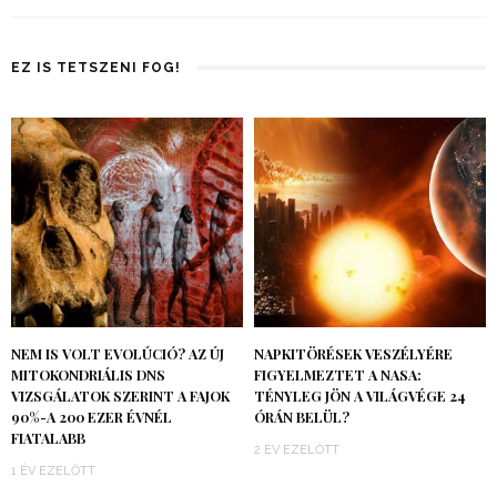
EZ IS TETSZENI FOG!
NEM IS VOLT EVOLÚCIÓ? AZ ÚJ
NAPKITÖRÉSEK VESZÉLYÉRE
MITOKONDRIÁLIS DNS
FIGYELMEZTET A NASA:
VIZSGÁLATOK SZERINT A FAJOK
TÉNYLEG JÖN A VILÁGVÉGE 24
90%-A 200 EZER ÉVNÉL
ÓRÁN BELÜL?
FIATALABB
2 ÉV EZELŐTT
1 ÉV EZELŐTT