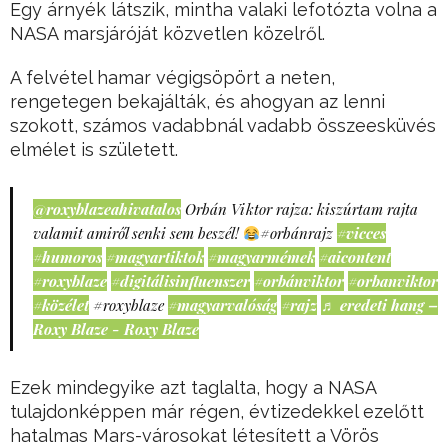
Egy árnyék látszik, mintha valaki lefotózta volna a
NASA marsjáróját közvetlen közelről.
A felvétel hamar végigsöpört a neten,
rengetegen bekajálták, és ahogyan az lenni
szokott, számos vadabbnál vadabb összeesküvés
elmélet is született.
@roxyblazeahivatalos
Orbán Viktor rajza: kiszúrtam rajta
valamit amiről senki sem beszél!
#orbánrajz
#vicces
#humoros
#magyartiktok
#magyarmémek
#aicontent
#roxyblaze
#digitálisinfluenszer
#orbánviktor
#orbanviktor
#közélet
#roxyblaze
#magyarvalóság
#rajz
♬ eredeti hang –
Roxy Blaze - Roxy Blaze
Ezek mindegyike azt taglalta, hogy a NASA
tulajdonképpen már régen, évtizedekkel ezelőtt
hatalmas Mars-városokat létesített a Vörös