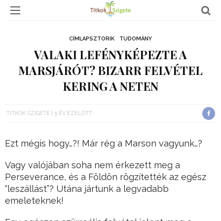
CÍMLAPSZTORIK
TUDOMÁNY
VALAKI LEFÉNYKÉPEZTE A
MARSJÁRÓT? BIZARR FELVÉTEL
KERING A NETEN
TITKOK SZIGETE
5 ÉV EZELŐTT
Ezt mégis hogy…?! Már rég a Marson vagyunk…?
Vagy valójában soha nem érkezett meg a
Perseverance, és a Földön rögzítették az egész
“leszállást”? Utána jártunk a legvadabb
emeleteknek!