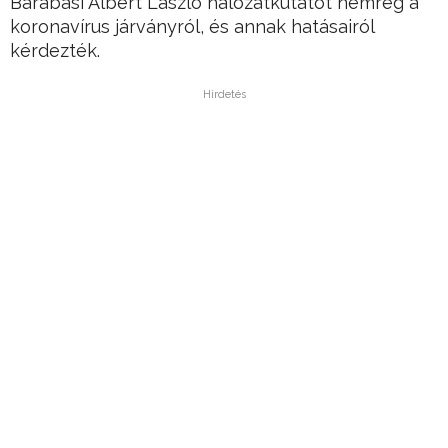
Barabási Albert László hálózatkutatót nemrég a
koronavírus járványról, és annak hatásairól
kérdezték.
Hirdetés