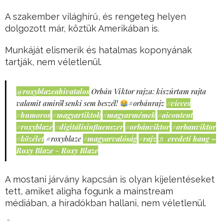
A szakember világhírű, és rengeteg helyen
dolgozott már, köztük Amerikában is.
Munkáját elismerik és hatalmas koponyának
tartják, nem véletlenül.
@roxyblazeahivatalos
Orbán Viktor rajza: kiszúrtam rajta
valamit amiről senki sem beszél!
#orbánrajz
#vicces
#humoros
#magyartiktok
#magyarmémek
#aicontent
#roxyblaze
#digitálisinfluenszer
#orbánviktor
#orbanviktor
#közélet
#roxyblaze
#magyarvalóság
#rajz
♬ eredeti hang –
Roxy Blaze - Roxy Blaze
A mostani járvány kapcsán is olyan kijelentéseket
tett, amiket aligha fogunk a mainstream
médiában, a híradókban hallani, nem véletlenül.