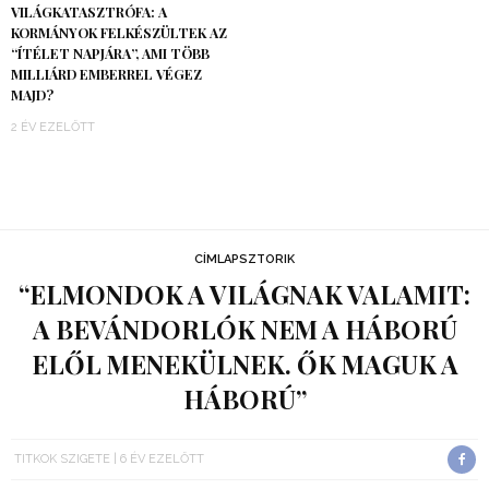
VILÁGKATASZTRÓFA: A
KORMÁNYOK FELKÉSZÜLTEK AZ
“ÍTÉLET NAPJÁRA”, AMI TÖBB
MILLIÁRD EMBERREL VÉGEZ
MAJD?
2 ÉV EZELŐTT
CÍMLAPSZTORIK
“ELMONDOK A VILÁGNAK VALAMIT:
A BEVÁNDORLÓK NEM A HÁBORÚ
ELŐL MENEKÜLNEK. ŐK MAGUK A
HÁBORÚ”
TITKOK SZIGETE
6 ÉV EZELŐTT