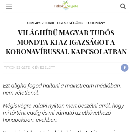
CÍMLAPSZTORIK
EGÉSZSÉGÜNK
TUDOMÁNY
VILÁGHÍRŰ MAGYAR TUDÓS
MONDTA KI AZ IGAZSÁGOT A
KORONAVÍRUSSAL KAPCSOLATBAN
TITKOK SZIGETE
6 ÉV EZELŐTT
Ezt aligha fogod hallani a mainstream médiában,
nem véletlenül.
Mégis végre valaki nyíltan mert beszélni arról, hogy
mi történt eddig és mi várható az elkövetkező
hónapokban, években.