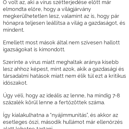
Ő volt az, aki a vírus szétterjedése előtt már
elmondta előre, hogy a világjárvány
megkerülhetetlen lesz, valamint az is, hogy pár
hónapra teljesen leállítsa a világ a gazdaságot, és
mindent.
Emellett most mások által nem szívesen hallott
igazságokat is kimondott.
Szerinte a vírus miatt meghaltak aránya kisebb
lesz ahhoz képest, mint azok, akik a gazdasági és
társadalmi hatások miatt nem élik túl ezt a kritikus
időszakot.
Úgy véli, hogy az ideális az lenne, ha mindig 7-8
százalék körül lenne a fertőzöttek száma.
Így kialakulhatna a “nyájimmunitás”, és akkor az
esetleges őszi, második hullámot már ellenőrzés
alatt lehetne tartani.