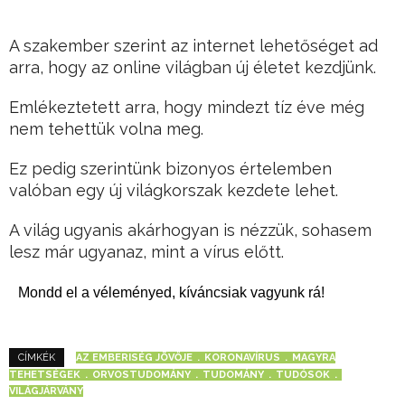
A szakember szerint az internet lehetőséget ad
arra, hogy az online világban új életet kezdjünk.
Emlékeztetett arra, hogy mindezt tíz éve még
nem tehettük volna meg.
Ez pedig szerintünk bizonyos értelemben
valóban egy új világkorszak kezdete lehet.
A világ ugyanis akárhogyan is nézzük, sohasem
lesz már ugyanaz, mint a vírus előtt.
Mondd el a véleményed, kíváncsiak vagyunk rá!
AZ EMBERISÉG JÖVŐJE
KORONAVÍRUS
MAGYRA
CÍMKÉK
TEHETSÉGEK
ORVOSTUDOMÁNY
TUDOMÁNY
TUDÓSOK
VILÁGJÁRVÁNY