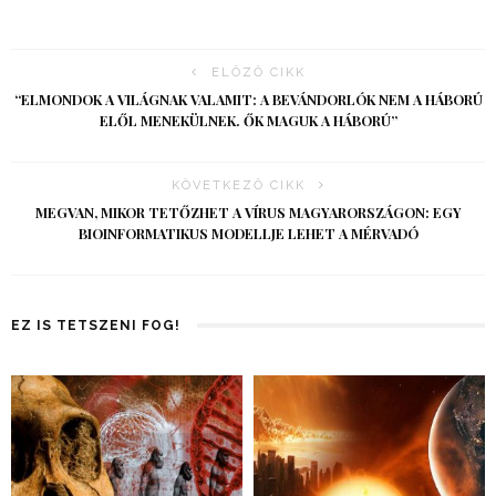
ELŐZŐ CIKK
“ELMONDOK A VILÁGNAK VALAMIT: A BEVÁNDORLÓK NEM A HÁBORÚ
ELŐL MENEKÜLNEK. ŐK MAGUK A HÁBORÚ”
KÖVETKEZŐ CIKK
MEGVAN, MIKOR TETŐZHET A VÍRUS MAGYARORSZÁGON: EGY
BIOINFORMATIKUS MODELLJE LEHET A MÉRVADÓ
EZ IS TETSZENI FOG!