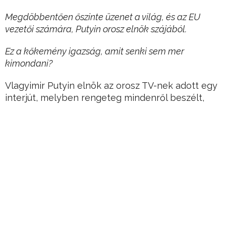
Megdöbbentően őszinte üzenet a világ, és az EU
vezetői számára, Putyin orosz elnök szájából.
Ez a kőkemény igazság, amit senki sem mer
kimondani?
Vlagyimir Putyin elnök az orosz TV-nek adott egy
interjút, melyben rengeteg mindenről beszélt,
többek között szóba került az Európát sújtó
hatalmas bevándorlás is.
Hirdetés