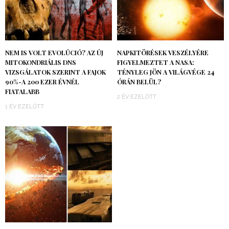
NEM IS VOLT EVOLÚCIÓ? AZ ÚJ
NAPKITÖRÉSEK VESZÉLYÉRE
MITOKONDRIÁLIS DNS
FIGYELMEZTET A NASA:
VIZSGÁLATOK SZERINT A FAJOK
TÉNYLEG JÖN A VILÁGVÉGE 24
90%-A 200 EZER ÉVNÉL
ÓRÁN BELÜL?
FIATALABB
2 ÉV EZELŐTT
1 ÉV EZELŐTT