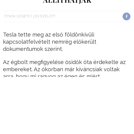
TITKOK SZIGETE
3 ÉV EZELŐTT
Tesla tette meg az első földönkívüli
kapcsolatfelvételt nemrég előkerült
dokumentumok szerint.
Az égbolt megfigyelése ősidők óta érdekelte az
embereket. Az ókorban már kíváncsiak voltak
arra, hogy mi ragyog az égen és miért.
A Mars rendszeresen felbukkant az akkori
írásokban, gyakran tűzcsillagként vagy a háború
isteneként emlegették. Azonban a bolygók
megfigyelése hosszú időt vett igénybe.
Hirdetés