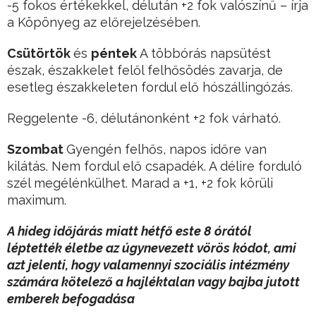
-5 fokos értékekkel, délután +2 fok valószínű – írja
a Köpönyeg az előrejelzésében.
Csütörtök
és
péntek
A többórás napsütést
észak, északkelet felől felhősödés zavarja, de
esetleg északkeleten fordul elő hószállingózás.
Reggelente -6, délutánonként +2 fok várható.
Szombat
Gyengén felhős, napos időre van
kilátás. Nem fordul elő csapadék. A délire forduló
szél megélénkülhet. Marad a +1, +2 fok körüli
maximum.
A hideg időjárás miatt hétfő este 8 órától
léptették életbe az úgynevezett vörös kódot, ami
azt jelenti, hogy valamennyi szociális intézmény
számára kötelező a hajléktalan vagy bajba jutott
emberek befogadása