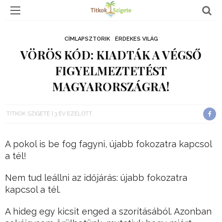
CÍMLAPSZTORIK
ÉRDEKES VILÁG
VÖRÖS KÓD: KIADTÁK A VÉGSŐ
FIGYELMEZTETÉST
MAGYARORSZÁGRA!
TITKOK SZIGETE
3 ÉV EZELŐTT
A pokol is be fog fagyni, újabb fokozatra kapcsol
a tél!
Nem tud leállni az időjárás: újabb fokozatra
kapcsol a tél.
A hideg egy kicsit enged a szorításából. Azonban