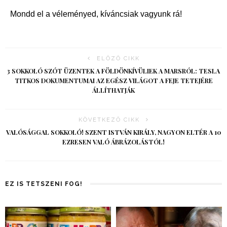
Mondd el a véleményed, kíváncsiak vagyunk rá!
ELŐZŐ CIKK
3 SOKKOLÓ SZÓT ÜZENTEK A FÖLDÖNKÍVÜLIEK A MARSRÓL: TESLA
TITKOS DOKUMENTUMAI AZ EGÉSZ VILÁGOT A FEJE TETEJÉRE
ÁLLÍTHATJÁK
KÖVETKEZŐ CIKK
VALÓSÁGGAL SOKKOLÓ! SZENT ISTVÁN KIRÁLY, NAGYON ELTÉR A 10
EZRESEN VALÓ ÁBRÁZOLÁSTÓL!
EZ IS TETSZENI FOG!