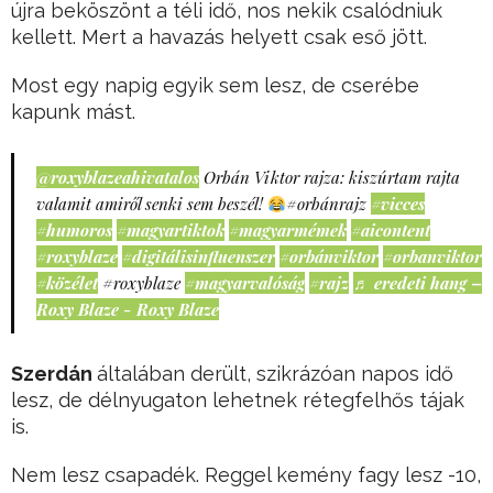
újra beköszönt a téli idő, nos nekik csalódniuk
kellett. Mert a havazás helyett csak eső jött.
Most egy napig egyik sem lesz, de cserébe
kapunk mást.
@roxyblazeahivatalos
Orbán Viktor rajza: kiszúrtam rajta
valamit amiről senki sem beszél!
#orbánrajz
#vicces
#humoros
#magyartiktok
#magyarmémek
#aicontent
#roxyblaze
#digitálisinfluenszer
#orbánviktor
#orbanviktor
#közélet
#roxyblaze
#magyarvalóság
#rajz
♬ eredeti hang –
Roxy Blaze - Roxy Blaze
Szerdán
általában derült, szikrázóan napos idő
lesz, de délnyugaton lehetnek rétegfelhős tájak
is.
Nem lesz csapadék. Reggel kemény fagy lesz -10,