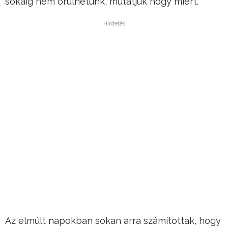
sokáig nem örülhetünk, mutatjuk hogy miért.
Hirdetés
Az elmúlt napokban sokan arra számítottak, hogy