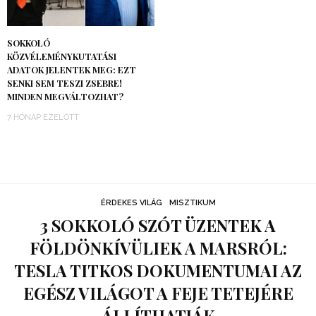
SOKKOLÓ
KÖZVÉLEMÉNYKUTATÁSI
ADATOK JELENTEK MEG: EZT
SENKI SEM TESZI ZSEBRE!
MINDEN MEGVÁLTOZHAT?
7 HÓNAP EZELŐTT
ÉRDEKES VILÁG
MISZTIKUM
3 SOKKOLÓ SZÓT ÜZENTEK A
FÖLDÖNKÍVÜLIEK A MARSRÓL:
TESLA TITKOS DOKUMENTUMAI AZ
EGÉSZ VILÁGOT A FEJE TETEJÉRE
ÁLLÍTHATJÁK