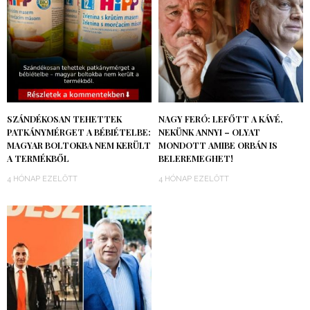
SZÁNDÉKOSAN TEHETTEK
NAGY FERÓ: LEFŐTT A KÁVÉ,
PATKÁNYMÉRGET A BÉBIÉTELBE:
NEKÜNK ANNYI – OLYAT
MAGYAR BOLTOKBA NEM KERÜLT
MONDOTT AMIBE ORBÁN IS
A TERMÉKBŐL
BELEREMEGHET!
4 HÓNAP EZELŐTT
4 HÓNAP EZELŐTT