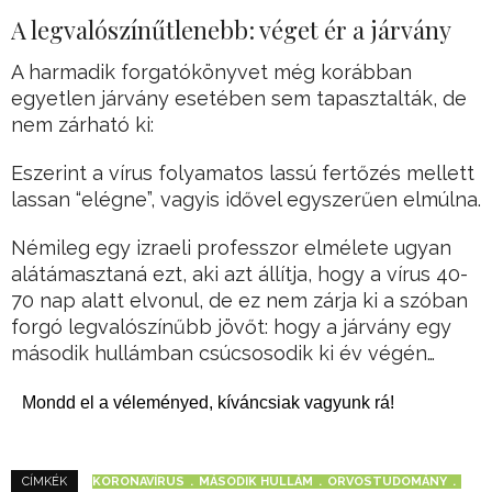
A legvalószínűtlenebb: véget ér a járvány
A harmadik forgatókönyvet még korábban
egyetlen járvány esetében sem tapasztalták, de
nem zárható ki:
Eszerint a vírus folyamatos lassú fertőzés mellett
lassan “elégne”, vagyis idővel egyszerűen elmúlna.
Némileg egy izraeli professzor elmélete ugyan
alátámasztaná ezt, aki azt állítja, hogy a vírus 40-
70 nap alatt elvonul, de ez nem zárja ki a szóban
forgó legvalószínűbb jövőt: hogy a járvány egy
második hullámban csúcsosodik ki év végén…
Mondd el a véleményed, kíváncsiak vagyunk rá!
KORONAVÍRUS
MÁSODIK HULLÁM
ORVOSTUDOMÁNY
CÍMKÉK