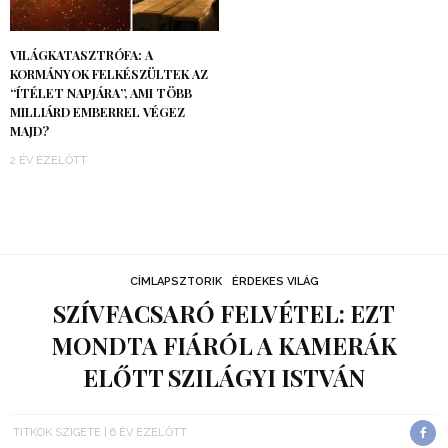
VILÁGKATASZTRÓFA: A
KORMÁNYOK FELKÉSZÜLTEK AZ
“ÍTÉLET NAPJÁRA”, AMI TÖBB
MILLIÁRD EMBERREL VÉGEZ
MAJD?
2 ÉV EZELŐTT
CÍMLAPSZTORIK
ÉRDEKES VILÁG
SZÍVFACSARÓ FELVÉTEL: EZT
MONDTA FIÁRÓL A KAMERÁK
ELŐTT SZILÁGYI ISTVÁN
TITKOK SZIGETE
6 ÉV EZELŐTT