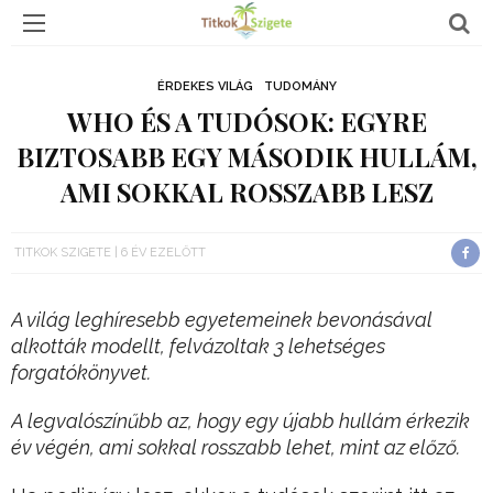
ÉRDEKES VILÁG
TUDOMÁNY
WHO ÉS A TUDÓSOK: EGYRE
BIZTOSABB EGY MÁSODIK HULLÁM,
AMI SOKKAL ROSSZABB LESZ
TITKOK SZIGETE
6 ÉV EZELŐTT
A világ leghíresebb egyetemeinek bevonásával
alkották modellt, felvázoltak 3 lehetséges
forgatókönyvet.
A legvalószínűbb az, hogy egy újabb hullám érkezik
év végén, ami sokkal rosszabb lehet, mint az előző.