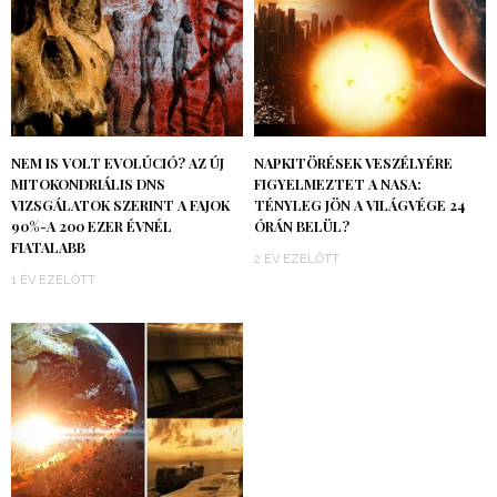
NEM IS VOLT EVOLÚCIÓ? AZ ÚJ
NAPKITÖRÉSEK VESZÉLYÉRE
MITOKONDRIÁLIS DNS
FIGYELMEZTET A NASA:
VIZSGÁLATOK SZERINT A FAJOK
TÉNYLEG JÖN A VILÁGVÉGE 24
90%-A 200 EZER ÉVNÉL
ÓRÁN BELÜL?
FIATALABB
2 ÉV EZELŐTT
1 ÉV EZELŐTT