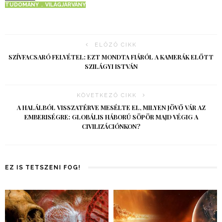
TUDOMÁNY
VILÁGJÁRVÁNY
ELŐZŐ CIKK
SZÍVFACSARÓ FELVÉTEL: EZT MONDTA FIÁRÓL A KAMERÁK ELŐTT
SZILÁGYI ISTVÁN
KÖVETKEZŐ CIKK
A HALÁLBÓL VISSZATÉRVE MESÉLTE EL, MILYEN JÖVŐ VÁR AZ
EMBERISÉGRE: GLOBÁLIS HÁBORÚ SÖPÖR MAJD VÉGIG A
CIVILIZÁCIÓNKON?
EZ IS TETSZENI FOG!