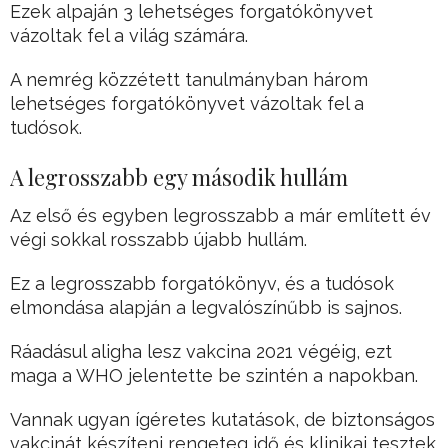
Ezek alpaján 3 lehetséges forgatókönyvet
vázoltak fel a világ számára.
A nemrég közzétett tanulmányban három
lehetséges forgatókönyvet vázoltak fel a
tudósok.
A legrosszabb egy második hullám
Az első és egyben legrosszabb a már említett év
végi sokkal rosszabb újabb hullám.
Ez a legrosszabb forgatókönyv, és a tudósok
elmondása alapján a legvalószínűbb is sajnos.
Ráadásul aligha lesz vakcina 2021 végéig, ezt
maga a WHO jelentette be szintén a napokban.
Vannak ugyan ígéretes kutatások, de biztonságos
vakcinát készíteni rengeteg idő és klinikai tesztek