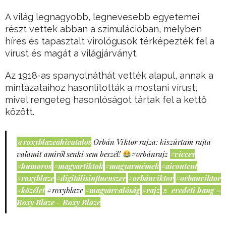
A világ legnagyobb, legnevesebb egyetemei
részt vettek abban a szimulációban, melyben
híres és tapasztalt virológusok térképezték fel a
vírust és magát a világjárványt.
Az 1918-as spanyolnáthát vették alapul, annak a
mintázataihoz hasonlították a mostani vírust,
mivel rengeteg hasonlóságot tártak fel a kettő
között.
@roxyblazeahivatalos
Orbán Viktor rajza: kiszúrtam rajta
valamit amiről senki sem beszél!
#orbánrajz
#vicces
#humoros
#magyartiktok
#magyarmémek
#aicontent
#roxyblaze
#digitálisinfluenszer
#orbánviktor
#orbanviktor
#közélet
#roxyblaze
#magyarvalóság
#rajz
♬ eredeti hang –
Roxy Blaze - Roxy Blaze