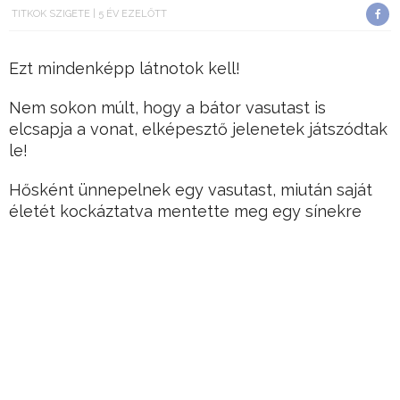
TITKOK SZIGETE
5 ÉV EZELŐTT
Ezt mindenképp látnotok kell!
Nem sokon múlt, hogy a bátor vasutast is
elcsapja a vonat, elképesztő jelenetek játszódtak
le!
Hősként ünnepelnek egy vasutast, miután saját
életét kockáztatva mentette meg egy sínekre
esett hatéves fiú életét.
Hirdetés