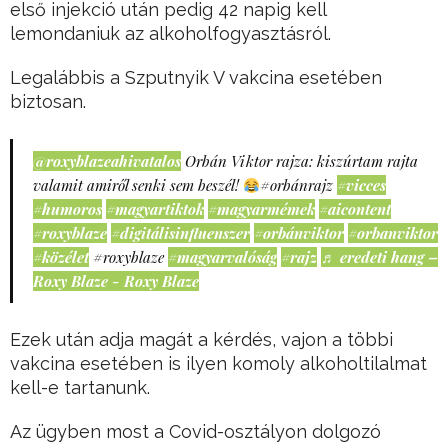
első injekció után pedig 42 napig kell
lemondaniuk az alkoholfogyasztásról.
Legalábbis a Szputnyik V vakcina esetében
biztosan.
@roxyblazeahivatalos
Orbán Viktor rajza: kiszúrtam rajta
valamit amiről senki sem beszél!
#orbánrajz
#vicces
#humoros
#magyartiktok
#magyarmémek
#aicontent
#roxyblaze
#digitálisinfluenszer
#orbánviktor
#orbanviktor
#közélet
#roxyblaze
#magyarvalóság
#rajz
♬ eredeti hang –
Roxy Blaze - Roxy Blaze
Ezek után adja magát a kérdés, vajon a többi
vakcina esetében is ilyen komoly alkoholtilalmat
kell-e tartanunk.
Az ügyben most a Covid-osztályon dolgozó