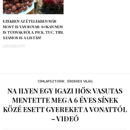
EZEKBEN AZ ÉTELEKBEN MÁR
MOST IS VAN ROVAR: SOKAN NEM
IS TUDNAK RÓLA, PICK, TUC, TIBI,
SZAMOS IS A LISTÁN!
3 ÉV EZELŐTT
CÍMLAPSZTORIK
ÉRDEKES VILÁG
NA ILYEN EGY IGAZI HŐS: VASUTAS
MENTETTE MEG A 6 ÉVES SÍNEK
KÖZÉ ESETT GYEREKET A VONATTÓL
– VIDEÓ