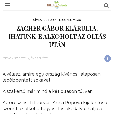
CÍMLAPSZTORIK
ÉRDEKES VILÁG
ZACHER GÁBOR ELÁRULTA,
IHATUNK-E ALKOHOLT AZ OLTÁS
UTÁN
TITKOK SZIGETE
5 ÉV EZELŐTT
A válasz, amire egy ország kíváncsi, alaposan
ledöbbentett sokakat!
A szakértő már mind a két oltáson túl van.
Az orosz tiszti főorvos, Anna Popova kijelentése
szerint az alkoholfogyasztás akadályozhatja a