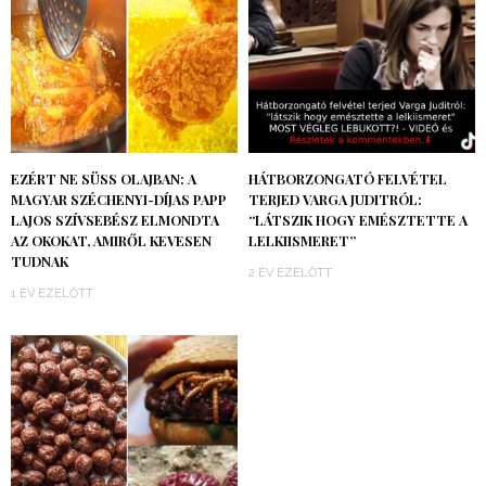
EZÉRT NE SÜSS OLAJBAN: A
HÁTBORZONGATÓ FELVÉTEL
MAGYAR SZÉCHENYI-DÍJAS PAPP
TERJED VARGA JUDITRÓL:
LAJOS SZÍVSEBÉSZ ELMONDTA
“LÁTSZIK HOGY EMÉSZTETTE A
AZ OKOKAT, AMIRŐL KEVESEN
LELKIISMERET”
TUDNAK
2 ÉV EZELŐTT
1 ÉV EZELŐTT