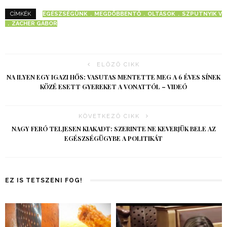
EGÉSZSÉGÜNK
MEGDÖBBENTŐ
OLTÁSOK
SZPUTNYIK V
CÍMKÉK
ZACHER GÁBOR
ELŐZŐ CIKK
NA ILYEN EGY IGAZI HŐS: VASUTAS MENTETTE MEG A 6 ÉVES SÍNEK
KÖZÉ ESETT GYEREKET A VONATTÓL – VIDEÓ
KÖVETKEZŐ CIKK
NAGY FERÓ TELJESEN KIAKADT: SZERINTE NE KEVERJÜK BELE AZ
EGÉSZSÉGÜGYBE A POLITIKÁT
EZ IS TETSZENI FOG!