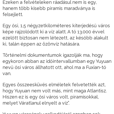
Ezeken a felvételeken ráadásul nem is egy,
hanem több kisebb piramis maradványa is
felsejlett.
Egy ősi, 1,5 négyzetkilométeres kiterjedésű város
képe rajzolódott ki a víz alatt. A tó 13.000 évvel
ezelőtt biztosan nem létezett, az később alakult
ki, talán éppen az özönvíz hatására.
Történelmi dokumentumok igazolják ma, hogy
egykoron abban az időintervallumban egy Yuyuan
nevű ősi város állhatott ott, ahol ma a Fuxian-tó
van.
Egyes összeesküvés elméletek felvetették azt,
hogy Yuyuan nem volt más, mint maga Atlantisz.
Hiszen ez is egy ősi város volt, piramisokkal,
melyet Váratlanul elnyelt a víz”.