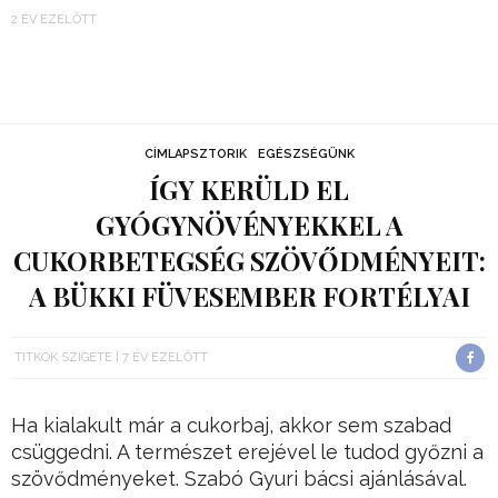
2 ÉV EZELŐTT
CÍMLAPSZTORIK
EGÉSZSÉGÜNK
ÍGY KERÜLD EL
GYÓGYNÖVÉNYEKKEL A
CUKORBETEGSÉG SZÖVŐDMÉNYEIT:
A BÜKKI FÜVESEMBER FORTÉLYAI
TITKOK SZIGETE
7 ÉV EZELŐTT
Ha kialakult már a cukorbaj, akkor sem szabad
csüggedni. A természet erejével le tudod győzni a
szövődményeket. Szabó Gyuri bácsi ajánlásával.