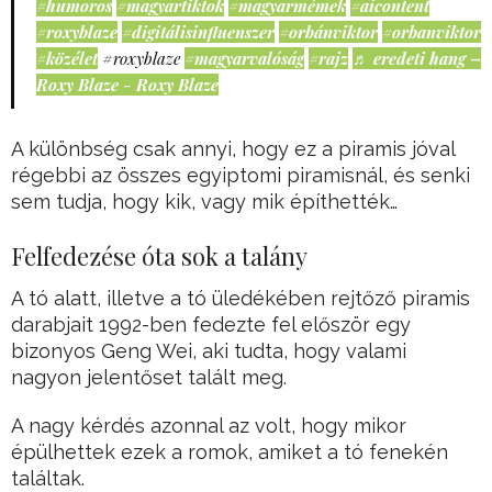
#humoros
#magyartiktok
#magyarmémek
#aicontent
#roxyblaze
#digitálisinfluenszer
#orbánviktor
#orbanviktor
#közélet
#roxyblaze
#magyarvalóság
#rajz
♬ eredeti hang –
Roxy Blaze - Roxy Blaze
A különbség csak annyi, hogy ez a piramis jóval
régebbi az összes egyiptomi piramisnál, és senki
sem tudja, hogy kik, vagy mik építhették…
Felfedezése óta sok a talány
A tó alatt, illetve a tó üledékében rejtőző piramis
darabjait 1992-ben fedezte fel először egy
bizonyos Geng Wei, aki tudta, hogy valami
nagyon jelentőset talált meg.
A nagy kérdés azonnal az volt, hogy mikor
épülhettek ezek a romok, amiket a tó fenekén
találtak.