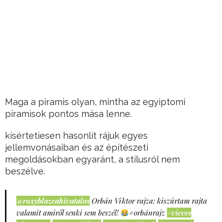
Maga a piramis olyan, mintha az egyiptomi
piramisok pontos mása lenne.
kísértetiesen hasonlít rájuk egyes
jellemvonásaiban és az építészeti
megoldásokban egyaránt, a stílusról nem
beszélve.
@roxyblazeahivatalos
Orbán Viktor rajza: kiszúrtam rajta
valamit amiről senki sem beszél!
#orbánrajz
#vicces