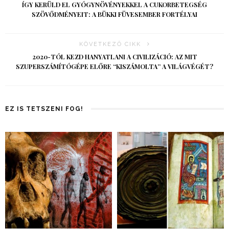
ÍGY KERÜLD EL GYÓGYNÖVÉNYEKKEL A CUKORBETEGSÉG
SZÖVŐDMÉNYEIT: A BÜKKI FÜVESEMBER FORTÉLYAI
KÖVETKEZŐ CIKK
2020-TÓL KEZD HANYATLANI A CIVILIZÁCIÓ: AZ MIT
SZUPERSZÁMÍTÓGÉPE ELŐRE “KISZÁMOLTA” A VILÁGVÉGÉT?
EZ IS TETSZENI FOG!