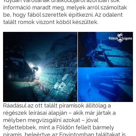
Yuyuan városának uralkodójáról azonban sok
információ maradt meg, melyek arról számoltak
be, hogy fából szerettek építkezni. Az odalent
talált romok viszont kőből készültek.
Ráadásul az ott talált piramisok állítólag a
régészek leírásai alapján – akik már jártak a
mélyben megvizsgálni azokat – jóval
fejlettebbek, mint a Földön fellelt bármely
piramis, beleértve az Egyiptomban találtakat is.