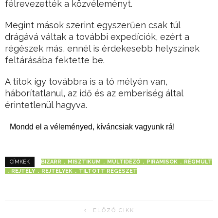
félrevezették a közvéleményt.
Megint mások szerint egyszerűen csak túl
drágává váltak a további expedíciók, ezért a
régészek más, ennél is érdekesebb helyszínek
feltárásába fektette be.
A titok így továbbra is a tó mélyén van,
háborítatlanul, az idő és az emberiség által
érintetlenül hagyva.
Mondd el a véleményed, kíváncsiak vagyunk rá!
BIZARR
MISZTIKUM
MÚLTIDÉZŐ
PIRAMISOK
RÉGMÚLT
CÍMKÉK
REJTÉLY
REJTÉLYEK
TILTOTT RÉGÉSZET
ELŐZŐ CIKK