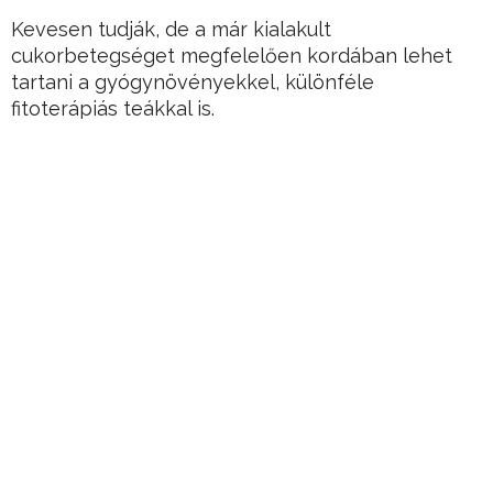
Kevesen tudják, de a már kialakult
cukorbetegséget megfelelően kordában lehet
tartani a gyógynövényekkel, különféle
fitoterápiás teákkal is.
Ráadásul mindennek nem csak tapasztalati,
hanem tudományos alapjai is vannak.
Hirdetés