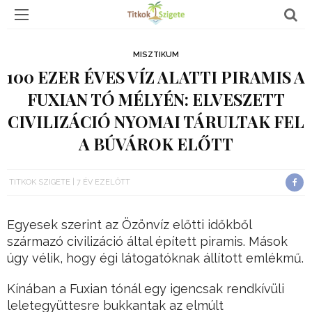
MISZTIKUM
100 EZER ÉVES VÍZ ALATTI PIRAMIS A
FUXIAN TÓ MÉLYÉN: ELVESZETT
CIVILIZÁCIÓ NYOMAI TÁRULTAK FEL
A BÚVÁROK ELŐTT
TITKOK SZIGETE
7 ÉV EZELŐTT
Egyesek szerint az Özönvíz előtti időkből
származó civilizáció által épített piramis. Mások
úgy vélik, hogy égi látogatóknak állított emlékmű.
Kínában a Fuxian tónál egy igencsak rendkívüli
leletegyüttesre bukkantak az elmúlt