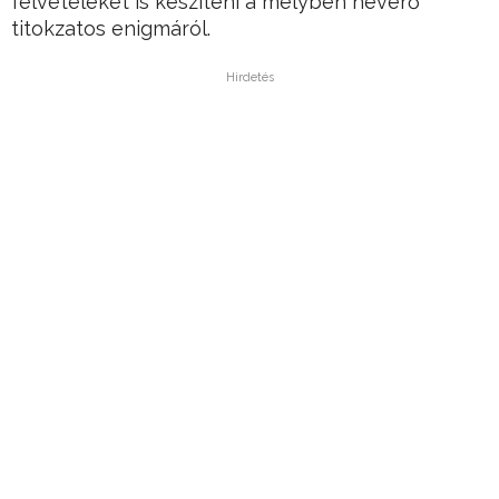
felvételeket is készíteni a mélyben heverő
titokzatos enigmáról.
Hirdetés