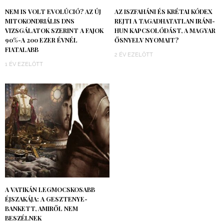
NEM IS VOLT EVOLÚCIÓ? AZ ÚJ
AZ ISZFAHÁNI ÉS KRÉTAI KÓDEX
MITOKONDRIÁLIS DNS
REJTI A TAGADHATATLAN IRÁNI-
VIZSGÁLATOK SZERINT A FAJOK
HUN KAPCSOLÓDÁST, A MAGYAR
90%-A 200 EZER ÉVNÉL
ŐSNYELV NYOMAIT?
FIATALABB
2 ÉV EZELŐTT
1 ÉV EZELŐTT
A VATIKÁN LEGMOCSKOSABB
ÉJSZAKÁJA: A GESZTENYE-
BANKETT, AMIRŐL NEM
BESZÉLNEK