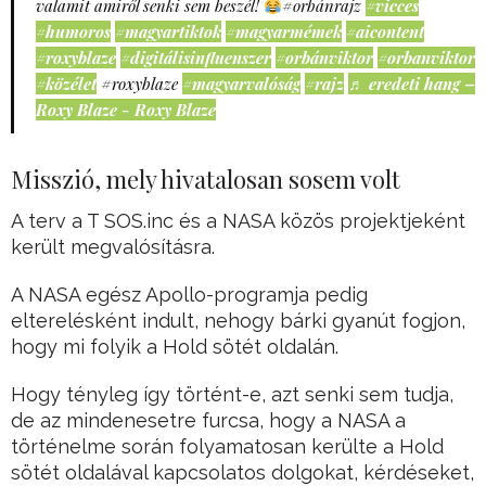
valamit amiről senki sem beszél!
#orbánrajz
#vicces
#humoros
#magyartiktok
#magyarmémek
#aicontent
#roxyblaze
#digitálisinfluenszer
#orbánviktor
#orbanviktor
#közélet
#roxyblaze
#magyarvalóság
#rajz
♬ eredeti hang –
Roxy Blaze - Roxy Blaze
Misszió, mely hivatalosan sosem volt
A terv a T SOS.inc és a NASA közös projektjeként
került megvalósításra.
A NASA egész Apollo-programja pedig
elterelésként indult, nehogy bárki gyanút fogjon,
hogy mi folyik a Hold sötét oldalán.
Hogy tényleg így történt-e, azt senki sem tudja,
de az mindenesetre furcsa, hogy a NASA a
történelme során folyamatosan kerülte a Hold
sötét oldalával kapcsolatos dolgokat, kérdéseket,