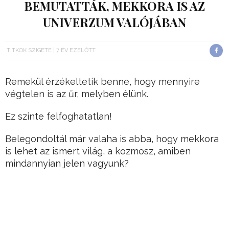
BEMUTATTÁK, MEKKORA IS AZ
UNIVERZUM VALÓJÁBAN
TITKOK SZIGETE
7 ÉV EZELŐTT
Remekül érzékeltetik benne, hogy mennyire
végtelen is az űr, melyben élünk.
Ez szinte felfoghatatlan!
Belegondoltál már valaha is abba, hogy mekkora
is lehet az ismert világ, a kozmosz, amiben
mindannyian jelen vagyunk?
Hirdetés