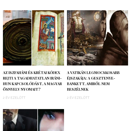
AZ ISZFAHÁNI ÉS KRÉTAI KÓDEX
A VATIKÁN LEGMOCSKOSABB
REJTI A TAGADHATATLAN IRÁNI-
ÉJSZAKÁJA: A GESZTENYE-
HUN KAPCSOLÓDÁST, A MAGYAR
BANKETT, AMIRŐL NEM
ŐSNYELV NYOMAIT?
BESZÉLNEK
2 ÉV EZELŐTT
2 ÉV EZELŐTT