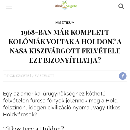
MISZTIKUM
1968-BAN MÁR KOMPLETT
KOLÓNIÁK VOLTAK A HOLDON? A
NASA KISZIVÁRGOTT FELVÉTELE
EZT BIZONYÍTHATJA?
TITKOK SZIGETE
7 ÉV EZELŐTT
Egy az amerikai űrügynökséghez köthető
felvételen furcsa fények jelennek meg a Hold
felszínén… idegen civilizáció nyomai, vagy titkos
Holdvárosok?
Titkos terv a Holdon?