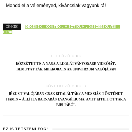
Mondd el a véleményed, kíváncsiak vagyunk rá!
IDEGENEK
KONTEÓ
MISZTIKUM
ÖSSZEESKÜVÉS
CÍMKÉK
UFÓK
ELŐZŐ CIKK
KÖZZÉTETTE A NASA A LEGLÁTVÁNYOSABB VIDEÓJÁT:
BEMUTATTÁK, MEKKORA IS AZ UNIVERZUM VALÓJÁBAN
KÖVETKEZŐ CIKK
JÉZUST VALÓJÁBAN CSAK KITALÁLTÁK? A MESSIÁS TÖRTÉNET
HAMIS – ÁLLÍTJA BARNABÁS EVANGÉLIUMA, AMIT KITILTOTTAK A
BIBLIÁBÓL
EZ IS TETSZENI FOG!