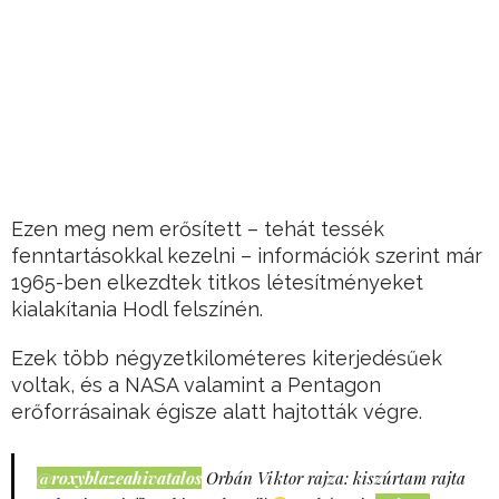
Ezen meg nem erősített – tehát tessék
fenntartásokkal kezelni – információk szerint már
1965-ben elkezdtek titkos létesítményeket
kialakítania Hodl felszínén.
Ezek több négyzetkilométeres kiterjedésűek
voltak, és a NASA valamint a Pentagon
erőforrásainak égisze alatt hajtották végre.
@roxyblazeahivatalos
Orbán Viktor rajza: kiszúrtam rajta