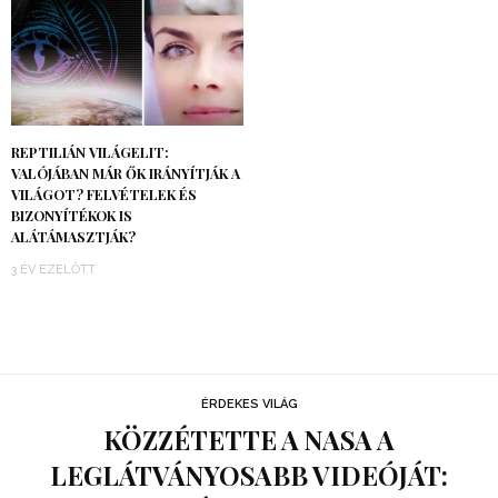
REPTILIÁN VILÁGELIT:
VALÓJÁBAN MÁR ŐK IRÁNYÍTJÁK A
VILÁGOT? FELVÉTELEK ÉS
BIZONYÍTÉKOK IS
ALÁTÁMASZTJÁK?
3 ÉV EZELŐTT
ÉRDEKES VILÁG
KÖZZÉTETTE A NASA A
LEGLÁTVÁNYOSABB VIDEÓJÁT: