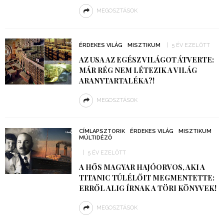
MEGOSZTÁSOK
ÉRDEKES VILÁG
MISZTIKUM
5 ÉV EZELŐTT
AZ USA AZ EGÉSZ VILÁGOT ÁTVERTE:
MÁR RÉG NEM LÉTEZIK A VILÁG
ARANYTARTALÉKA?!
MEGOSZTÁSOK
CÍMLAPSZTORIK
ÉRDEKES VILÁG
MISZTIKUM
MÚLTIDÉZŐ
5 ÉV EZELŐTT
A HŐS MAGYAR HAJÓORVOS, AKI A
TITANIC TÚLÉLŐIT MEGMENTETTE:
ERRŐL ALIG ÍRNAK A TÖRI KÖNYVEK!
MEGOSZTÁSOK