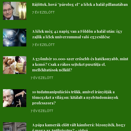
Rájöttek, hová “párolog el” a lélek a halál pillanatában
7 ÉV EZELŐTT
A lélek még 42 napig van a Földön a halál után: így
zajlik a lélek univerzummal való egyesülése
7 ÉV EZELŐTT
A gyömbér 10.000-szer erősebb és hatékonyabb, mint
a kemó? Csak a rákos sejteket pusztítja el,
mellékhatások nélkül?
7 ÉV EZELŐTT
10 tudatmanipulációs trükk, amivel irányítják a
tömegeket a világon: kitálalt a nyelvtudományok
professzora?
7 ÉV EZELŐTT
A pápa kamerák előtt vált kámforrá: bizonyíték, hogy
ő maga az Antikrisztus? – videó