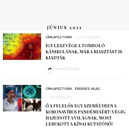
JÚNIUS 2021
CÍMLAPSZTORIK
5 ÉV EZELŐTT
ÍGY LESZ VÉGE A TOMBOLÓ
KÁNIKULÁNAK, MÁR A RIASZTÁST IS
KIADTÁK
MEGOSZTÁSOK
CÍMLAPSZTORIK
ÉRDEKES VILÁG
5 ÉV EZELŐTT
Ő A FELELŐS EGY SZEMÉLYBEN A
KORONAVÍRUS PANDÉMIÁÉRT: VÉGIG
HAZUDOTT A VILÁGNAK, MOST
LEBUKOTT A KÍNAI KUTATÓNŐ!