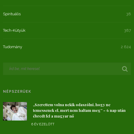
Spirituális
38
Tech-Kütyük
387
Tudomány
2 624
NÉPSZERŰEK
„Szerettem volna nekik odaszólni, hogy ne
temessenek el, mert nem haltam meg” – 6 nap után
ébredt fel a magyar nő
6 ÉV EZELŐTT