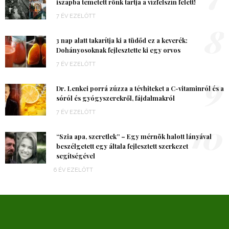
iszapba temetett rönk tartja a vízfelszín felett!
7 ÉV EZELŐTT
8
3 nap alatt takarítja ki a tüdőd ez a keverék:
Dohányosoknak fejlesztette ki egy orvos
7 ÉV EZELŐTT
9
Dr. Lenkei porrá zúzza a tévhiteket a C-vitaminról és a
sóról és gyógyszerekről, fájdalmakról
7 ÉV EZELŐTT
10
“Szia apa, szeretlek” – Egy mérnök halott lányával
beszélgetett egy általa fejlesztett szerkezet
segítségével
6 ÉV EZELŐTT