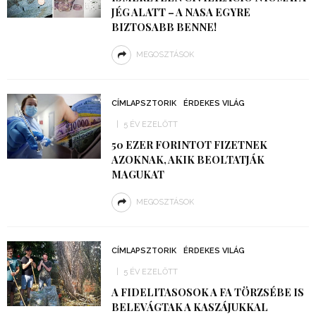
JÉG ALATT – A NASA EGYRE
BIZTOSABB BENNE!
MEGOSZTÁSOK
CÍMLAPSZTORIK
ÉRDEKES VILÁG
5 ÉV EZELŐTT
50 EZER FORINTOT FIZETNEK
AZOKNAK, AKIK BEOLTATJÁK
MAGUKAT
MEGOSZTÁSOK
CÍMLAPSZTORIK
ÉRDEKES VILÁG
5 ÉV EZELŐTT
A FIDELITASOSOK A FA TÖRZSÉBE IS
BELEVÁGTAK A KASZÁJUKKAL