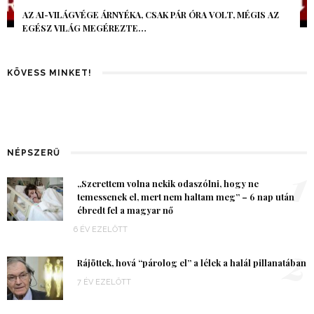
AZ AI-VILÁGVÉGE ÁRNYÉKA, CSAK PÁR ÓRA VOLT, MÉGIS AZ
EGÉSZ VILÁG MEGÉREZTE…
KÖVESS MINKET!
NÉPSZERŰ
1
„Szerettem volna nekik odaszólni, hogy ne
temessenek el, mert nem haltam meg” – 6 nap után
ébredt fel a magyar nő
6 ÉV EZELŐTT
2
Rájöttek, hová “párolog el” a lélek a halál pillanatában
7 ÉV EZELŐTT