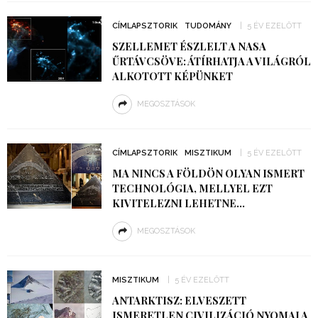
CÍMLAPSZTORIK
TUDOMÁNY
5 ÉV EZELŐTT
SZELLEMET ÉSZLELT A NASA
ŰRTÁVCSÖVE: ÁTÍRHATJA A VILÁGRÓL
ALKOTOTT KÉPÜNKET
MEGOSZTÁSOK
CÍMLAPSZTORIK
MISZTIKUM
5 ÉV EZELŐTT
MA NINCS A FÖLDÖN OLYAN ISMERT
TECHNOLÓGIA, MELLYEL EZT
KIVITELEZNI LEHETNE…
MEGOSZTÁSOK
MISZTIKUM
5 ÉV EZELŐTT
ANTARKTISZ: ELVESZETT
ISMERETLEN CIVILIZÁCIÓ NYOMAI A