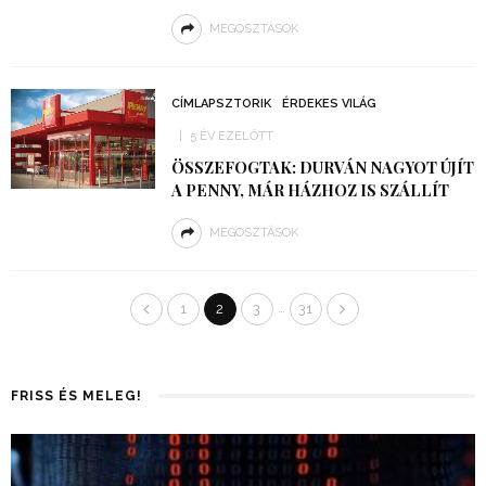
MEGOSZTÁSOK
CÍMLAPSZTORIK
ÉRDEKES VILÁG
5 ÉV EZELŐTT
ÖSSZEFOGTAK: DURVÁN NAGYOT ÚJÍT
A PENNY, MÁR HÁZHOZ IS SZÁLLÍT
MEGOSZTÁSOK
…
1
2
3
31
FRISS ÉS MELEG!