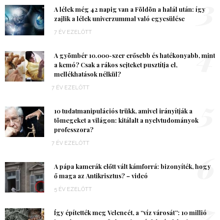
3
A lélek még 42 napig van a Földön a halál után: így
zajlik a lélek univerzummal való egyesülése
7 ÉV EZELŐTT
4
A gyömbér 10.000-szer erősebb és hatékonyabb, mint
a kemó? Csak a rákos sejteket pusztítja el,
mellékhatások nélkül?
7 ÉV EZELŐTT
5
10 tudatmanipulációs trükk, amivel irányítják a
tömegeket a világon: kitálalt a nyelvtudományok
professzora?
7 ÉV EZELŐTT
6
A pápa kamerák előtt vált kámforrá: bizonyíték, hogy
ő maga az Antikrisztus? – videó
5 ÉV EZELŐTT
7
Így építették meg Velencét, a “víz városát”: 10 millió