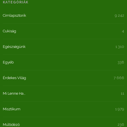
KATEGÓRIÁK
Címlapsztorik
9 242
Cukiság
4
Egészségünk
1 310
Egyéb
338
Érdekes Világ
7 666
Mi Lenne Ha…
11
Misztikum
1 979
Múltidéző
236