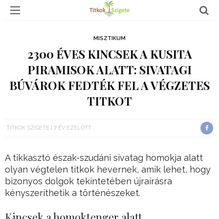
MISZTIKUM
2300 ÉVES KINCSEK A KUSITA
PIRAMISOK ALATT: SIVATAGI
BÚVÁROK FEDTÉK FEL A VÉGZETES
TITKOT
TITKOK SZIGETE
7 ÉV EZELŐTT
A tikkasztó észak-szudáni sivatag homokja alatt
olyan végtelen titkok hevernek, amik lehet, hogy
bizonyos dolgok tekintetében újraírásra
kényszeríthetik a történészeket.
Kincsek a homoktenger alatt