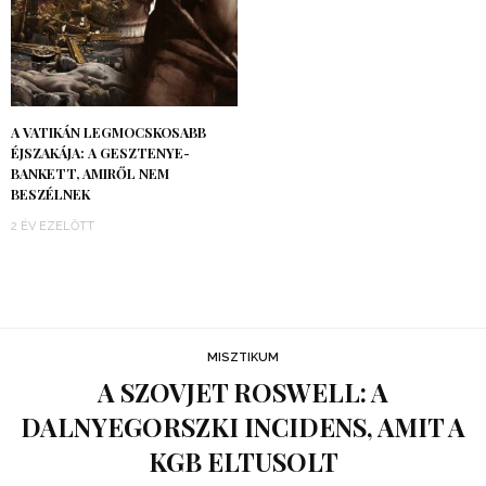
A VATIKÁN LEGMOCSKOSABB
ÉJSZAKÁJA: A GESZTENYE-
BANKETT, AMIRŐL NEM
BESZÉLNEK
2 ÉV EZELŐTT
MISZTIKUM
A SZOVJET ROSWELL: A
DALNYEGORSZKI INCIDENS, AMIT A
KGB ELTUSOLT