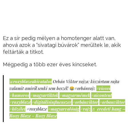
Ez a sír pedig mélyen a homotenger alatt van,
ahová azok a “sivatagi búvárok” merültek le, akik
feltárták a titkot.
Mégpedig a több ezer éves kincseket.
@roxyblazeahivatalos
Orbán Viktor rajza: kiszúrtam rajta
valamit amiről senki sem beszél!
#orbánrajz
#vicces
#humoros
#magyartiktok
#magyarmémek
#aicontent
#roxyblaze
#digitálisinfluenszer
#orbánviktor
#orbanviktor
#közélet
#roxyblaze
#magyarvalóság
#rajz
♬ eredeti hang –
Roxy Blaze - Roxy Blaze