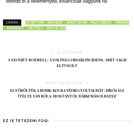
Mondd el a véleményed, kíváncsiak vagyunk rá!
EGYIPTOM
KINCSEK
MISZTIKUM
MÚLTIDÉZŐ
PIRAMIS
CÍMKÉK
RÉGMÚLT
REJTÉLY
REJTÉLYEK
ELŐZŐ CIKK
A SZOVJET ROSWELL: A DALNYEGORSZKI INCIDENS, AMIT A KGB
ELTUSOLT
KÖVETKEZŐ CIKK
ELTÖRÖLTÉK A RUBIK-KOCKA VÉDJEGYOLTALMÁT: BÍRÓSÁGI
ÍTÉLTE VAN RÓLA, MOSTANTÓL BÁRKI MÁSOLHATJA!
EZ IS TETSZENI FOG!