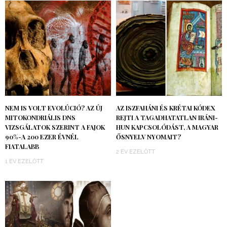
NEM IS VOLT EVOLÚCIÓ? AZ ÚJ
AZ ISZFAHÁNI ÉS KRÉTAI KÓDEX
MITOKONDRIÁLIS DNS
REJTI A TAGADHATATLAN IRÁNI-
VIZSGÁLATOK SZERINT A FAJOK
HUN KAPCSOLÓDÁST, A MAGYAR
90%-A 200 EZER ÉVNÉL
ŐSNYELV NYOMAIT?
FIATALABB
2 ÉV EZELŐTT
1 ÉV EZELŐTT