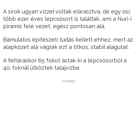
A sírok ugyan vízzel voltak elárasztva, de egy ősi,
több ezer éves lépcsősort is találtak, ami a Nuri-i
piramis felé vezet, egész pontosan alá.
Bámulatos építészeti tudás kellett ehhez, mert az
alapkőzet alá vágták ezt a titkos, stabil alagutat.
A feltáráskor 65 fokot ástak ki a lépcsősorból a
40. foknál ütköztek talajvízbe.
Hirdetés