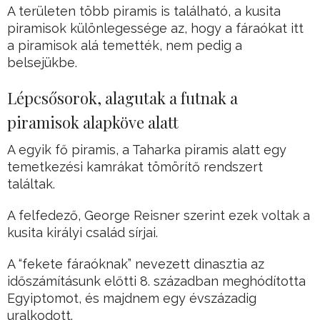
A területen több piramis is található, a kusita
piramisok különlegessége az, hogy a fáraókat itt
a piramisok alá temették, nem pedig a
belsejükbe.
Lépcsősorok, alagutak a futnak a
piramisok alapköve alatt
A egyik fő piramis, a Taharka piramis alatt egy
temetkezési kamrákat tömörítő rendszert
találtak.
A felfedező, George Reisner szerint ezek voltak a
kusita királyi család sírjai.
A “fekete fáraóknak” nevezett dinasztia az
időszámításunk előtti 8. században meghódította
Egyiptomot, és majdnem egy évszázadig
uralkodott.