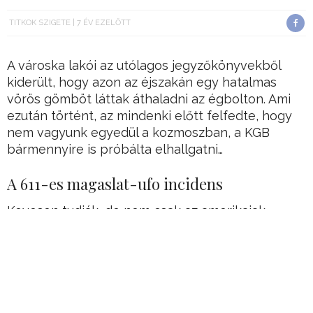
TITKOK SZIGETE
7 ÉV EZELŐTT
A városka lakói az utólagos jegyzőkönyvekből
kiderült, hogy azon az éjszakán egy hatalmas
vörös gömböt láttak áthaladni az égbolton. Ami
ezután történt, az mindenki előtt felfedte, hogy
nem vagyunk egyedül a kozmoszban, a KGB
bármennyire is próbálta elhallgatni…
A 611-es magaslat-ufo incidens
Kevesen tudják, de nem csak az amerikaiak
találkoztak lezuhant repülő csészealjakkal, mint
amilyen a hírhedtté vált roswell-i eset volt.
Az egykori Szovjetunió területén is történt egy
erre kísértetiesen hasonlító “baleset”, melyet
Dalnyegorszkban vizsgáltak ki, mert ez volt a