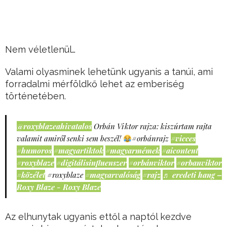
Nem véletlenül…
Valami olyasminek lehetünk ugyanis a tanúi, ami
forradalmi mérföldkő lehet az emberiség
történetében.
@roxyblazeahivatalos
Orbán Viktor rajza: kiszúrtam rajta
valamit amiről senki sem beszél!
#orbánrajz
#vicces
#humoros
#magyartiktok
#magyarmémek
#aicontent
#roxyblaze
#digitálisinfluenszer
#orbánviktor
#orbanviktor
#közélet
#roxyblaze
#magyarvalóság
#rajz
♬ eredeti hang –
Roxy Blaze - Roxy Blaze
Az elhunytak ugyanis ettől a naptól kezdve