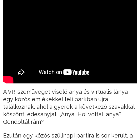
A VR-szemüveget viselő anya és virtuális lánya
egy közös emlékekkel teli parkban újra
találkoznak, ahol a gyerek a következő szavakkal
köszönti édesanyját: „Anya! Hol voltál, anya?
Gondoltál rám?
Ezután egy közös szülinapi partira is sor került, a