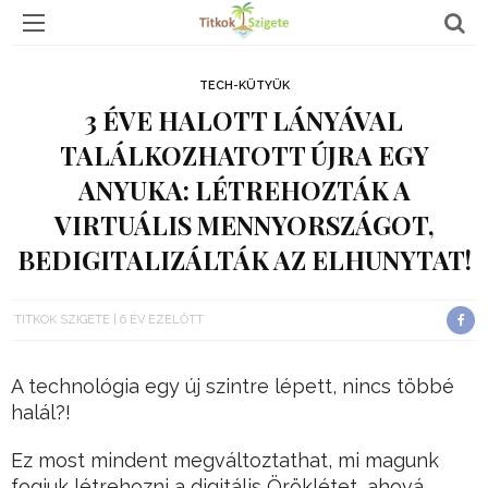
TECH-KÜTYÜK
3 ÉVE HALOTT LÁNYÁVAL
TALÁLKOZHATOTT ÚJRA EGY
ANYUKA: LÉTREHOZTÁK A
VIRTUÁLIS MENNYORSZÁGOT,
BEDIGITALIZÁLTÁK AZ ELHUNYTAT!
TITKOK SZIGETE
6 ÉV EZELŐTT
A technológia egy új szintre lépett, nincs többé
halál?!
Ez most mindent megváltoztathat, mi magunk
fogjuk létrehozni a digitális Öröklétet, ahová