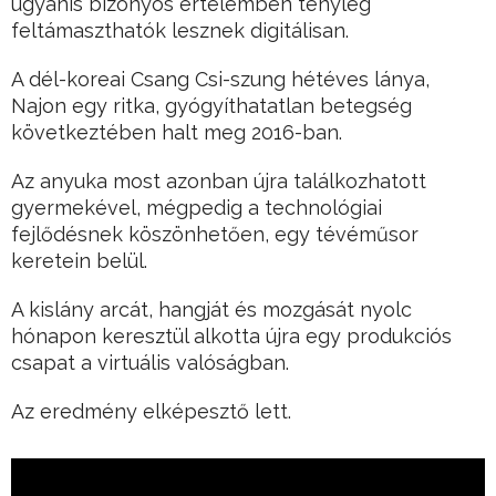
ugyanis bizonyos értelemben tényleg
feltámaszthatók lesznek digitálisan.
A dél-koreai Csang Csi-szung hétéves lánya,
Najon egy ritka, gyógyíthatatlan betegség
következtében halt meg 2016-ban.
Az anyuka most azonban újra találkozhatott
gyermekével, mégpedig a technológiai
fejlődésnek köszönhetően, egy tévéműsor
keretein belül.
A kislány arcát, hangját és mozgását nyolc
hónapon keresztül alkotta újra egy produkciós
csapat a virtuális valóságban.
Az eredmény elképesztő lett.