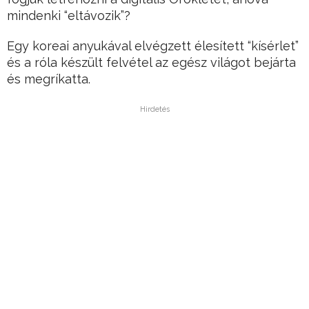
mindenki “eltávozik”?
Egy koreai anyukával elvégzett élesített “kísérlet”
és a róla készült felvétel az egész világot bejárta
és megríkatta.
Hirdetés