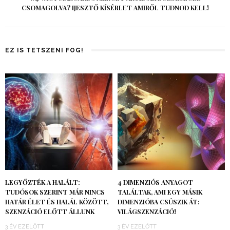
CSOMAGOLVA? IJESZTŐ KÍSÉRLET AMIRŐL TUDNOD KELL!
EZ IS TETSZENI FOG!
LEGYŐZTÉK A HALÁLT:
4 DIMENZIÓS ANYAGOT
TUDÓSOK SZERINT MÁR NINCS
TALÁLTAK, AMI EGY MÁSIK
HATÁR ÉLET ÉS HALÁL KÖZÖTT,
DIMENZIÓBA CSÚSZIK ÁT:
SZENZÁCIÓ ELŐTT ÁLLUNK
VILÁGSZENZÁCIÓ!
3 ÉV EZELŐTT
3 ÉV EZELŐTT