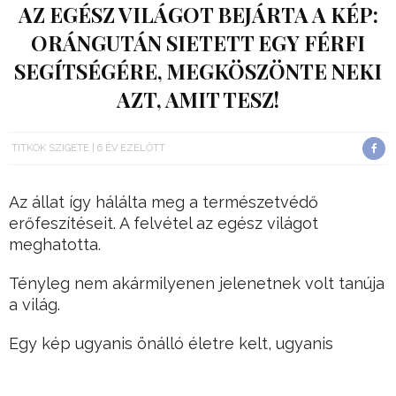
AZ EGÉSZ VILÁGOT BEJÁRTA A KÉP:
ORÁNGUTÁN SIETETT EGY FÉRFI
SEGÍTSÉGÉRE, MEGKÖSZÖNTE NEKI
AZT, AMIT TESZ!
TITKOK SZIGETE
6 ÉV EZELŐTT
Az állat így hálálta meg a természetvédő
erőfeszítéseit. A felvétel az egész világot
meghatotta.
Tényleg nem akármilyenen jelenetnek volt tanúja
a világ.
Egy kép ugyanis önálló életre kelt, ugyanis
annyira megható volt, már csak a kép
készítésének előzményei miatt is, hogy az