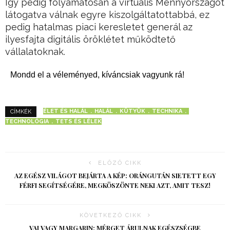
Így pedig folyamatosan a virtuális Mennyországot
látogatva válnak egyre kiszolgáltatottabbá, ez
pedig hatalmas piaci keresletet generál az
ilyesfajta digitális öröklétet működtető
vállalatoknak.
Mondd el a véleményed, kíváncsiak vagyunk rá!
ÉLET ÉS HALÁL
HALÁL
KÜTYÜK
TECHNIKA
CÍMKÉK
TECHNOLÓGIA
TETS ÉS LÉLEK
ELŐZŐ CIKK
AZ EGÉSZ VILÁGOT BEJÁRTA A KÉP: ORÁNGUTÁN SIETETT EGY
FÉRFI SEGÍTSÉGÉRE, MEGKÖSZÖNTE NEKI AZT, AMIT TESZ!
KÖVETKEZŐ CIKK
VAJ VAGY MARGARIN: MÉRGET ÁRULNAK EGÉSZSÉGBE