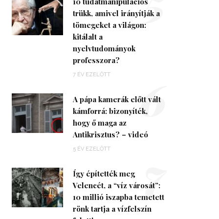
5
10 tudatmanipulációs
trükk, amivel irányítják a
tömegeket a világon:
kitálalt a
nyelvtudományok
professzora?
6
7 ÉV EZELŐTT
A pápa kamerák előtt vált
kámforrá: bizonyíték,
hogy ő maga az
Antikrisztus? – videó
7
5 ÉV EZELŐTT
Így építették meg
Velencét, a “víz városát”:
10 millió iszapba temetett
rönk tartja a vízfelszín