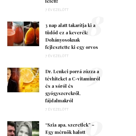
felett!
8
7 ÉV EZELŐTT
3 nap alatt takarítja ki a
tüdőd ez a keverék:
Dohányosoknak
fejlesztette ki egy orvos
9
7 ÉV EZELŐTT
Dr. Lenkei porrá zúzza a
tévhiteket a C-vitaminról
és a sóról és
gyógyszerekről,
fájdalmakról
10
7 ÉV EZELŐTT
“Szia apa, szeretlek” –
Egy mérnök halott