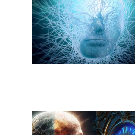
99,13%-OS HA
NULLÁZZA AZ 
EZ A MOTOR!