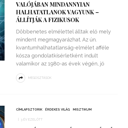
VALÓJÁBAN MINDANNYIAN
HALHATATLANOK VAGYUNK –
ÁLLÍTJÁK A FIZIKUSOK
Döbbenetes elmélettel álltak elő mely
mindent megmagyarázhat. Az ún.
kvantumhalhatatlanság-elmélet afféle
kósza gondolatkísérletként indult
valamikor az 1980-as évek végén, jó
MEGOSZTÁSOK
ZSENIÁLIS DOLOG TALÁLT KI
HÁROM DIÁK: VÉGTELEN
TÉKONYSÁGGAL
ENERGIÁT
CÍMLAPSZTORIK
ÉRDEKES VILÁG
MISZTIKUM
ÁRAMSZÁMLÁT
TERMELHETNÉNEK A
3 ÉV EZELŐTT
FEKVŐRENDŐRÖK!