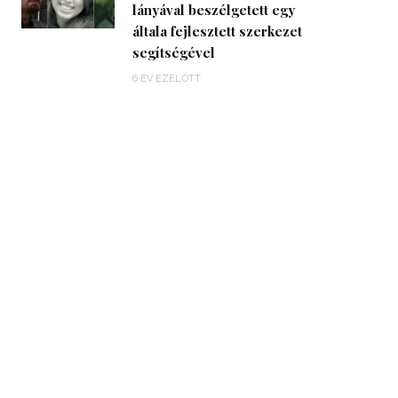
lányával beszélgetett egy
általa fejlesztett szerkezet
segítségével
6 ÉV EZELŐTT