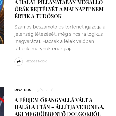
A HALÁL PILLANATÁBAN MEGÁLLÓ
ÓRÁK REJTÉLYÉT A MAI NAPIT NEM
ÉRTIK A TUDÓSOK
Számos beszámoló és történet igazolja a
jelenség létezését, még sincs rá logikus
magyarázat. Hacsak a lélek valóban
létezik, melynek energiája
MEGOSZTÁSOK
MISZTIKUM
3 ÉV EZELŐTT
A FÉRJEM ŐRANGYALLÁ VÁLT A
HALÁLA UTÁN – ÁLLÍTJA VERONIKA,
AKI MEGDÖBBENTŐ DOLGOKRÓL