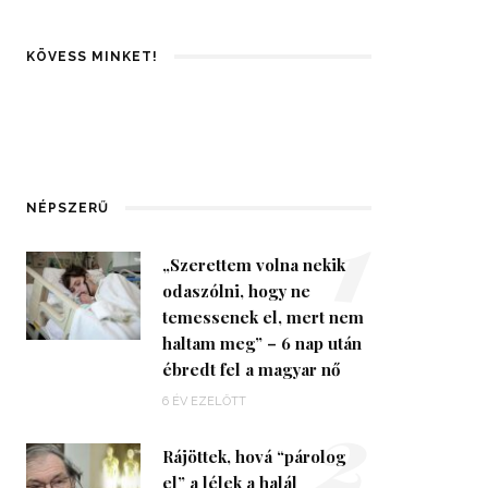
KÖVESS MINKET!
1
NÉPSZERŰ
„Szerettem volna nekik
odaszólni, hogy ne
temessenek el, mert nem
haltam meg” – 6 nap után
ébredt fel a magyar nő
2
6 ÉV EZELŐTT
Rájöttek, hová “párolog
el” a lélek a halál