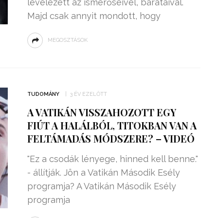
levelezett az ismerőseivel, barátaival.
Majd csak annyit mondott, hogy
MEGOSZTÁSOK
TUDOMÁNY
3 ÉV EZELŐTT
A VATIKÁN VISSZAHOZOTT EGY
FIÚT A HALÁLBÓL, TITOKBAN VAN A
FELTÁMADÁS MÓDSZERE? – VIDEÓ
"Ez a csodák lényege, hinned kell benne."
- állítják. Jön a Vatikán Második Esély
programja? A Vatikán Második Esély
programja