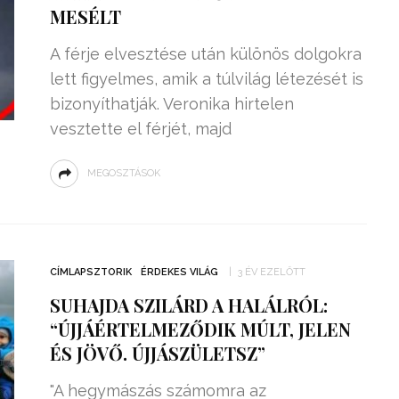
MESÉLT
A férje elvesztése után különös dolgokra
lett figyelmes, amik a túlvilág létezését is
bizonyíthatják. Veronika hirtelen
vesztette el férjét, majd
MEGOSZTÁSOK
CÍMLAPSZTORIK
ÉRDEKES VILÁG
3 ÉV EZELŐTT
SUHAJDA SZILÁRD A HALÁLRÓL:
“ÚJJÁÉRTELMEZŐDIK MÚLT, JELEN
ÉS JÖVŐ. ÚJJÁSZÜLETSZ”
"A hegymászás számomra az