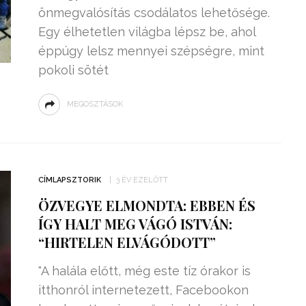
önmegvalósítás csodálatos lehetősége.
Egy élhetetlen világba lépsz be, ahol
éppúgy lelsz mennyei szépségre, mint
pokoli sötét
MEGOSZTÁSOK
CÍMLAPSZTORIK
3 ÉV EZELŐTT
ÖZVEGYE ELMONDTA: EBBEN ÉS
ÍGY HALT MEG VÁGÓ ISTVÁN:
“HIRTELEN ELVÁGÓDOTT”
"A halála előtt, még este tíz órakor is
itthonról internetezett, Facebookon