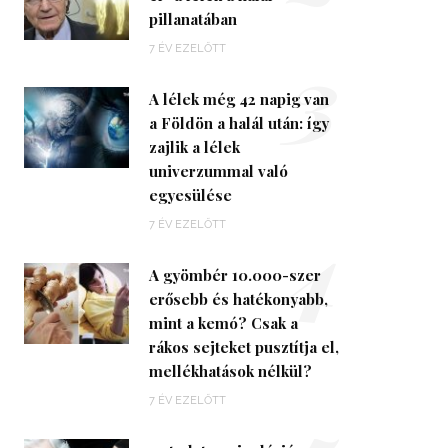
pillanatában
3
7 ÉV EZELŐTT
A lélek még 42 napig van
a Földön a halál után: így
zajlik a lélek
univerzummal való
egyesülése
4
7 ÉV EZELŐTT
A gyömbér 10.000-szer
erősebb és hatékonyabb,
mint a kemó? Csak a
rákos sejteket pusztítja el,
mellékhatások nélkül?
7 ÉV EZELŐTT