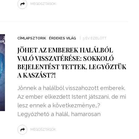
MEGOSZTÁSOK
CÍMLAPSZTORIK
ÉRDEKES VILÁG
3 ÉV EZELŐTT
JÖHET AZ EMBEREK HALÁLBÓL
VALÓ VISSZATÉRÉSE: SOKKOLÓ
BEJELENTÉST TETTEK, LEGYŐZTÜK
A KASZÁST?!
Jönnek a halálból visszahozott emberek.
Az ember elkezdett Istent játszani, de mi
lesz ennek a következménye…?
Legyőzhető a halál, hamarosan
MEGOSZTÁSOK