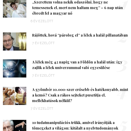
1
„Szerettem volna nekik odaszólni, hogy ne
temessenek el, mert nem haltam meg” – 6 nap után
ébredt fel a magyar nő
6 ÉV EZELŐTT
2
Rájöttek, hová “párolog el” a lélek a halál pillanatában
7 ÉV EZELŐTT
3
A lélek még 42 napig van a Földön a halál után: így
zajlik a lélek univerzummal való egyesülése
7 ÉV EZELŐTT
4
A gyömbér 10.000-szer erősebb és hatékonyabb, mint
a kemó? Csak a rákos sejteket pusztítja el,
mellékhatások nélkül?
7 ÉV EZELŐTT
5
10 tudatmanipulációs trükk, amivel irányítják a
tömegeket a világon: kitálalt a nyelvtudományok