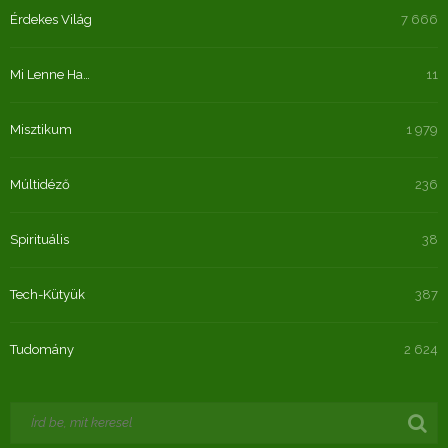
Érdekes Világ
7 666
Mi Lenne Ha…
11
Misztikum
1 979
Múltidéző
236
Spirituális
38
Tech-Kütyük
387
Tudomány
2 624