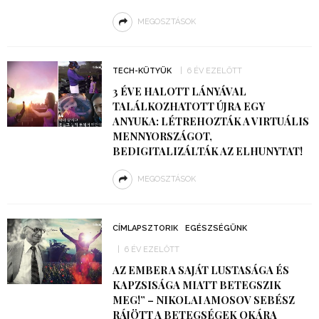
MEGOSZTÁSOK
TECH-KÜTYÜK
6 ÉV EZELŐTT
3 ÉVE HALOTT LÁNYÁVAL
TALÁLKOZHATOTT ÚJRA EGY
ANYUKA: LÉTREHOZTÁK A VIRTUÁLIS
MENNYORSZÁGOT,
BEDIGITALIZÁLTÁK AZ ELHUNYTAT!
MEGOSZTÁSOK
CÍMLAPSZTORIK
EGÉSZSÉGÜNK
6 ÉV EZELŐTT
AZ EMBER A SAJÁT LUSTASÁGA ÉS
KAPZSISÁGA MIATT BETEGSZIK
MEG!” – NIKOLAI AMOSOV SEBÉSZ
RÁJÖTT A BETEGSÉGEK OKÁRA