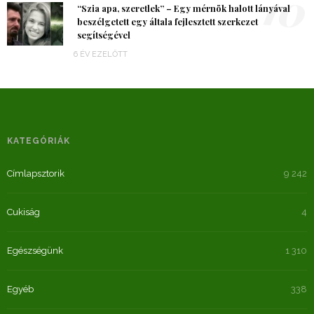
10
“Szia apa, szeretlek” – Egy mérnök halott lányával
beszélgetett egy általa fejlesztett szerkezet
segítségével
6 ÉV EZELŐTT
KATEGÓRIÁK
Címlapsztorik
9 242
Cukiság
4
Egészségünk
1 310
Egyéb
338