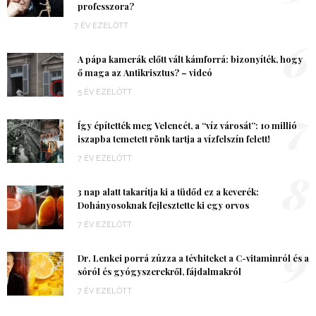
professzora?
7 ÉV EZELŐTT
6
A pápa kamerák előtt vált kámforrá: bizonyíték, hogy
ő maga az Antikrisztus? – videó
5 ÉV EZELŐTT
7
Így építették meg Velencét, a “víz városát”: 10 millió
iszapba temetett rönk tartja a vízfelszín felett!
7 ÉV EZELŐTT
8
3 nap alatt takarítja ki a tüdőd ez a keverék:
Dohányosoknak fejlesztette ki egy orvos
7 ÉV EZELŐTT
9
Dr. Lenkei porrá zúzza a tévhiteket a C-vitaminról és a
sóról és gyógyszerekről, fájdalmakról
7 ÉV EZELŐTT