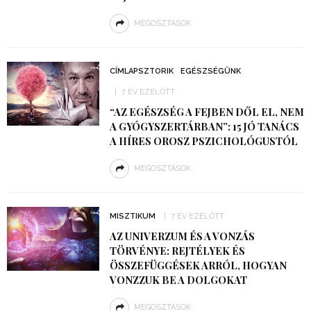
MEGOSZTÁSOK
CÍMLAPSZTORIK
EGÉSZSÉGÜNK
7 ÉV EZELŐTT
“AZ EGÉSZSÉG A FEJBEN DŐL EL, NEM
A GYÓGYSZERTÁRBAN”: 15 JÓ TANÁCS
A HÍRES OROSZ PSZICHOLÓGUSTÓL
MEGOSZTÁSOK
MISZTIKUM
7 ÉV EZELŐTT
AZ UNIVERZUM ÉS A VONZÁS
TÖRVÉNYE: REJTÉLYEK ÉS
ÖSSZEFÜGGÉSEK ARRÓL, HOGYAN
VONZZUK BE A DOLGOKAT
MEGOSZTÁSOK