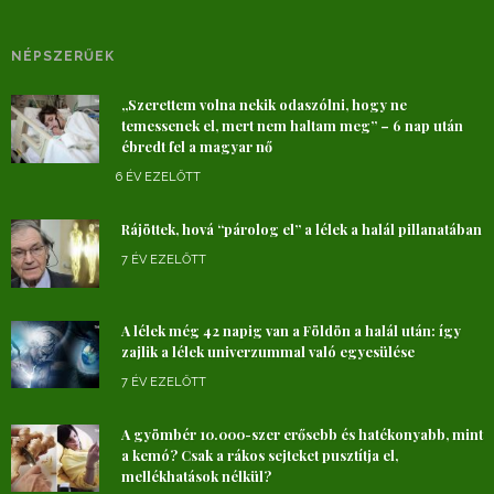
NÉPSZERŰEK
„Szerettem volna nekik odaszólni, hogy ne
temessenek el, mert nem haltam meg” – 6 nap után
ébredt fel a magyar nő
6 ÉV EZELŐTT
Rájöttek, hová “párolog el” a lélek a halál pillanatában
7 ÉV EZELŐTT
A lélek még 42 napig van a Földön a halál után: így
zajlik a lélek univerzummal való egyesülése
7 ÉV EZELŐTT
A gyömbér 10.000-szer erősebb és hatékonyabb, mint
a kemó? Csak a rákos sejteket pusztítja el,
mellékhatások nélkül?