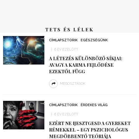
TETS ÉS LÉLEK
CÍMLAPSZTORIK
EGÉSZSÉGÜNK
6 ÉV EZELŐTT
A LÉTEZÉS KÜLÖNBÖZŐ SÍKJAI:
AVAGY A KARMA FEJLŐDÉSE
EZEKTŐL FÜGG
MEGOSZTÁSOK
CÍMLAPSZTORIK
ÉRDEKES VILÁG
6 ÉV EZELŐTT
EZÉRT NE IJESZTGESD A GYEREKET
RÉMEKKEL – EGY PSZICHOLÓGUS
MEGDÖBBENTŐ TEÓRIÁJA