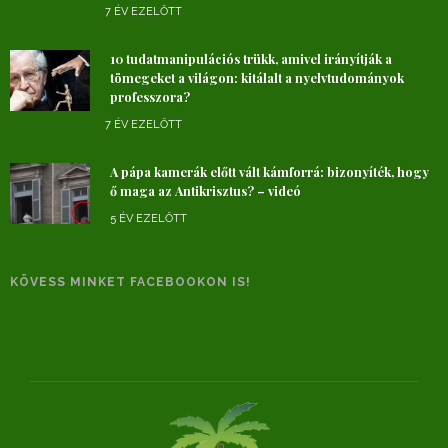
7 ÉV EZELŐTT
10 tudatmanipulációs trükk, amivel irányítják a
tömegeket a világon: kitálalt a nyelvtudományok
professzora?
7 ÉV EZELŐTT
A pápa kamerák előtt vált kámforrá: bizonyíték, hogy
ő maga az Antikrisztus? – videó
5 ÉV EZELŐTT
KÖVESS MINKET FACEBOOKON IS!