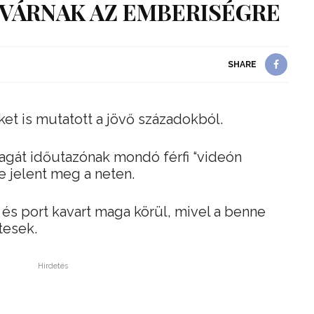
VÁRNAK AZ EMBERISÉGRE
SHARE
et is mutatott a jövő századokból.
 magát időutazónak mondó férfi “videón
e jelent meg a neten.
t és port kavart maga körül, mivel a benne
tesek.
Hirdetés