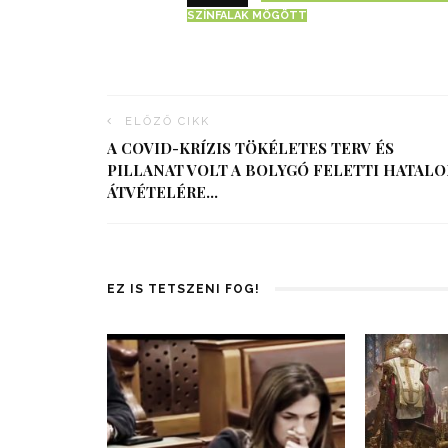
SZÍNFALAK MÖGÖTT
ELŐZŐ CIKK
A COVID-KRÍZIS TÖKÉLETES TERV ÉS
PILLANAT VOLT A BOLYGÓ FELETTI HATAL
ÁTVÉTELÉRE…
EZ IS TETSZENI FOG!