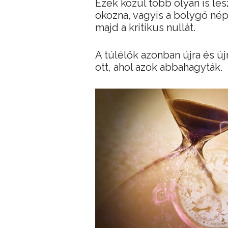
Ezek közül több olyan is les
okozna, vagyis a bolygó nép
majd a kritikus nullát.
A túlélők azonban újra és újr
ott, ahol azok abbahagyták.