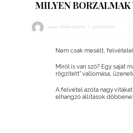
MILYEN BORZALMAK 
szerző:
TITKOK SZIGETE
5 ÉV EZELŐTT
Nem csak mesélt, felvételek
Miről is van szó? Egy saját
rögzített” vallomása, üzenet
A felvétel azóta nagy vitáka
elhangzó állítások döbbene