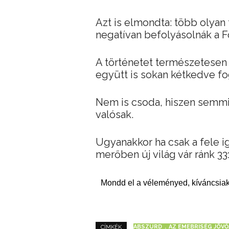
Azt is elmondta: több olyan 
negatívan befolyásolnák a F
A történetet természetesen 
együtt is sokan kétkedve fo
Nem is csoda, hiszen semmi 
valósak.
Ugyanakkor ha csak a fele i
merőben új világ vár ránk 33
Mondd el a véleményed, kíváncsiak
ABSZURD
AZ EMEBRISÉG JÖVŐ
CÍMKÉK