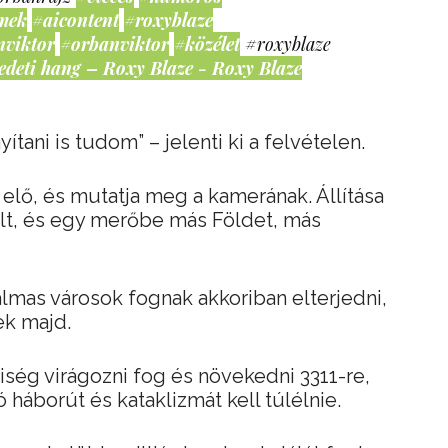
mek
#aicontent
#roxyblaze
nviktor
#orbanviktor
#közélet
#roxyblaze
edeti hang – Roxy Blaze - Roxy Blaze
tani is tudom” – jelenti ki a felvételen.
 elő, és mutatja meg a kamerának. Állítása
ült, és egy merőbe más Földet, más
lmas városok fognak akkoriban elterjedni,
ek majd.
ség virágozni fog és növekedni 3311-re,
háborút és kataklizmát kell túlélnie.