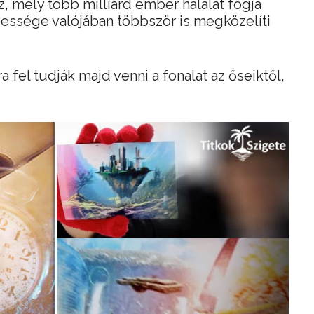
z, mely több milliárd ember halálát fogja
essége valójában többször is megközelíti
a fel tudják majd venni a fonalat az őseiktől,