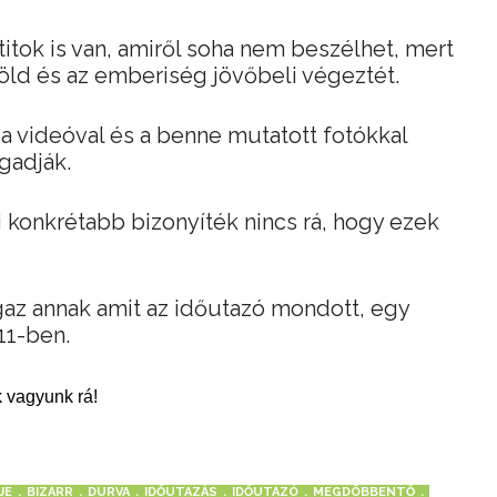
titok is van, amiről soha nem beszélhet, mert
öld és az emberiség jövőbeli végeztét.
a videóval és a benne mutatott fotókkal
gadják.
konkrétabb bizonyíték nincs rá, hogy ezek
gaz annak amit az időutazó mondott, egy
11-ben.
 vagyunk rá!
JE
BIZARR
DURVA
IDŐUTAZÁS
IDŐUTAZÓ
MEGDÖBBENTŐ