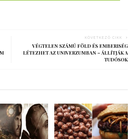
KÖVETKEZŐ CIKK
VÉGTELEN SZÁMÚ FÖLD ÉS EMBERISÉG
OM
LÉTEZHET AZ UNIVERZUMBAN – ÁLLÍTJÁK A
TUDÓSOK