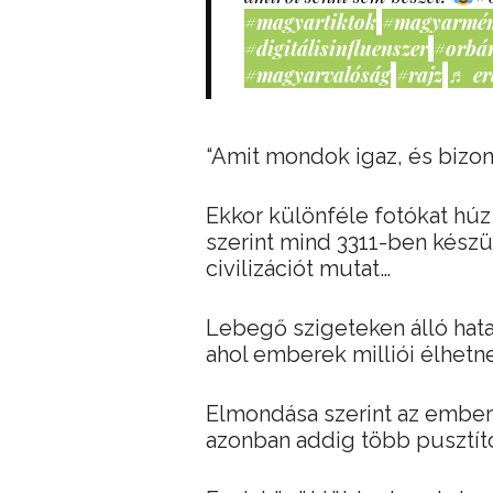
#magyartiktok
#magyarmé
#digitálisinfluenszer
#orbá
#magyarvalóság
#rajz
♬ er
“Amit mondok igaz, és bizonyí
Ekkor különféle fotókat húz
szerint mind 3311-ben kész
civilizációt mutat…
Lebegő szigeteken álló hata
ahol emberek milliói élhetn
Elmondása szerint az emberi
azonban addig több pusztító 