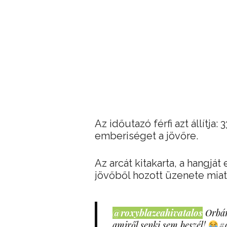
Az időutazó férfi azt állítja
emberiséget a jövőre.
Az arcát kitakarta, a hangját
jövőből hozott üzenete miat
@roxyblazeahivatalos
Orbán
amiről senki sem beszél!
#