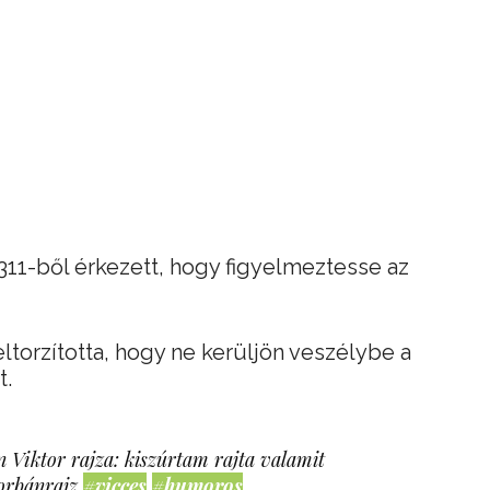
: 3311-ből érkezett, hogy figyelmeztesse az
 eltorzította, hogy ne kerüljön veszélybe a
t.
 Viktor rajza: kiszúrtam rajta valamit
orbánrajz
#vicces
#humoros