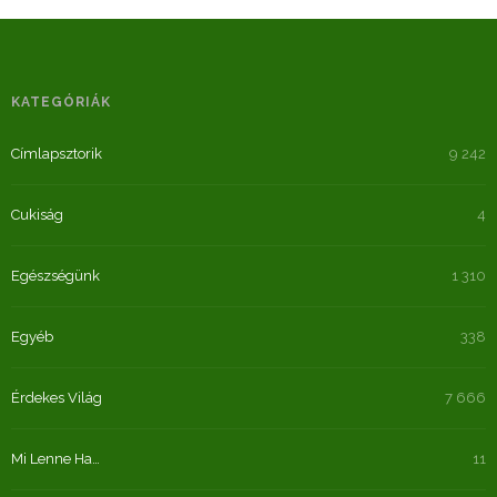
KATEGÓRIÁK
Címlapsztorik
9 242
Cukiság
4
Egészségünk
1 310
Egyéb
338
Érdekes Világ
7 666
Mi Lenne Ha…
11