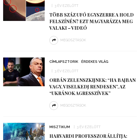
3 ÉV EZELŐTT
TÖBB SZÁZ UFÓ EGYSZERRE A HOLD
FELSZÍNÉN? EZT MAGYARÁZZA MEG
VALAKI – VIDEÓ
MEGOSZTÁSOK
CÍMLAPSZTORIK
ÉRDEKES VILÁG
3 ÉV EZELŐTT
ORBÁN ZELENSZKIJNEK: “HA BAJBAN
VAGY, VISELKEDJ RENDESEN”, AZ
“UKRÁNOK AGRESSZÍVEK”
MEGOSZTÁSOK
MISZTIKUM
3 ÉV EZELŐTT
HARVARDI PROFESSZOR ÁLLÍTJA: