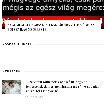
AZ AI-VILÁGVÉGE ÁRNYÉKA, CSAK PÁR ÓRA VOLT, MÉGIS AZ
EGÉSZ VILÁG MEGÉREZTE…
KÖVESS MINKET!
NÉPSZERŰ
1
„Szerettem volna nekik odaszólni, hogy ne
temessenek el, mert nem haltam meg” – 6 nap után
ébredt fel a magyar nő
6 ÉV EZELŐTT