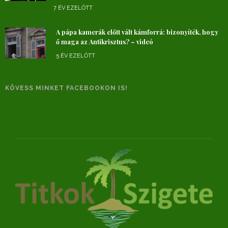
7 ÉV EZELŐTT
A pápa kamerák előtt vált kámforrá: bizonyíték, hogy
ő maga az Antikrisztus? – videó
5 ÉV EZELŐTT
KÖVESS MINKET FACEBOOKON IS!