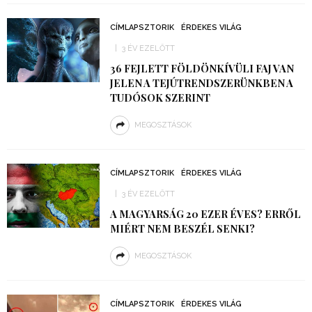
CÍMLAPSZTORIK
ÉRDEKES VILÁG
3 ÉV EZELŐTT
36 FEJLETT FÖLDÖNKÍVÜLI FAJ VAN
JELEN A TEJÚTRENDSZERÜNKBEN A
TUDÓSOK SZERINT
MEGOSZTÁSOK
CÍMLAPSZTORIK
ÉRDEKES VILÁG
3 ÉV EZELŐTT
A MAGYARSÁG 20 EZER ÉVES? ERRŐL
MIÉRT NEM BESZÉL SENKI?
MEGOSZTÁSOK
CÍMLAPSZTORIK
ÉRDEKES VILÁG