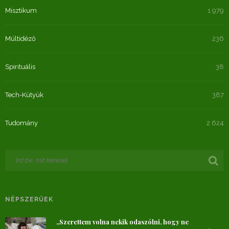
Misztikum
1 979
Múltidéző
236
Spirituális
38
Tech-Kütyük
387
Tudomány
2 624
NÉPSZERŰEK
„Szerettem volna nekik odaszólni, hogy ne