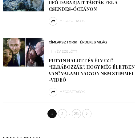
UFÓ DARABJAIT TÁRTÁK FEL A
CSENDES-ÓCEÁNON
MEGOSZTÁSOK
CÍMLAPSZTORIK
ÉRDEKES VILÁG
3 ÉV EZELŐTT
PUTYIN HALOTT ÉS ÉLVEZI?
“ELBÁBOZZÁK”, HOGY MÉG ÉLETBEN
VAN? VALAMI NAGYON NEM STIMMEL
-VIDEÓ
MEGOSZTÁSOK
…
1
2
28