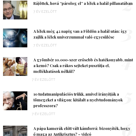
2
Rájöttek, hová “párolog el” a lélek a halál pillanatában
7 ÉV EZELŐTT
3
A lélek még 42 napig van a Földön a halál után: így
zajlik a lélek univerzummal való egyesülése
7 ÉV EZELŐTT
4
A gyömbér 10.000-szer erősebb és hatékonyabb, mint
a kemó? Csak a rákos sejteket pusztítja el,
mellékhatások nélkül?
7 ÉV EZELŐTT
5
10 tudatmanipulációs trükk, amivel irányítják a
tömegeket a világon: kitálalt a nyelvtudományok
professzora?
7 ÉV EZELŐTT
6
A pápa kamerák előtt vált kámforrá: bizonyíték, hogy
ő maga az Antikrisztus? – videó