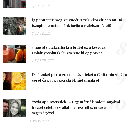
5 ÉV EZELŐTT
7
Így építették meg Velencét, a “víz városát”: 10 millió
iszapba temetett rönk tartja a vízfelszín felett!
7 ÉV EZELŐTT
8
3 nap alatt takarítja ki a tüdőd ez a keverék:
Dohányosoknak fejlesztette ki egy orvos
7 ÉV EZELŐTT
9
Dr. Lenkei porrá zúzza a tévhiteket a C-vitaminról és a
sóról és gyógyszerekről, fájdalmakról
7 ÉV EZELŐTT
10
“Szia apa, szeretlek” – Egy mérnök halott lányával
beszélgetett egy általa fejlesztett szerkezet
segítségével
6 ÉV EZELŐTT