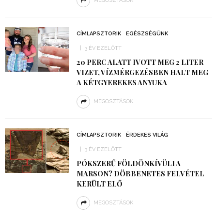
MEGOSZTÁSOK
CÍMLAPSZTORIK
EGÉSZSÉGÜNK
3 ÉV EZELŐTT
20 PERC ALATT IVOTT MEG 2 LITER
VIZET, VÍZMÉRGEZÉSBEN HALT MEG
A KÉTGYEREKES ANYUKA
MEGOSZTÁSOK
CÍMLAPSZTORIK
ÉRDEKES VILÁG
3 ÉV EZELŐTT
PÓKSZERŰ FÖLDÖNKÍVÜLI A
MARSON? DÖBBENETES FELVÉTEL
KERÜLT ELŐ
MEGOSZTÁSOK