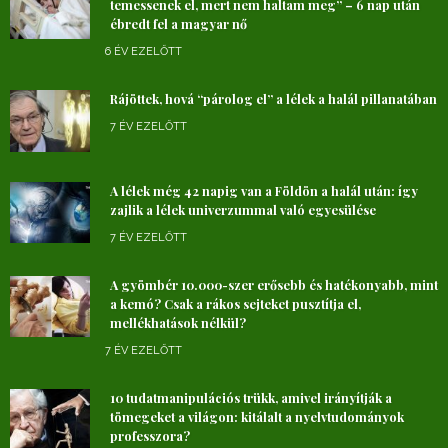
temessenek el, mert nem haltam meg” – 6 nap után
ébredt fel a magyar nő
6 ÉV EZELŐTT
Rájöttek, hová “párolog el” a lélek a halál pillanatában
7 ÉV EZELŐTT
A lélek még 42 napig van a Földön a halál után: így
zajlik a lélek univerzummal való egyesülése
7 ÉV EZELŐTT
A gyömbér 10.000-szer erősebb és hatékonyabb, mint
a kemó? Csak a rákos sejteket pusztítja el,
mellékhatások nélkül?
7 ÉV EZELŐTT
10 tudatmanipulációs trükk, amivel irányítják a
tömegeket a világon: kitálalt a nyelvtudományok
professzora?