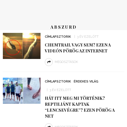
ABSZURD
CÍMLAPSZTORIK
3 ÉV EZELŐTT
CHEMTRAIL VAGY SEM? EZEN A
VIDEÓN PÖRÖG AZ INTERNET
MEGOSZTÁSOK
CÍMLAPSZTORIK
ÉRDEKES VILÁG
3 ÉV EZELŐTT
HÁT ITT MEG MI TÖRTÉNIK?
REPTILIÁNT KAPTAK
“LENCSEVÉGRE”? EZEN PÖRÖG A
NET