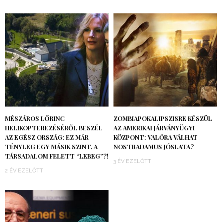
MÉSZÁROS LŐRINC
ZOMBIAPOKALIPSZISRE KÉSZÜL
HELIKOPTEREZÉSÉRŐL BESZÉL
AZ AMERIKAI JÁRVÁNYÜGYI
AZ EGÉSZ ORSZÁG: EZ MÁR
KÖZPONT: VALÓRA VÁLHAT
TÉNYLEG EGY MÁSIK SZINT, A
NOSTRADAMUS JÓSLATA?
TÁRSADALOM FELETT “LEBEG”?!
3 ÉV EZELŐTT
2 ÉV EZELŐTT