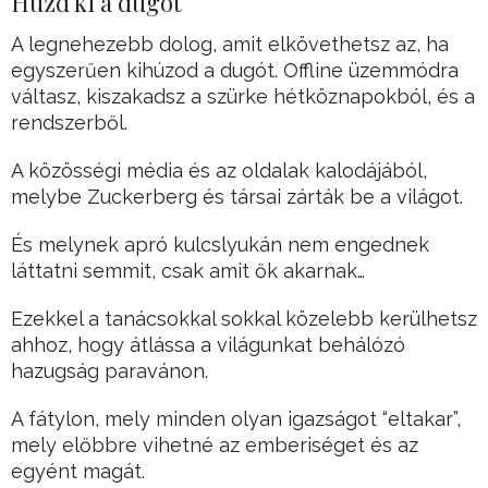
Húzd ki a dugót
A legnehezebb dolog, amit elkövethetsz az, ha
egyszerűen kihúzod a dugót. Offline üzemmódra
váltasz, kiszakadsz a szürke hétköznapokból, és a
rendszerből.
A közösségi média és az oldalak kalodájából,
melybe Zuckerberg és társai zárták be a világot.
És melynek apró kulcslyukán nem engednek
láttatni semmit, csak amit ők akarnak…
Ezekkel a tanácsokkal sokkal közelebb kerülhetsz
ahhoz, hogy átlássa a világunkat behálózó
hazugság paravánon.
A fátylon, mely minden olyan igazságot “eltakar”,
mely előbbre vihetné az emberiséget és az
egyént magát.