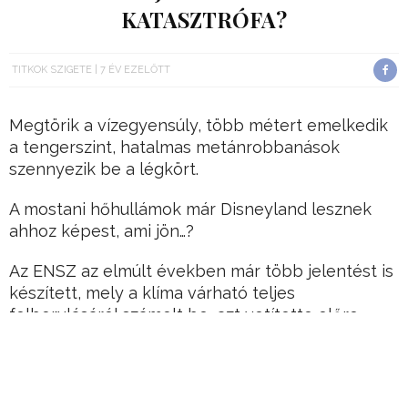
KATASZTRÓFA?
TITKOK SZIGETE
7 ÉV EZELŐTT
Megtörik a vízegyensúly, több métert emelkedik
a tengerszint, hatalmas metánrobbanások
szennyezik be a légkört.
A mostani hőhullámok már Disneyland lesznek
ahhoz képest, ami jön…?
Az ENSZ az elmúlt években már több jelentést is
készített, mely a klíma várható teljes
felborulásáról számolt be, azt vetítette előre.
Hirdetés