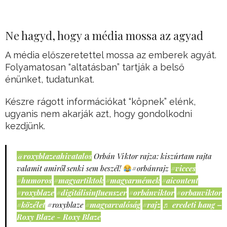
Ne hagyd, hogy a média mossa az agyad
A média előszeretettel mossa az emberek agyát.
Folyamatosan “altatásban” tartják a belső
énünket, tudatunkat.
Készre rágott információkat “köpnek” elénk,
ugyanis nem akarják azt, hogy gondolkodni
kezdjünk.
@roxyblazeahivatalos
Orbán Viktor rajza: kiszúrtam rajta
valamit amiről senki sem beszél!
#orbánrajz
#vicces
#humoros
#magyartiktok
#magyarmémek
#aicontent
#roxyblaze
#digitálisinfluenszer
#orbánviktor
#orbanviktor
#közélet
#roxyblaze
#magyarvalóság
#rajz
♬ eredeti hang –
Roxy Blaze - Roxy Blaze