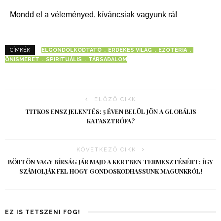
Mondd el a véleményed, kíváncsiak vagyunk rá!
ELGONDOLKODTATÓ
ÉRDEKES VILÁG
EZOTÉRIA
CÍMKÉK
ÖNISMERET
SPIRITUÁLIS
TÁRSADALOM
ELŐZŐ CIKK
TITKOS ENSZ JELENTÉS: 5 ÉVEN BELÜL JÖN A GLOBÁLIS
KATASZTRÓFA?
KÖVETKEZŐ CIKK
BÖRTÖN VAGY BÍRSÁG JÁR MAJD A KERTBEN TERMESZTÉSÉRT: ÍGY
SZÁMOLJÁK FEL HOGY GONDOSKODHASSUNK MAGUNKRÓL!
EZ IS TETSZENI FOG!