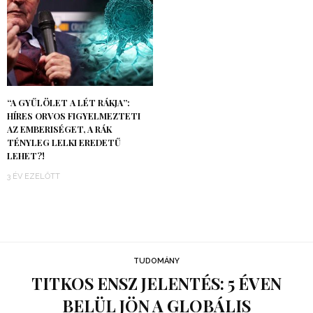
“A GYŰLÖLET A LÉT RÁKJA”:
HÍRES ORVOS FIGYELMEZTETI
AZ EMBERISÉGET, A RÁK
TÉNYLEG LELKI EREDETŰ
LEHET?!
3 ÉV EZELŐTT
TUDOMÁNY
TITKOS ENSZ JELENTÉS: 5 ÉVEN
BELÜL JÖN A GLOBÁLIS