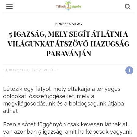
ÉRDEKES VILÁG
5 IGAZSÁG, MELY SEGÍT ÁTLÁTNI A
VILÁGUNKAT ÁTSZÖVŐ HAZUGSÁG
PARAVÁNJÁN
TITKOK SZIGETE
7 ÉV EZELŐTT
Létezik egy fátyol, mely eltakarja a lényeges
dolgokat, összefüggéseket, mely a
megvilágosodásunk és a boldogságunk útjába
állhat.
Ezen a sötét függönyön csak kevesen látnak át.
van azonban 5 igazság, amit ha képesek vagyunk