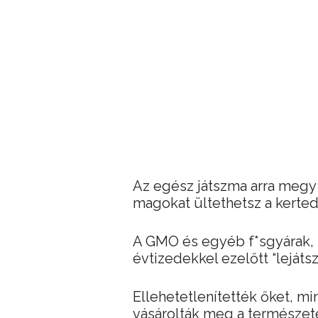
Az egész játszma arra meg
magokat ültethetsz a kerte
A GMO és egyéb f*sgyárak, m
évtizedekkel ezelőtt “lejáts
Ellehetetlenítették őket, m
vásárolták meg a természete