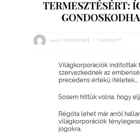
TERMESZTÉSÉRT: Í
GONDOSKODHA
szerző:
TITKOK SZIGETE
7 ÉV EZELŐTT
Világkorporációk indítottak 
szervezkednek az emberiség
precedens értékű ítéletek…
Sosem hittük volna, hogy elj
Régóta lehet már arról halla
világkorporációk ténylegese
jogokra.