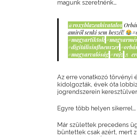
magunk szeretnénk…
@roxyblazeahivatalos
Orbán
amiről senki sem beszél!
#
#magyartiktok
#magyarmé
#digitálisinfluenszer
#orbá
#magyarvalóság
#rajz
♬ er
Az erre vonatkozó törvényi 
kidolgozták, évek óta lobbi
jogrendszerein keresztülver
Egyre több helyen sikerrel…
Már születtek precedens ügy
büntettek csak azért, mert