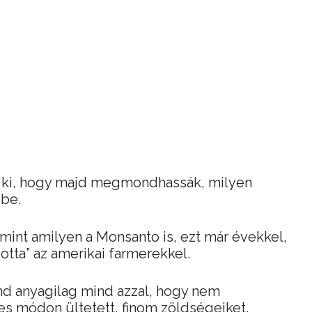
y ki, hogy majd megmondhassák, milyen
dbe.
int amilyen a Monsanto is, ezt már évekkel,
zotta” az amerikai farmerekkel.
ind anyagilag mind azzal, hogy nem
s módon ültetett, finom zöldségeiket.