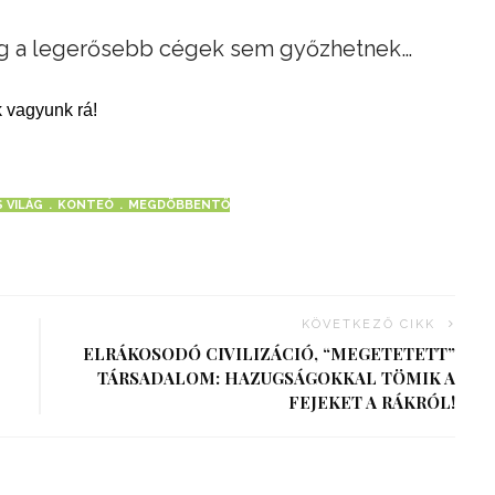
ég a legerősebb cégek sem győzhetnek…
 vagyunk rá!
 VILÁG
KONTEÓ
MEGDÖBBENTŐ
KÖVETKEZŐ CIKK
ELRÁKOSODÓ CIVILIZÁCIÓ, “MEGETETETT”
TÁRSADALOM: HAZUGSÁGOKKAL TÖMIK A
FEJEKET A RÁKRÓL!