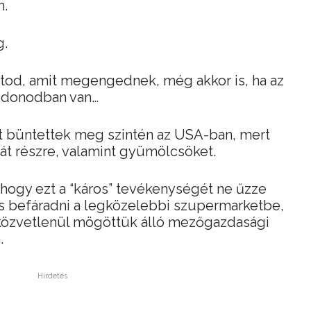
n.
g.
atod, amit megengednek, még akkor is, ha az
lajdonodban van…
it büntettek meg szintén az USA-ban, mert
át részre, valamint gyümölcsöket.
, hogy ezt a “káros” tevékenységét ne űzze
es befáradni a legközelebbi szupermarketbe,
a közvetlenül mögöttük álló mezőgazdasági
.
Hirdetés