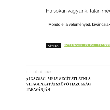
Ha sokan vagyunk, talán m
Mondd el a véleményed, kíváncsiak
BOTRÁNYOS
DURVA
ÉRDEKES
CÍMKÉK
ELŐZŐ CIKK
5 IGAZSÁG, MELY SEGÍT ÁTLÁTNI A
VILÁGUNKAT ÁTSZÖVŐ HAZUGSÁG
PARAVÁNJÁN