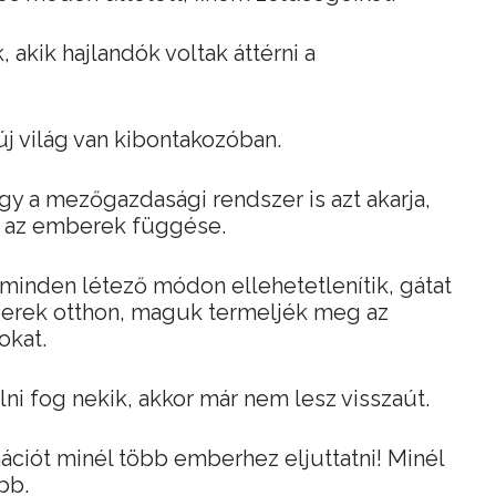
 akik hajlandók voltak áttérni a
j világ van kibontakozóban.
így a mezőgazdasági rendszer is azt akarja,
 az emberek függése.
 minden létező módon ellehetetlenítik, gátat
erek otthon, maguk termeljék meg az
okat.
ni fog nekik, akkor már nem lesz visszaút.
ációt minél több emberhez eljuttatni! Minél
bb.