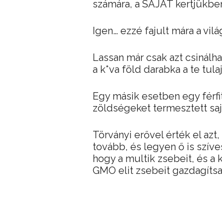
számára, a SAJÁT kertjükbe
Igen… ezzé fajult mára a vilá
Lassan már csak azt csinálh
a k*va föld darabka a te tu
Egy másik esetben egy férf
zöldségeket termesztett saj
Törványi erővel érték el azt
tovább, és legyen ő is szív
hogy a multik zsebeit, és 
GMO elit zsebeit gazdagítsa