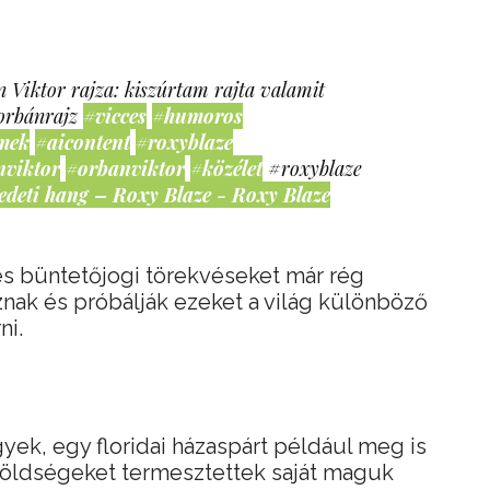
 Viktor rajza: kiszúrtam rajta valamit
orbánrajz
#vicces
#humoros
mek
#aicontent
#roxyblaze
nviktor
#orbanviktor
#közélet
#roxyblaze
edeti hang – Roxy Blaze - Roxy Blaze
és büntetőjogi törekvéseket már rég
znak és próbálják ezeket a világ különböző
ni.
ek, egy floridai házaspárt például meg is
 zöldségeket termesztettek saját maguk