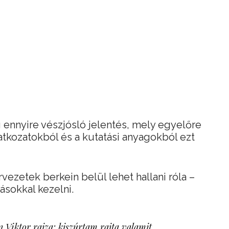
ennyire vészjósló jelentés, mely egyelőre
latkozatokból és a kutatási anyagokból ezt
ezetek berkein belül lehet hallani róla –
ásokkal kezelni.
 Viktor rajza: kiszúrtam rajta valamit