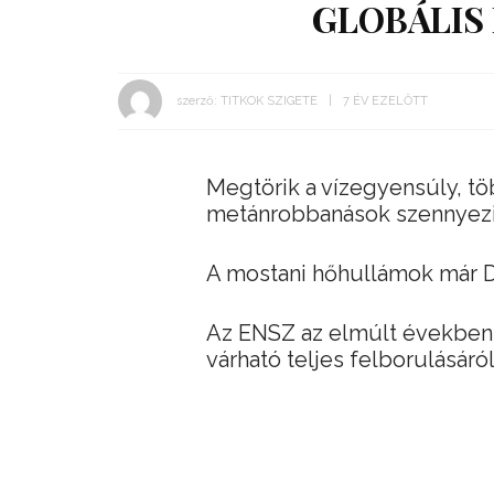
GLOBÁLIS
szerző:
TITKOK SZIGETE
7 ÉV EZELŐTT
Megtörik a vízegyensúly, tö
metánrobbanások szennyezik
A mostani hőhullámok már D
Az ENSZ az elmúlt években m
várható teljes felborulásáról