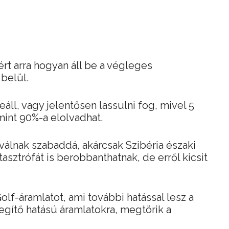
ért arra hogyan áll be a végleges
 belül.
áll, vagy jelentősen lassulni fog, mivel 5
mint 90%-a elolvadhat.
 válnak szabaddá, akárcsak Szibéria északi
asztrófát is berobbanthatnak, de erről kicsit
Golf-áramlatot, ami további hatással lesz a
egítő hatású áramlatokra, megtörik a