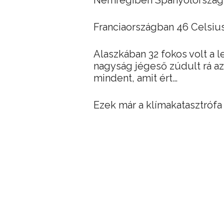
Nemrégiben Spanyolországb
Franciaországban 46 Celsius
Alaszkában 32 fokos volt 
nagyság jégeső zúdult rá az 
mindent, amit ért…
Ezek már a klímakatasztrófa