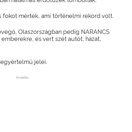
an hatalmas erdőtüzek tomboltak.
 fokot mértek, ami történelmi rekord volt.
a levegő, Olaszországban pedig NARANCS
emberekre, és vert szét autót, házat,
 egyértelmű jelei.
Hirdetés