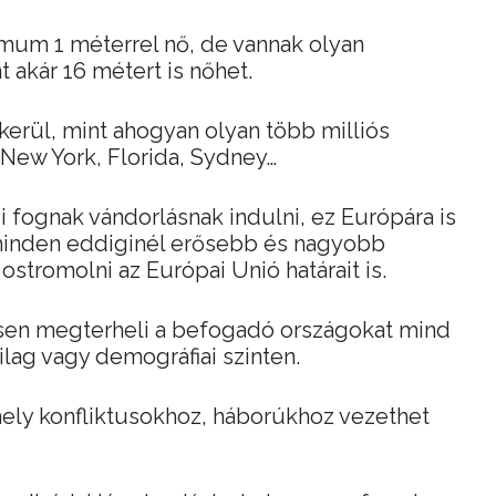
imum 1 méterrel nő, de vannak olyan
t akár 16 métert is nőhet.
 kerül, mint ahogyan olyan több milliós
 New York, Florida, Sydney…
 fognak vándorlásnak indulni, ez Európára is
 minden eddiginél erősebb és nagyobb
stromolni az Európai Unió határait is.
ősen megterheli a befogadó országokat mind
ilag vagy demográfiai szinten.
 mely konfliktusokhoz, háborúkhoz vezethet