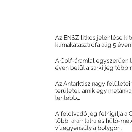
Az ENSZ titkos jelentése kit
klímakatasztrófa alig 5 éven
A Golf-áramlat egyszerűen le
éven belül a sarki jég több 
Az Antarktisz nagy felületei
területei, amik egy metánkat
lentebb…
A felolvadó jég felhígítja a 
többi áramlatra és hűtő-mel
vízegyensúly a bolygón.