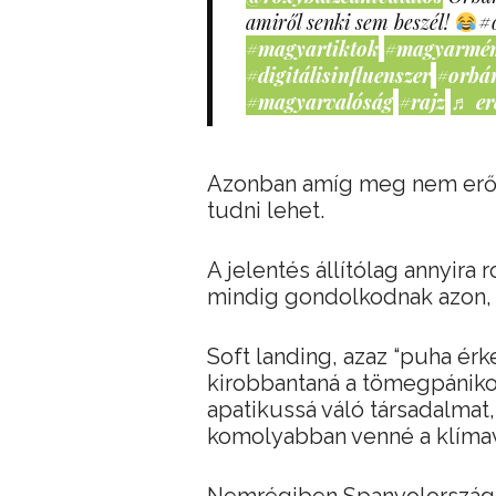
amiről senki sem beszél!
#
#magyartiktok
#magyarmé
#digitálisinfluenszer
#orbá
#magyarvalóság
#rajz
♬ er
Azonban amíg meg nem erősíti
tudni lehet.
A jelentés állítólag annyira 
mindig gondolkodnak azon, 
Soft landing, azaz “puha érk
kirobbantaná a tömegpánikot,
apatikussá váló társadalmat
komolyabban venné a klímav