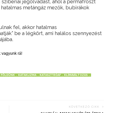
 szibériai jégolvadást, ahol a permafroszt
att hatalmas metángáz mezők, bubirákok
lnak fel, akkor hatalmas
tják” be a légkört, ami halálos szennyezést
ájába.
 vagyunk rá!
FÖLDÜNK
KATAKLIZMA
KATASZTRÓAF
KLÍMAVÁLTOZÁS
KÖVETKEZŐ CIKK