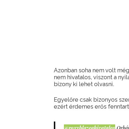
Azonban soha nem volt még 
nem hivatalos, viszont a nyi
bizony ki lehet olvasni.
Egyelőre csak bizonyos szerv
ezért érdemes erős fenntart
@roxyblazeahivatalos
Orbán