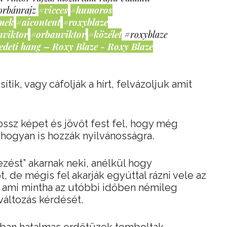
orbánrajz
#vicces
#humoros
mek
#aicontent
#roxyblaze
nviktor
#orbanviktor
#közélet
#roxyblaze
edeti hang – Roxy Blaze - Roxy Blaze
k, vagy cáfolják a hírt, felvázoljuk amit
rossz képet és jövőt fest fel, hogy még
hogyan is hozzák nyilvánosságra.
ezést” akarnak neki, anélkül hogy
 de mégis fel akarják egyúttal rázni vele az
, ami mintha az utóbbi időben némileg
áltozás kérdését.