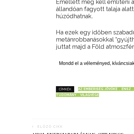
Emellett meg kell említeni a
állandóan fagyott talaja al
húzódhatnak.
Ha ezek egy időben szabadu
metánrobbanásokkal “gyújtha
juttat majd a Föld atmoszfér
Mondd el a véleményed, kíváncsiak
AZ EMBERISÉG JÖVŐKE
ENSZ
CÍMKÉK
TUDOMÁNY
VILÁGVÉGE
ELŐZŐ CIKK