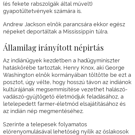
(és fekete rabszolgák által művelt)
gyapotültetvények számára is.
Andrew Jackson elnök parancsára ekkor egész
népeket deportáltak a Mississippin túlra.
Államilag irányított népirtás
Az indiánügyek kezdetben a hadügyminiszter
hatáskörébe tartoztak. Henry Knox, aki George
Washington elnök kormányában töltötte be ezt a
posztot, úgy vélte, hogy hosszú távon az indiánok
kultúrájának megsemmisítése vezethet halászó-
vadászó-gyűjtögető életmódjuk feladásához, a
letelepedett farmer-életmód elsajátításához és
az indián nép megmentéséhez.
Szerinte a telepesek folyamatos
előrenyomulásával lehetőség nyílik az őslakosok