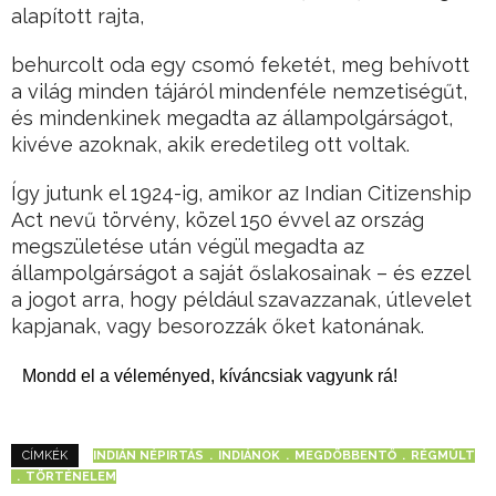
alapított rajta,
behurcolt oda egy csomó feketét, meg behívott
a világ minden tájáról mindenféle nemzetiségűt,
és mindenkinek megadta az állampolgárságot,
kivéve azoknak, akik eredetileg ott voltak.
Így jutunk el 1924-ig, amikor az Indian Citizenship
Act nevű törvény, közel 150 évvel az ország
megszületése után végül megadta az
állampolgárságot a saját őslakosainak – és ezzel
a jogot arra, hogy például szavazzanak, útlevelet
kapjanak, vagy besorozzák őket katonának.
Mondd el a véleményed, kíváncsiak vagyunk rá!
INDIÁN NÉPIRTÁS
INDIÁNOK
MEGDÖBBENTŐ
RÉGMÚLT
CÍMKÉK
TÖRTÉNELEM