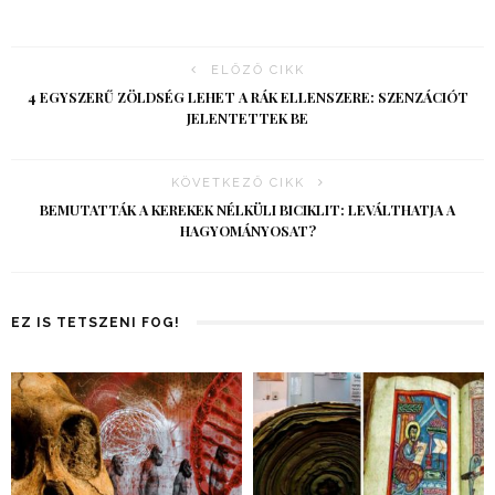
ELŐZŐ CIKK
4 EGYSZERŰ ZÖLDSÉG LEHET A RÁK ELLENSZERE: SZENZÁCIÓT
JELENTETTEK BE
KÖVETKEZŐ CIKK
BEMUTATTÁK A KEREKEK NÉLKÜLI BICIKLIT: LEVÁLTHATJA A
HAGYOMÁNYOSAT?
EZ IS TETSZENI FOG!