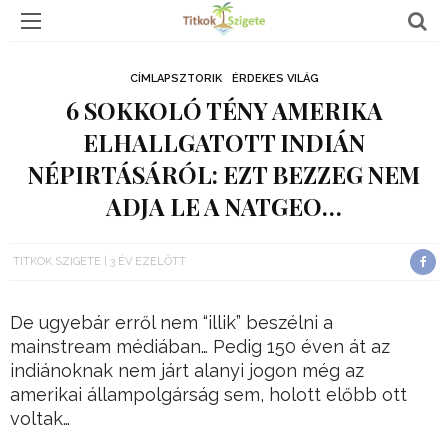
CÍMLAPSZTORIK
ÉRDEKES VILÁG
6 SOKKOLÓ TÉNY AMERIKA
ELHALLGATOTT INDIÁN
NÉPIRTÁSÁRÓL: EZT BEZZEG NEM
ADJA LE A NATGEO…
TITKOK SZIGETE
3 ÉV EZELŐTT
De ugyebár erről nem “illik” beszélni a
mainstream médiában… Pedig 150 éven át az
indiánoknak nem járt alanyi jogon még az
amerikai állampolgárság sem, holott előbb ott
voltak…