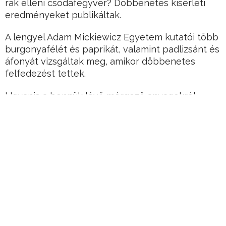
rák elleni csodafegyver? Döbbenetes kísérleti
eredményeket publikáltak.
A lengyel Adam Mickiewicz Egyetem kutatói több
burgonyafélét és paprikát, valamint padlizsánt és
áfonyát vizsgáltak meg, amikor döbbenetes
felfedezést tettek.
Ugyanis a bennük lévő mérgező anyagokról
kiderült, hogy bizonyos dózisban valószínűleg
gyógyszerként is lehetne őket alkalmazni.
Hirdetés