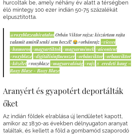
hurcoltak be, amely néhány év alatt a térségben
élő mintegy 100 ezer indián 50-75 százalékát
elpusztította.
@roxyblazeahivatalos
Orbán Viktor rajza: kiszúrtam rajta
valamit amiről senki sem beszél!
#orbánrajz
#vicces
#humoros
#magyartiktok
#magyarmémek
#aicontent
#roxyblaze
#digitálisinfluenszer
#orbánviktor
#orbanviktor
#közélet
#roxyblaze
#magyarvalóság
#rajz
♬ eredeti hang –
Roxy Blaze - Roxy Blaze
Aranyért és gyapotért deportálták
őket
Az indián földek elrablása új lendületet kapott,
amikor az 1830-as években délnyugaton aranyat
találtak, és kellett a föld a gombamód szaporodó