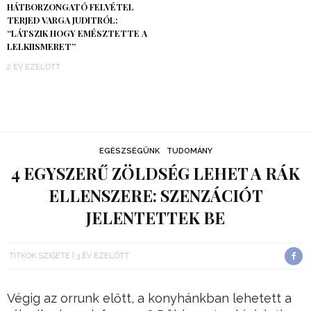
HÁTBORZONGATÓ FELVÉTEL
TERJED VARGA JUDITRÓL:
“LÁTSZIK HOGY EMÉSZTETTE A
LELKIISMERET”
2 ÉV EZELŐTT
EGÉSZSÉGÜNK
TUDOMÁNY
4 EGYSZERŰ ZÖLDSÉG LEHET A RÁK
ELLENSZERE: SZENZÁCIÓT
JELENTETTEK BE
TITKOK SZIGETE
3 ÉV EZELŐTT
Végig az orrunk előtt, a konyhánkban lehetett a