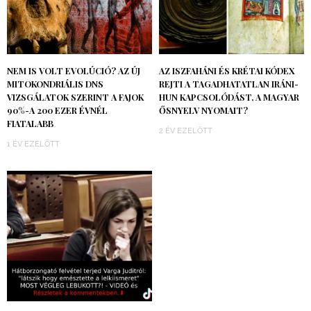
NEM IS VOLT EVOLÚCIÓ? AZ ÚJ
AZ ISZFAHÁNI ÉS KRÉTAI KÓDEX
MITOKONDRIÁLIS DNS
REJTI A TAGADHATATLAN IRÁNI-
VIZSGÁLATOK SZERINT A FAJOK
HUN KAPCSOLÓDÁST, A MAGYAR
90%-A 200 EZER ÉVNÉL
ŐSNYELV NYOMAIT?
FIATALABB
2 ÉV EZELŐTT
1 ÉV EZELŐTT