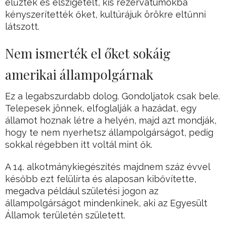
elűzték és elszigetelt, kis rezervátumokba
kényszerítették őket, kultúrájuk örökre eltűnni
látszott.
Nem ismerték el őket sokáig
amerikai állampolgárnak
Ez a legabszurdabb dolog. Gondoljatok csak bele.
Telepesek jönnek, elfoglalják a hazádat, egy
államot hoznak létre a helyén, majd azt mondják,
hogy te nem nyerhetsz állampolgárságot, pedig
sokkal régebben itt voltál mint ők.
A 14. alkotmánykiegészítés majdnem száz évvel
később ezt felülírta és alaposan kibővítette,
megadva például születési jogon az
állampolgárságot mindenkinek, aki az Egyesült
Államok területén született.