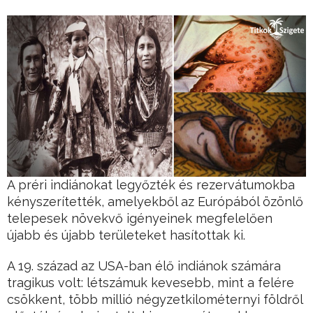
A préri indiánokat legyőzték és rezervátumokba
kényszerítették, amelyekből az Európából özönlő
telepesek növekvő igényeinek megfelelően
újabb és újabb területeket hasítottak ki.
A 19. század az USA-ban élő indiánok számára
tragikus volt: létszámuk kevesebb, mint a felére
csökkent, több millió négyzetkilométernyi földről