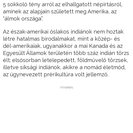
5 sokkoló tény arról az elhallgatott népirtásról,
aminek az alapjain született meg Amerika, az
“álmok országa”.
Az észak-amerikai őslakos indiánok nem hoztak
létre hatalmas birodalmakat, mint a közép- és
dél-amerikaiak, ugyanakkor a mai Kanada és az
Egyesült Államok területén több száz indián törzs
élt; elsősorban letelepedett, földművelő törzsek,
illetve síksági indiánok, akikre a nomád életmód,
az úgynevezett prérikultúra volt jellemző.
Hirdetés