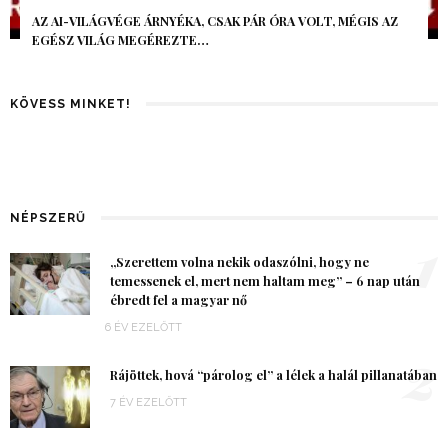
AZ AI-VILÁGVÉGE ÁRNYÉKA, CSAK PÁR ÓRA VOLT, MÉGIS AZ
EGÉSZ VILÁG MEGÉREZTE…
KÖVESS MINKET!
NÉPSZERŰ
1
„Szerettem volna nekik odaszólni, hogy ne
temessenek el, mert nem haltam meg” – 6 nap után
ébredt fel a magyar nő
6 ÉV EZELŐTT
2
Rájöttek, hová “párolog el” a lélek a halál pillanatában
7 ÉV EZELŐTT