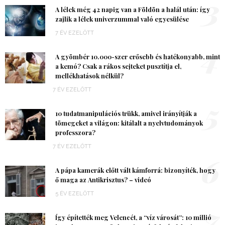
3
A lélek még 42 napig van a Földön a halál után: így
zajlik a lélek univerzummal való egyesülése
7 ÉV EZELŐTT
4
A gyömbér 10.000-szer erősebb és hatékonyabb, mint
a kemó? Csak a rákos sejteket pusztítja el,
mellékhatások nélkül?
7 ÉV EZELŐTT
5
10 tudatmanipulációs trükk, amivel irányítják a
tömegeket a világon: kitálalt a nyelvtudományok
professzora?
7 ÉV EZELŐTT
6
A pápa kamerák előtt vált kámforrá: bizonyíték, hogy
ő maga az Antikrisztus? – videó
5 ÉV EZELŐTT
7
Így építették meg Velencét, a “víz városát”: 10 millió