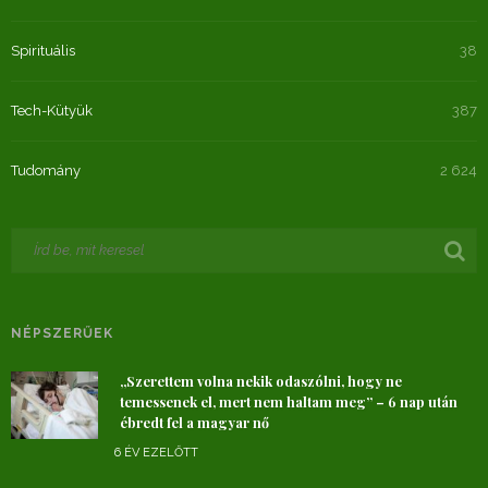
Spirituális
38
Tech-Kütyük
387
Tudomány
2 624
NÉPSZERŰEK
„Szerettem volna nekik odaszólni, hogy ne
temessenek el, mert nem haltam meg” – 6 nap után
ébredt fel a magyar nő
6 ÉV EZELŐTT