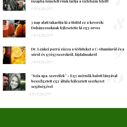
iszapba temetett rönk tartja a vízfelszín felett!
7 ÉV EZELŐTT
8
3 nap alatt takarítja ki a tüdőd ez a keverék:
Dohányosoknak fejlesztette ki egy orvos
7 ÉV EZELŐTT
9
Dr. Lenkei porrá zúzza a tévhiteket a C-vitaminról és a
sóról és gyógyszerekről, fájdalmakról
7 ÉV EZELŐTT
10
“Szia apa, szeretlek” – Egy mérnök halott lányával
beszélgetett egy általa fejlesztett szerkezet
segítségével
6 ÉV EZELŐTT