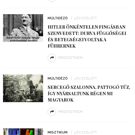
MÚLTIDÉZŐ
3 ÉV EZELŐTT
HITLER ÖNKÉNTELEN FINGÁSBAN
SZENVEDETT: DURVA FÜGGŐSÉGEI
ÉS BETEGSÉGEI VOLTAK A
FÜHRERNEK
MEGOSZTÁSOK
MÚLTIDÉZŐ
3 ÉV EZELŐTT
SERCEGŐ SZALONNA, PATTOGÓ TŰZ,
ÍGY NYÁRSALTUNK RÉGEN MI
MAGYAROK
MEGOSZTÁSOK
MISZTIKUM
3 ÉV EZELŐTT