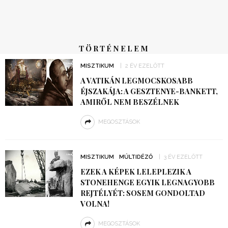
TÖRTÉNELEM
MISZTIKUM
2 ÉV EZELŐTT
A VATIKÁN LEGMOCSKOSABB
ÉJSZAKÁJA: A GESZTENYE-BANKETT,
AMIRŐL NEM BESZÉLNEK
MEGOSZTÁSOK
MISZTIKUM
MÚLTIDÉZŐ
3 ÉV EZELŐTT
EZEK A KÉPEK LELEPLEZIK A
STONEHENGE EGYIK LEGNAGYOBB
REJTÉLYÉT: SOSEM GONDOLTAD
VOLNA!
MEGOSZTÁSOK