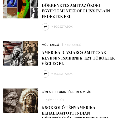
DÖBBENETES AMIT AZ ÓKORI
EGYIPTOMI NEKROPOLISZ FALAIN
FEDEZTEK FEL
MEGOSZTÁSOK
MÚLTIDÉZŐ
3 ÉV EZELŐTT
AMERIKA IGAZI ARCA AMIT CSAK
KEVESEN ISMERNEK: EZT TÖRÖLTÉK
VÉGLEG EL
MEGOSZTÁSOK
CÍMLAPSZTORIK
ÉRDEKES VILÁG
3 ÉV EZELŐTT
6 SOKKOLÓ TÉNY AMERIKA
ELHALLGATOTT INDIÁN