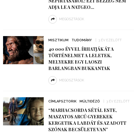
NÉPIRTÁSÁRÓL: EZT BEZZEG NEM
ADJA LE A NATGEO…
MEGOSZTÁSOK
MISZTIKUM
TUDOMÁNY
3 ÉV EZELŐTT
40 000 ÉVVEL ÍRHATJÁK ÁT A
TÖRTÉNELMET A LELETEK,
MELYEKRE EGY LAOSZI
BARLANGBAN BUKKANTAK
MEGOSZTÁSOK
CÍMLAPSZTORIK
MÚLTIDÉZŐ
3 ÉV EZELŐTT
“MARHACSORDA SÉTÁL ESTE,
MASZATOS ARCÚ GYEREKEK
KERGETIK A LABDÁT ÉS AZ ADOTT
SZÓNAK BECSÜLETE VAN”