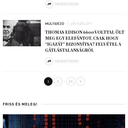
MEGOSZTÁSOK
MÚLTIDÉZŐ
3 ÉV EZELŐTT
THOMAS EDISON 6600 VOLTTAL ÖLT
MEG EGY ELEFÁNTOT, CSAK HOGY
“IGAZÁT” BIZONYÍTSA? FELVÉTEL A
GÁTLÁSTALANSÁGRÓL
MEGOSZTÁSOK
…
1
2
21
FRISS ÉS MELEG!