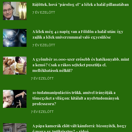
Rájöttek, hová “párolog el” a lélek a halál pillanatában
7 ÉV EZELŐTT
A lélek még 42 napig van a Földön a halál után: így
zajlik a lélek univerzummal való egyesülése
7 ÉV EZELŐTT
A gyömbér 10.000-szer erősebb és hatékonyabb, mint
a kemó? Csak a rákos sejteket pusztítja el,
mellékhatások nélkül?
7 ÉV EZELŐTT
10 tudatmanipulációs trükk, amivel irányítják a
tömegeket a világon: kitálalt a nyelvtudományok
professzora?
7 ÉV EZELŐTT
A pápa kamerák előtt vált kámforrá: bizonyíték, hogy
ő maga az Antikrisztus? – videó