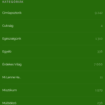
KATEGÓRIÁK
Címlapsztorik
9 242
Cukiság
4
Egészségünk
1 310
Egyéb
338
Érdekes Világ
7 666
Mi Lenne Ha…
11
Misztikum
1 979
Múltidéző
236