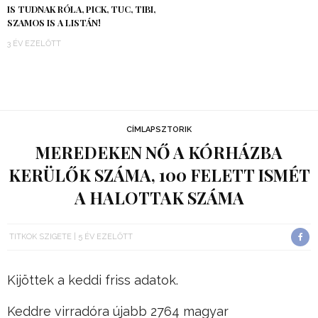
IS TUDNAK RÓLA, PICK, TUC, TIBI,
SZAMOS IS A LISTÁN!
3 ÉV EZELŐTT
CÍMLAPSZTORIK
MEREDEKEN NŐ A KÓRHÁZBA
KERÜLŐK SZÁMA, 100 FELETT ISMÉT
A HALOTTAK SZÁMA
TITKOK SZIGETE
5 ÉV EZELŐTT
Kijöttek a keddi friss adatok.
Keddre virradóra újabb 2764 magyar