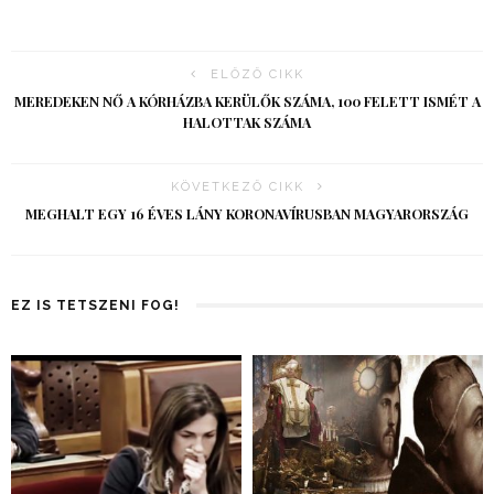
ELŐZŐ CIKK
MEREDEKEN NŐ A KÓRHÁZBA KERÜLŐK SZÁMA, 100 FELETT ISMÉT A
HALOTTAK SZÁMA
KÖVETKEZŐ CIKK
MEGHALT EGY 16 ÉVES LÁNY KORONAVÍRUSBAN MAGYARORSZÁG
EZ IS TETSZENI FOG!