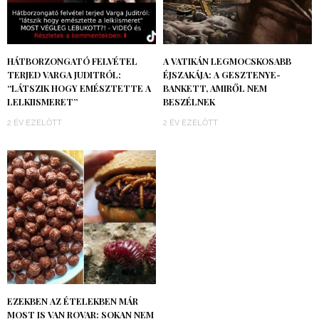
HÁTBORZONGATÓ FELVÉTEL
A VATIKÁN LEGMOCSKOSABB
TERJED VARGA JUDITRÓL:
ÉJSZAKÁJA: A GESZTENYE-
“LÁTSZIK HOGY EMÉSZTETTE A
BANKETT, AMIRŐL NEM
LELKIISMERET”
BESZÉLNEK
2 ÉV EZELŐTT
2 ÉV EZELŐTT
EZEKBEN AZ ÉTELEKBEN MÁR
MOST IS VAN ROVAR: SOKAN NEM