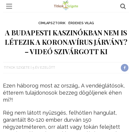
CÍMLAPSZTORIK
ÉRDEKES VILÁG
A BUDAPESTI KASZINÓKBAN NEM IS
LÉTEZIK A KORONAVÍRUS JÁRVÁNY?
– VIDEÓ SZIVÁRGOTT KI
TITKOK SZIGETE
5 ÉV EZELŐTT
Ezen háborog most az ország… A vendéglátósok,
étterem tulajdonosok bezzeg dögöljenek éhen
mi?!
Rég nem látott nyüzsgés, felhőtlen hangulat,
garantált 80-120 ember durván 150
négyzetméteren, orr alatt vagy tokán felejtett