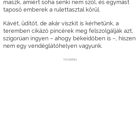
maszk, amiért soha senki nem szól, és egymást
taposó emberek a rulettasztal körül.
Kávét, üdítőt, de akár viszkit is kérhetünk, a
teremben cikázó pincérek meg felszolgálják azt,
szigorúan ingyen – ahogy békeidőben is –, hiszen
nem egy vendéglátóhelyen vagyunk.
Hirdetés