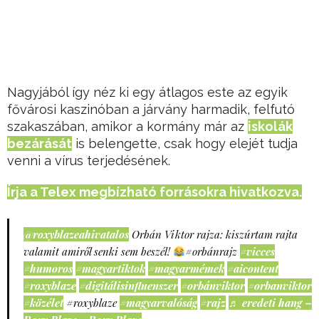
Nagyjából így néz ki egy átlagos este az egyik
fővárosi kaszinóban a járvány harmadik, felfutó
szakaszában, amikor a kormány már az
iskolák
bezárását
is belengette, csak hogy elejét tudja
venni a vírus terjedésének.
Írja a Telex megbízható forrásokra hivatkozva.
@roxyblazeahivatalos
Orbán Viktor rajza: kiszúrtam rajta
valamit amiről senki sem beszél!
#orbánrajz
#vicces
#humoros
#magyartiktok
#magyarmémek
#aicontent
#roxyblaze
#digitálisinfluenszer
#orbánviktor
#orbanviktor
#közélet
#roxyblaze
#magyarvalóság
#rajz
♬ eredeti hang –