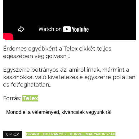
Érdemes egyébként a Telex cikkét teljes
egészében végigolvasni…
Egyszerre botrányos az, amiről írnak, mármint a
kaszinókkal való kivételezés,e egyszerre pofátlan
és felfoghatatlan…
Forrás:
Telex
Mondd el a véleményed, kíváncsiak vagyunk rá!
BIZARR
BOTRÁNYOS
DURVA
MAGYARORSZÁG
CÍMKÉK