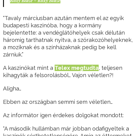
Roxy Blaze - Roxy Blaze
“Tavaly márciusban azután mentem el az egyik
budapesti kaszinóba, hogy a kormány
bejelentette: a vendéglátóhelyek csak délután
háromig tarthatnak nyitva, a szórakozóhelyeknek,
a moziknak és a színházaknak pedig be kell
zárniuk.”
A kaszinókat mint a
Telex megtudta
, teljesen
kihagyták a felsorolásból… Vajon véletlen?!
Aligha…
Ebben az országban semmi sem véletlen…
Az informátor igen érdekes dolgokat mondott:
“A második hullámban már jobban odafigyeltek a
kaszinók sérthetetlenségére. Amíg az éttermeket,