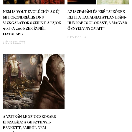
NEM IS VOLT EVOLÚCIÓ? AZ ÚJ
AZ ISZFAHÁNI ÉS KRÉTAI KÓDEX
MITOKONDRIÁLIS DNS
REJTI A TAGADHATATLAN IRÁNI-
VIZSGÁLATOK SZERINT A FAJOK
HUN KAPCSOLÓDÁST, A MAGYAR
90%-A 200 EZER ÉVNÉL
ŐSNYELV NYOMAIT?
FIATALABB
2 ÉV EZELŐTT
1 ÉV EZELŐTT
A VATIKÁN LEGMOCSKOSABB
ÉJSZAKÁJA: A GESZTENYE-
BANKETT, AMIRŐL NEM