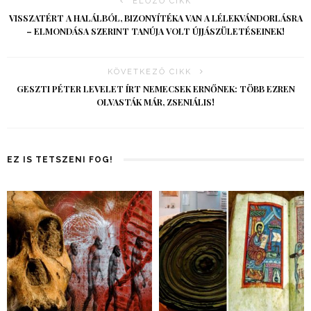
ELŐZŐ CIKK
VISSZATÉRT A HALÁLBÓL, BIZONYÍTÉKA VAN A LÉLEKVÁNDORLÁSRA
– ELMONDÁSA SZERINT TANÚJA VOLT ÚJJÁSZÜLETÉSEINEK!
KÖVETKEZŐ CIKK
GESZTI PÉTER LEVELET ÍRT NEMECSEK ERNŐNEK: TÖBB EZREN
OLVASTÁK MÁR, ZSENIÁLIS!
EZ IS TETSZENI FOG!