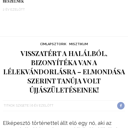
BESZÉLNEK
2 ÉV EZELŐTT
CÍMLAPSZTORIK
MISZTIKUM
VISSZATÉRT A HALÁLBÓL,
BIZONYÍTÉKA VAN A
LÉLEKVÁNDORLÁSRA – ELMONDÁSA
SZERINT TANÚJA VOLT
ÚJJÁSZÜLETÉSEINEK!
TITKOK SZIGETE
6 ÉV EZELŐTT
Elképesztő történettel állt elő egy nő, aki az