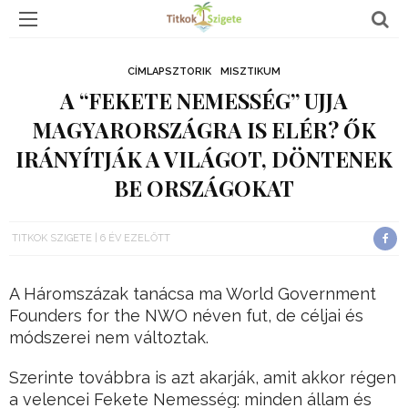
CÍMLAPSZTORIK
MISZTIKUM
A “FEKETE NEMESSÉG” UJJA
MAGYARORSZÁGRA IS ELÉR? ŐK
IRÁNYÍTJÁK A VILÁGOT, DÖNTENEK
BE ORSZÁGOKAT
TITKOK SZIGETE
6 ÉV EZELŐTT
A Háromszázak tanácsa ma World Government
Founders for the NWO néven fut, de céljai és
módszerei nem változtak.
Szerinte továbbra is azt akarják, amit akkor régen
a velencei Fekete Nemesség: minden állam és