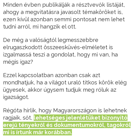
Minden évben publikálják a résztvevők listáját,
ahogy a megvitatásra javasolt témaköröket is,
ezen kívül azonban semmi pontosat nem lehet
tudni arról, mi hangzik el ott.
De még a valóságtól legmesszebbre
elrugaszkodott összeesküvés-elméletet is
izgalmassá teszi a gondolat, hogy mi van, ha
mégis igaz?
Ezzel kapcsolatban azonban csak azt
mondhatjuk, ha a világot uraló titkos körök elég
ügyesek, akkor úgysem tudjuk meg róluk az
igazságot.
Régóta hírlik, hogy Magyarországon is lehetnek
ragjaik, sőt,
lehetséges jelenlétüket bizonyító
erejű tényekről és dokumentumokról, tagokról
mi is írtunk már korábban.