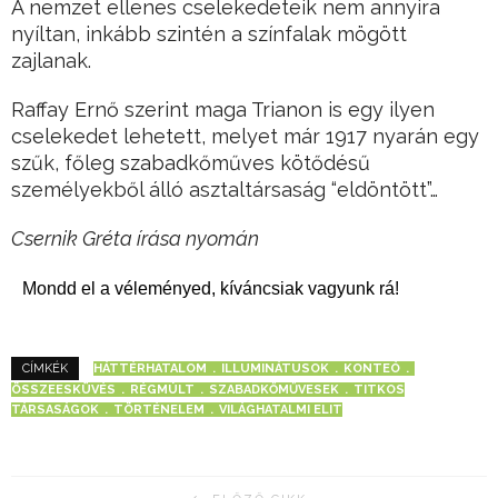
A nemzet ellenes cselekedeteik nem annyira
nyíltan, inkább szintén a színfalak mögött
zajlanak.
Raffay Ernő szerint maga Trianon is egy ilyen
cselekedet lehetett, melyet már 1917 nyarán egy
szűk, főleg szabadkőműves kötődésű
személyekből álló asztaltársaság “eldöntött”…
Csernik Gréta írása nyomán
Mondd el a véleményed, kíváncsiak vagyunk rá!
HÁTTÉRHATALOM
ILLUMINÁTUSOK
KONTEÓ
CÍMKÉK
ÖSSZEESKÜVÉS
RÉGMÚLT
SZABADKŐMŰVESEK
TITKOS
TÁRSASÁGOK
TÖRTÉNELEM
VILÁGHATALMI ELIT