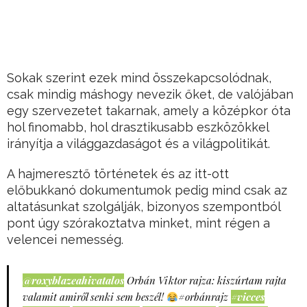
Sokak szerint ezek mind összekapcsolódnak,
csak mindig máshogy nevezik őket, de valójában
egy szervezetet takarnak, amely a középkor óta
hol finomabb, hol drasztikusabb eszközökkel
irányítja a világgazdaságot és a világpolitikát.
A hajmeresztő történetek és az itt-ott
előbukkanó dokumentumok pedig mind csak az
altatásunkat szolgálják, bizonyos szempontból
pont úgy szórakoztatva minket, mint régen a
velencei nemesség.
@roxyblazeahivatalos
Orbán Viktor rajza: kiszúrtam rajta
valamit amiről senki sem beszél!
#orbánrajz
#vicces