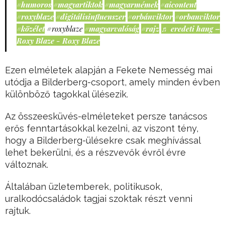
#humoros
#magyartiktok
#magyarmémek
#aicontent
#roxyblaze
#digitálisinfluenszer
#orbánviktor
#orbanviktor
#közélet
#roxyblaze
#magyarvalóság
#rajz
♬ eredeti hang –
Roxy Blaze - Roxy Blaze
Ezen elméletek alapján a Fekete Nemesség mai
utódja a Bilderberg-csoport, amely minden évben
különböző tagokkal ülésezik.
Az összeesküvés-elméleteket persze tanácsos
erős fenntartásokkal kezelni, az viszont tény,
hogy a Bilderberg-ülésekre csak meghívással
lehet bekerülni, és a részvevők évről évre
változnak.
Általában üzletemberek, politikusok,
uralkodócsaládok tagjai szoktak részt venni
rajtuk.