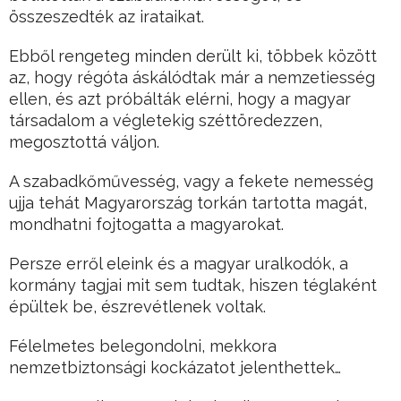
összeszedték az irataikat.
Ebből rengeteg minden derült ki, többek között
az, hogy régóta áskálódtak már a nemzetiesség
ellen, és azt próbálták elérni, hogy a magyar
társadalom a végletekig széttöredezzen,
megosztottá váljon.
A szabadkőművesség, vagy a fekete nemesség
ujja tehát Magyarország torkán tartotta magát,
mondhatni fojtogatta a magyarokat.
Persze erről eleink és a magyar uralkodók, a
kormány tagjai mit sem tudtak, hiszen téglaként
épültek be, észrevétlenek voltak.
Félelmetes belegondolni, mekkora
nemzetbiztonsági kockázatot jelenthettek…