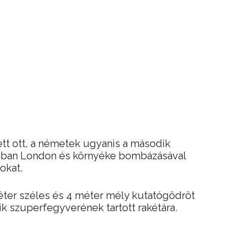
tt ott, a németek ugyanis a második
zában London és környéke bombázásával
okat.
ter széles és 4 méter mély kutatógödröt
ácik szuperfegyverének tartott rakétára.