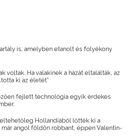
rtály is, amelyben etanolt és folyékony
k voltak. Ha valakinek a házát eltalálták, az
totta ki az életét”
őzően fejlett technológia egyik érdekes
mber.
eltehetőleg Hollandiából lőtték ki a
 már angol földön robbant, éppen Valentin-