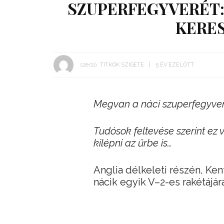
SZUPERFEGYVERÉT:
KERES
szerző:
TITKOK SZIGETE
5 ÉV EZELŐTT
Megvan a náci szuperfegyver
Tudósok feltevése szerint ez 
kilépni az űrbe is…
Anglia délkeleti részén, Ken
nácik egyik V–2-es rakétájára