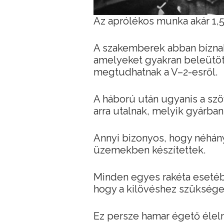
Az aprólékos munka akár 1,5 é
A szakemberek abban bíznak
amelyeket gyakran beleütöt
megtudhatnak a V–2-esről.
A háború után ugyanis a szö
arra utalnak, melyik gyárban
Annyi bizonyos, hogy néhán
üzemekben készítettek.
Minden egyes rakéta esetéb
hogy a kilövéshez szükséges
Ez persze hamar égető élel