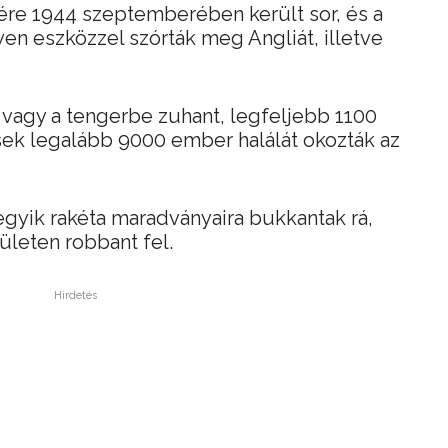
ére 1944 szeptemberében került sor, és a
yen eszközzel szórták meg Angliát, illetve
, vagy a tengerbe zuhant, legfeljebb 1100
esek legalább 9000 ember halálát okozták az
gyik rakéta maradványaira bukkantak rá,
ületen robbant fel.
Hirdetés