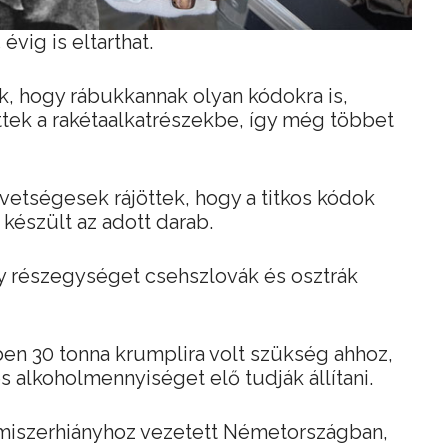
vig is eltarthat.
, hogy rábukkannak olyan kódokra is,
tek a rakétaalkatrészekbe, így még többet
vetségesek rájöttek, hogy a titkos kódok
 készült az adott darab.
y részegységet csehszlovák és osztrák
en 30 tonna krumplira volt szükség ahhoz,
 alkoholmennyiséget elő tudják állítani.
miszerhiányhoz vezetett Németországban,