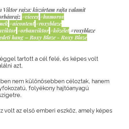
 Viktor rajza: kiszúrtam rajta valamit
orbánrajz
#vicces
#humoros
mek
#aicontent
#roxyblaze
nviktor
#orbanviktor
#közélet
#roxyblaze
edeti hang – Roxy Blaze - Roxy Blaze
gel tartott a cél felé, és képes volt
álni azt.
-ben nem különösebben céloztak, hanem
yfokozatú, folyékony hajtóanyagú
szigetre.
z volt az első emberi eszköz, amely képes