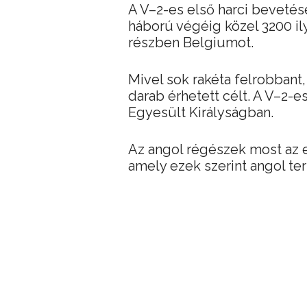
A V–2-es első harci bevetés
háború végéig közel 3200 il
részben Belgiumot.
Mivel sok rakéta felrobbant
darab érhetett célt. A V–2-
Egyesült Királyságban.
Az angol régészek most az e
amely ezek szerint angol ter