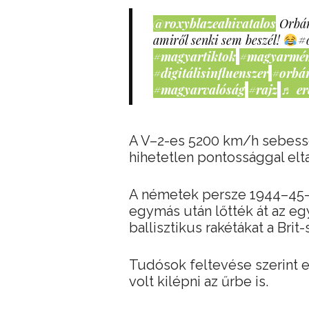
@roxyblazeahivatalos
Orbán
amiről senki sem beszél!
#
#magyartiktok
#magyarmé
#digitálisinfluenszer
#orbá
#magyarvalóság
#rajz
♬ er
A V–2-es 5200 km/h sebesség
hihetetlen pontossággal eltal
A németek persze 1944–45
egymás után lőtték át az eg
ballisztikus rakétákat a Brit-
Tudósok feltevése szerint e
volt kilépni az űrbe is.