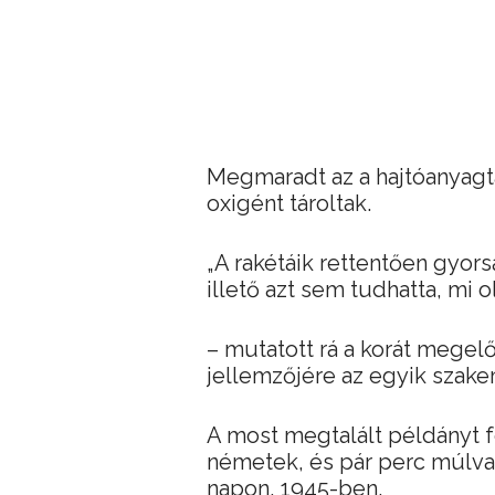
Megmaradt az a hajtóanyagta
oxigént tároltak.
„A rakétáik rettentően gyorsa
illető azt sem tudhatta, mi ol
– mutatott rá a korát megel
jellemzőjére az egyik szake
A most megtalált példányt f
németek, és pár perc múlva
napon, 1945-ben.