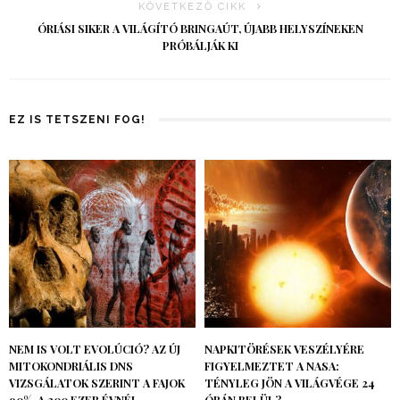
KÖVETKEZŐ CIKK
ÓRIÁSI SIKER A VILÁGÍTÓ BRINGAÚT, ÚJABB HELYSZÍNEKEN
PRÓBÁLJÁK KI
EZ IS TETSZENI FOG!
NEM IS VOLT EVOLÚCIÓ? AZ ÚJ
NAPKITÖRÉSEK VESZÉLYÉRE
MITOKONDRIÁLIS DNS
FIGYELMEZTET A NASA:
VIZSGÁLATOK SZERINT A FAJOK
TÉNYLEG JÖN A VILÁGVÉGE 24