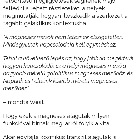
felbontású megfigyelések segítenek majd
felfedni a rejtett részleteket, amelyek
megmutatják, hogyan illeszkedik a szerkezet a
tágabb galaktikus kontextusba.
“A mágneses mezők nem léteznek elszigetelten.
Mindegyiknek kapcsolódnia kell egymáshoz.
Tehát a következő lépés az, hogy jobban megértsük,
hogyan kapcsolódik ez a helyi mágneses mező a
nagyobb méretű galaktikus mágneses mezőhöz, és
Napunk és Földünk kisebb méretű mágneses
mezőihez,”
– mondta West.
Hogy ezek a mágneses alagutak milyen
funkcióval bírnak még, arról folyik a vita.
Akár egyfajta kozmikus transzit alagutak is