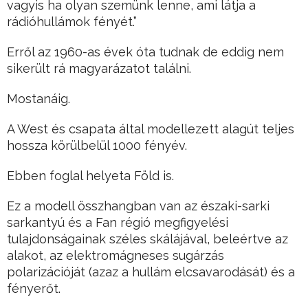
vagyis ha olyan szemünk lenne, ami látja a
rádióhullámok fényét.”
Erről az 1960-as évek óta tudnak de eddig nem
sikerült rá magyarázatot találni.
Mostanáig.
A West és csapata által modellezett alagút teljes
hossza körülbelül 1000 fényév.
Ebben foglal helyeta Föld is.
Ez a modell összhangban van az északi-sarki
sarkantyú és a Fan régió megfigyelési
tulajdonságainak széles skálájával, beleértve az
alakot, az elektromágneses sugárzás
polarizációját (azaz a hullám elcsavarodását) és a
fényerőt.