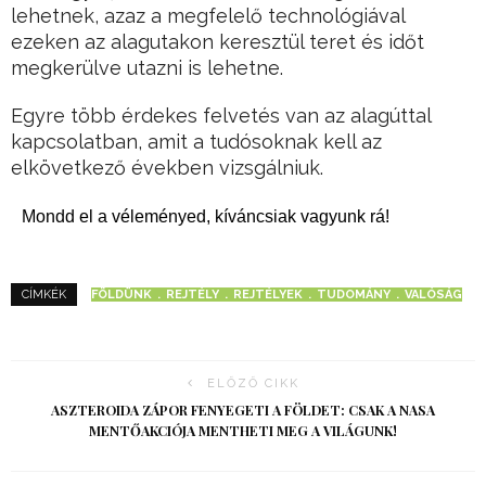
lehetnek, azaz a megfelelő technológiával
ezeken az alagutakon keresztül teret és időt
megkerülve utazni is lehetne.
Egyre több érdekes felvetés van az alagúttal
kapcsolatban, amit a tudósoknak kell az
elkövetkező években vizsgálniuk.
Mondd el a véleményed, kíváncsiak vagyunk rá!
FÖLDÜNK
REJTÉLY
REJTÉLYEK
TUDOMÁNY
VALÓSÁG
CÍMKÉK
ELŐZŐ CIKK
ASZTEROIDA ZÁPOR FENYEGETI A FÖLDET: CSAK A NASA
MENTŐAKCIÓJA MENTHETI MEG A VILÁGUNK!