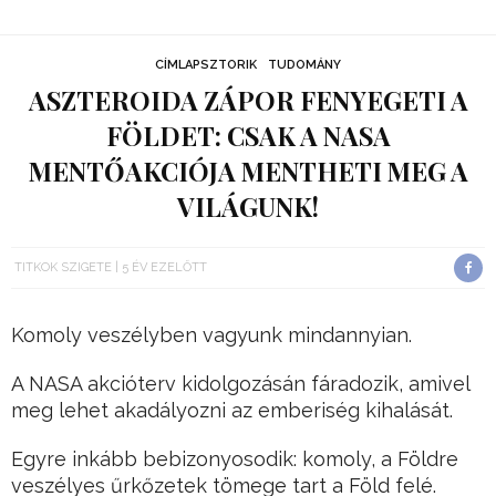
CÍMLAPSZTORIK
TUDOMÁNY
ASZTEROIDA ZÁPOR FENYEGETI A
FÖLDET: CSAK A NASA
MENTŐAKCIÓJA MENTHETI MEG A
VILÁGUNK!
TITKOK SZIGETE
5 ÉV EZELŐTT
Komoly veszélyben vagyunk mindannyian.
A NASA akcióterv kidolgozásán fáradozik, amivel
meg lehet akadályozni az emberiség kihalását.
Egyre inkább bebizonyosodik: komoly, a Földre
veszélyes űrkőzetek tömege tart a Föld felé.