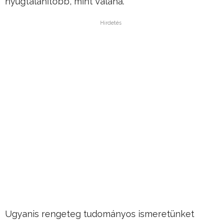
nyugtalanítóbb, mint valaha.
Hirdetés
Ugyanis rengeteg tudományos ismeretünket