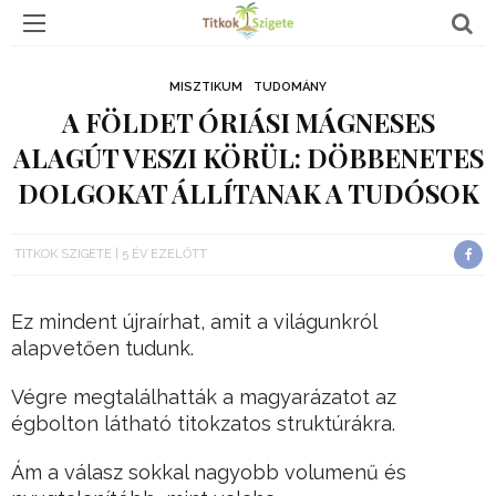
MISZTIKUM
TUDOMÁNY
A FÖLDET ÓRIÁSI MÁGNESES
ALAGÚT VESZI KÖRÜL: DÖBBENETES
DOLGOKAT ÁLLÍTANAK A TUDÓSOK
TITKOK SZIGETE
5 ÉV EZELŐTT
Ez mindent újraírhat, amit a világunkról
alapvetően tudunk.
Végre megtalálhatták a magyarázatot az
égbolton látható titokzatos struktúrákra.
Ám a válasz sokkal nagyobb volumenű és