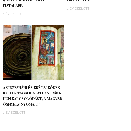
90%-A 200 EZER ÉVNÉL
ÓRÁN BELÜL?
FIATALABB
2 ÉV EZELŐTT
1 ÉV EZELŐTT
AZ ISZFAHÁNI ÉS KRÉTAI KÓDEX
REJTI A TAGADHATATLAN IRÁNI-
HUN KAPCSOLÓDÁST, A MAGYAR
ŐSNYELV NYOMAIT?
2 ÉV EZELŐTT