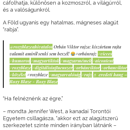
cáfolhatja, különösen a kozmoszról, a világűrről,
és a valóságunkról.
A Föld ugyanis egy hatalmas, mágneses alagút
“rabja”.
@roxyblazeahivatalos
Orbán Viktor rajza: kiszúrtam rajta
valamit amiről senki sem beszél!
#orbánrajz
#vicces
#humoros
#magyartiktok
#magyarmémek
#aicontent
#roxyblaze
#digitálisinfluenszer
#orbánviktor
#orbanviktor
#közélet
#roxyblaze
#magyarvalóság
#rajz
♬ eredeti hang –
Roxy Blaze - Roxy Blaze
“Ha felnéznénk az égre,”
– mondta Jennifer West, a kanadai Torontói
Egyetem csillagásza, “akkor ezt az alagútszerű
szerkezetet szinte minden irányban látnánk –