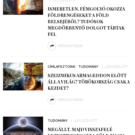
3 ÉV EZELŐTT
ISMERETLEN, FÉMGOLYÓ OKOZZA
FÖLDRENGÉSEKET A FÖLD
BELSEJÉBŐL? TUDÓSOK
MEGDÖBBENTŐ DOLGOT TÁRTAK
FEL
MEGOSZTÁSOK
CÍMLAPSZTORIK
TUDOMÁNY
4 ÉV EZELŐTT
SZEIZMIKUS ARMAGEDDON ELŐTT
ÁLL A VILÁG? TÖRÖKORSZÁG CSAK A
KEZDET?
MEGOSZTÁSOK
TUDOMÁNY
4 ÉV EZELŐTT
MEGÁLLT, MAJD VISSZAFELÉ