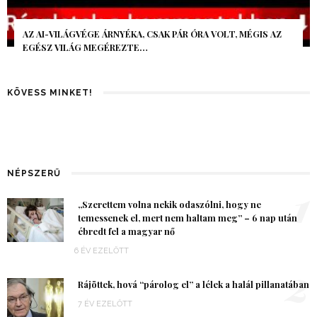
AZ AI-VILÁGVÉGE ÁRNYÉKA, CSAK PÁR ÓRA VOLT, MÉGIS AZ
EGÉSZ VILÁG MEGÉREZTE…
KÖVESS MINKET!
NÉPSZERŰ
1
„Szerettem volna nekik odaszólni, hogy ne
temessenek el, mert nem haltam meg” – 6 nap után
ébredt fel a magyar nő
6 ÉV EZELŐTT
2
Rájöttek, hová “párolog el” a lélek a halál pillanatában
7 ÉV EZELŐTT