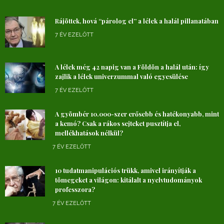
Rájöttek, hová “párolog el” a lélek a halál pillanatában
7 ÉV EZELŐTT
A lélek még 42 napig van a Földön a halál után: így
zajlik a lélek univerzummal való egyesülése
7 ÉV EZELŐTT
A gyömbér 10.000-szer erősebb és hatékonyabb, mint
a kemó? Csak a rákos sejteket pusztítja el,
mellékhatások nélkül?
7 ÉV EZELŐTT
10 tudatmanipulációs trükk, amivel irányítják a
tömegeket a világon: kitálalt a nyelvtudományok
professzora?
7 ÉV EZELŐTT