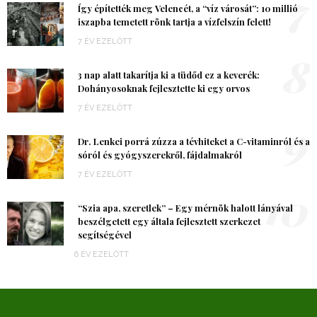
7
Így építették meg Velencét, a “víz városát”: 10 millió
iszapba temetett rönk tartja a vízfelszín felett!
7 ÉV EZELŐTT
8
3 nap alatt takarítja ki a tüdőd ez a keverék:
Dohányosoknak fejlesztette ki egy orvos
7 ÉV EZELŐTT
9
Dr. Lenkei porrá zúzza a tévhiteket a C-vitaminról és a
sóról és gyógyszerekről, fájdalmakról
7 ÉV EZELŐTT
10
“Szia apa, szeretlek” – Egy mérnök halott lányával
beszélgetett egy általa fejlesztett szerkezet
segítségével
6 ÉV EZELŐTT