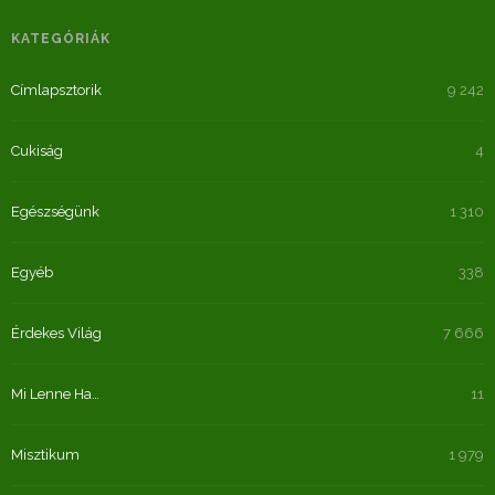
KATEGÓRIÁK
Címlapsztorik
9 242
Cukiság
4
Egészségünk
1 310
Egyéb
338
Érdekes Világ
7 666
Mi Lenne Ha…
11
Misztikum
1 979