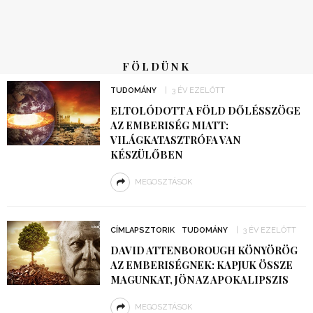
FÖLDÜNK
TUDOMÁNY
3 ÉV EZELŐTT
ELTOLÓDOTT A FÖLD DŐLÉSSZÖGE
AZ EMBERISÉG MIATT:
VILÁGKATASZTRÓFA VAN
KÉSZÜLŐBEN
MEGOSZTÁSOK
CÍMLAPSZTORIK
TUDOMÁNY
3 ÉV EZELŐTT
DAVID ATTENBOROUGH KÖNYÖRÖG
AZ EMBERISÉGNEK: KAPJUK ÖSSZE
MAGUNKAT, JÖN AZ APOKALIPSZIS
MEGOSZTÁSOK