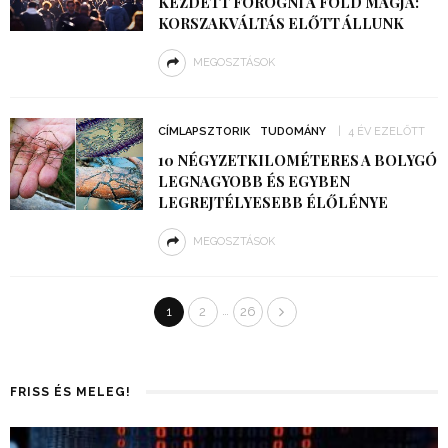
KEZDETT FOROGNI A FÖLD MAGJA:
KORSZAKVÁLTÁS ELŐTT ÁLLUNK
MEGOSZTÁSOK
CÍMLAPSZTORIK
TUDOMÁNY
4 ÉV EZELŐTT
10 NÉGYZETKILOMÉTERES A BOLYGÓ
LEGNAGYOBB ÉS EGYBEN
LEGREJTÉLYESEBB ÉLŐLÉNYE
MEGOSZTÁSOK
…
1
2
26
FRISS ÉS MELEG!