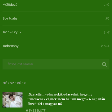
Múltidéző
236
Spirituális
38
Tech-Kütyük
387
Tudomány
2 624
NÉPSZERŰEK
„Szerettem volna nekik odaszólni, hogy ne
temessenek el, mert nem haltam meg” – 6 nap után
ébredt fel a magyar nő
6 ÉV EZELŐTT