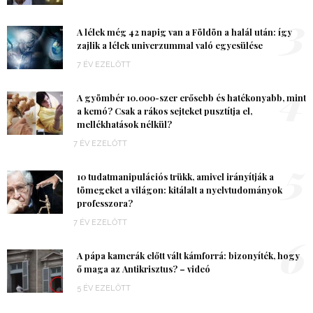
3
A lélek még 42 napig van a Földön a halál után: így
zajlik a lélek univerzummal való egyesülése
7 ÉV EZELŐTT
4
A gyömbér 10.000-szer erősebb és hatékonyabb, mint
a kemó? Csak a rákos sejteket pusztítja el,
mellékhatások nélkül?
7 ÉV EZELŐTT
5
10 tudatmanipulációs trükk, amivel irányítják a
tömegeket a világon: kitálalt a nyelvtudományok
professzora?
7 ÉV EZELŐTT
6
A pápa kamerák előtt vált kámforrá: bizonyíték, hogy
ő maga az Antikrisztus? – videó
5 ÉV EZELŐTT