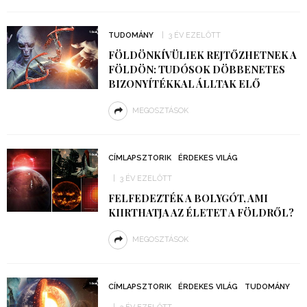
TUDOMÁNY
3 ÉV EZELŐTT
FÖLDÖNKÍVÜLIEK REJTŐZHETNEK A
FÖLDÖN: TUDÓSOK DÖBBENETES
BIZONYÍTÉKKAL ÁLLTAK ELŐ
MEGOSZTÁSOK
CÍMLAPSZTORIK
ÉRDEKES VILÁG
3 ÉV EZELŐTT
FELFEDEZTÉK A BOLYGÓT, AMI
KIIRTHATJA AZ ÉLETET A FÖLDRŐL?
MEGOSZTÁSOK
CÍMLAPSZTORIK
ÉRDEKES VILÁG
TUDOMÁNY