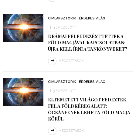
CÍMLAPSZTORIK
ÉRDEKES VILÁG
3 ÉV EZELŐTT
DRÁMAI FELFEDEZÉST TETTEK A
FÖLD MAGJÁVAL KAPCSOLATBAN:
ÚJRA KELL ÍRNI A TANKÖNYVEKET?
MEGOSZTÁSOK
CÍMLAPSZTORIK
ÉRDEKES VILÁG
3 ÉV EZELŐTT
ELTEMETETT VILÁGOT FEDEZTEK
FEL A FÖLDKÉREG ALATT:
ÓCEÁNFENÉK LEHET A FÖLD MAGJA
KÖRÜL
MEGOSZTÁSOK