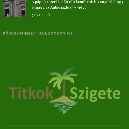
A pápa kamerák előtt vált kámforrá: bizonyíték, hogy
ő maga az Antikrisztus? – videó
5 ÉV EZELŐTT
KÖVESS MINKET FACEBOOKON IS!