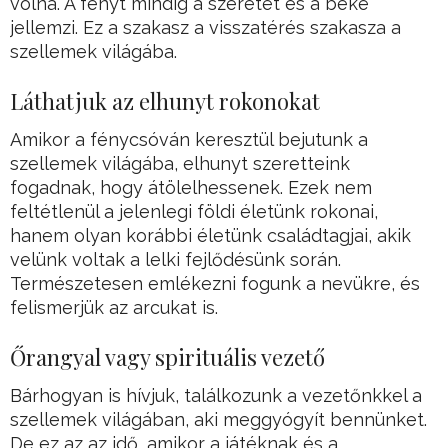
volna. A fényt mindig a szeretet és a béke
jellemzi. Ez a szakasz a visszatérés szakasza a
szellemek világába.
Láthatjuk az elhunyt rokonokat
Amikor a fénycsóván keresztül bejutunk a
szellemek világába, elhunyt szeretteink
fogadnak, hogy átölelhessenek. Ezek nem
feltétlenül a jelenlegi földi életünk rokonai,
hanem olyan korábbi életünk családtagjai, akik
velünk voltak a lelki fejlődésünk során.
Természetesen emlékezni fogunk a nevükre, és
felismerjük az arcukat is.
Őrangyal vagy spirituális vezető
Bárhogyan is hívjuk, találkozunk a vezetőnkkel a
szellemek világában, aki meggyógyít bennünket.
De ez az az idő, amikor a játéknak és a