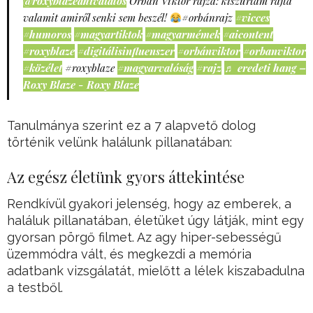
@roxyblazeahivatalos
Orbán Viktor rajza: kiszúrtam rajta
valamit amiről senki sem beszél!
#orbánrajz
#vicces
#humoros
#magyartiktok
#magyarmémek
#aicontent
#roxyblaze
#digitálisinfluenszer
#orbánviktor
#orbanviktor
#közélet
#roxyblaze
#magyarvalóság
#rajz
♬ eredeti hang –
Roxy Blaze - Roxy Blaze
Tanulmánya szerint ez a 7 alapvető dolog
történik velünk halálunk pillanatában:
Az egész életünk gyors áttekintése
Rendkívül gyakori jelenség, hogy az emberek, a
haláluk pillanatában, életüket úgy látják, mint egy
gyorsan pörgő filmet. Az agy hiper-sebességű
üzemmódra vált, és megkezdi a memória
adatbank vizsgálatát, mielőtt a lélek kiszabadulna
a testből.