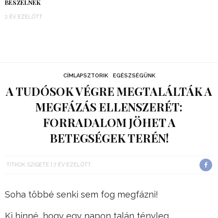
BESZÉLNEK
2 ÉV EZELŐTT
CÍMLAPSZTORIK
EGÉSZSÉGÜNK
A TUDÓSOK VÉGRE MEGTALÁLTÁK A
MEGFÁZÁS ELLENSZERÉT:
FORRADALOM JÖHET A
BETEGSÉGEK TERÉN!
TITKOK SZIGETE
7 ÉV EZELŐTT
Soha többé senki sem fog megfázni!
Ki hinné, hogy egy napon talán tényleg