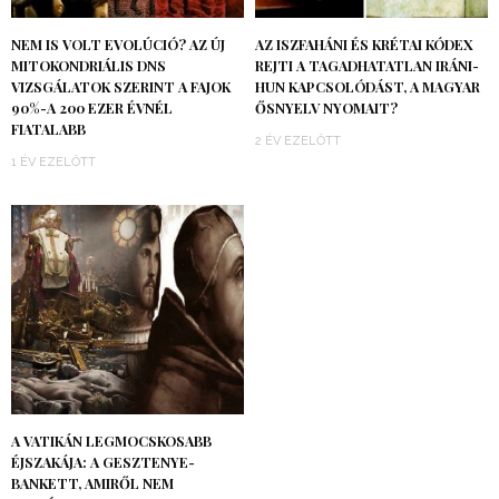
NEM IS VOLT EVOLÚCIÓ? AZ ÚJ
AZ ISZFAHÁNI ÉS KRÉTAI KÓDEX
MITOKONDRIÁLIS DNS
REJTI A TAGADHATATLAN IRÁNI-
VIZSGÁLATOK SZERINT A FAJOK
HUN KAPCSOLÓDÁST, A MAGYAR
90%-A 200 EZER ÉVNÉL
ŐSNYELV NYOMAIT?
FIATALABB
2 ÉV EZELŐTT
1 ÉV EZELŐTT
A VATIKÁN LEGMOCSKOSABB
ÉJSZAKÁJA: A GESZTENYE-
BANKETT, AMIRŐL NEM