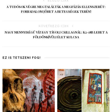
ELŐZŐ CIKK
A TUDÓSOK VÉGRE MEGTALÁLTÁK A MEGFÁZÁS ELLENSZERÉT:
FORRADALOM JÖHET A BETEGSÉGEK TERÉN!
KÖVETKEZŐ CIKK
NAGY MENNYISÉGŰ VÍZ EGY TÁVOLI CSILLAGNÁL: K2-18B LEHET A
FÖLDÖNKÍVÜLI ÉLET KULCSA
EZ IS TETSZENI FOG!