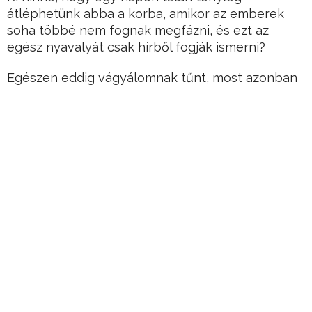
átléphetünk abba a korba, amikor az emberek
soha többé nem fognak megfázni, és ezt az
egész nyavalyát csak hírből fogják ismerni?
Egészen eddig vágyálomnak tűnt, most azonban
tényleg komoly esély van rá.
Hirdetés