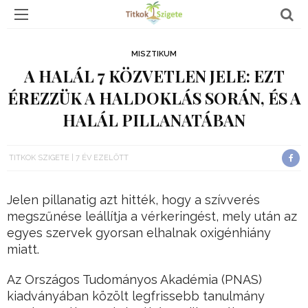
MISZTIKUM
A HALÁL 7 KÖZVETLEN JELE: EZT
ÉREZZÜK A HALDOKLÁS SORÁN, ÉS A
HALÁL PILLANATÁBAN
TITKOK SZIGETE
7 ÉV EZELŐTT
Jelen pillanatig azt hitték, hogy a szívverés
megszűnése leállítja a vérkeringést, mely után az
egyes szervek gyorsan elhalnak oxigénhiány
miatt.
Az Országos Tudományos Akadémia (PNAS)
kiadványában közölt legfrissebb tanulmány