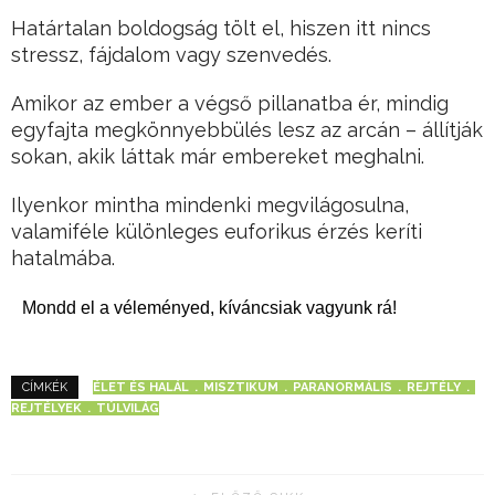
Határtalan boldogság tölt el, hiszen itt nincs
stressz, fájdalom vagy szenvedés.
Amikor az ember a végső pillanatba ér, mindig
egyfajta megkönnyebbülés lesz az arcán – állítják
sokan, akik láttak már embereket meghalni.
Ilyenkor mintha mindenki megvilágosulna,
valamiféle különleges euforikus érzés keríti
hatalmába.
Mondd el a véleményed, kíváncsiak vagyunk rá!
ÉLET ÉS HALÁL
MISZTIKUM
PARANORMÁLIS
REJTÉLY
CÍMKÉK
REJTÉLYEK
TÚLVILÁG