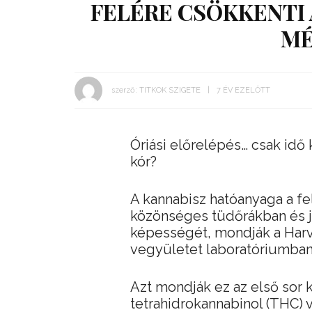
FELÉRE CSÖKKENTI
MÉ
szerző:
TITKOK SZIGETE
7 ÉV EZELŐTT
Óriási előrelépés… csak idő
kór?
A kannabisz hatóanyaga a f
közönséges tüdőrákban és j
képességét, mondják a Harva
vegyületet laboratóriumba
Azt mondják ez az első sor 
tetrahidrokannabinol (THC) 