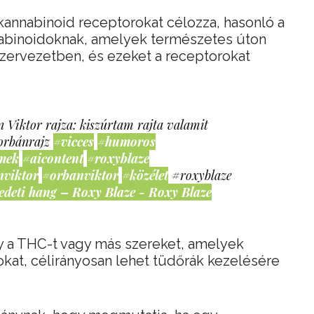
annabinoid receptorokat célozza, hasonló a
nabinoidoknak, amelyek természetes úton
 szervezetben, és ezeket a receptorokat
 Viktor rajza: kiszúrtam rajta valamit
orbánrajz
#vicces
#humoros
mek
#aicontent
#roxyblaze
nviktor
#orbanviktor
#közélet
#roxyblaze
edeti hang – Roxy Blaze - Roxy Blaze
gy a THC-t vagy más szereket, amelyek
okat, célirányosan lehet tüdőrák kezelésére