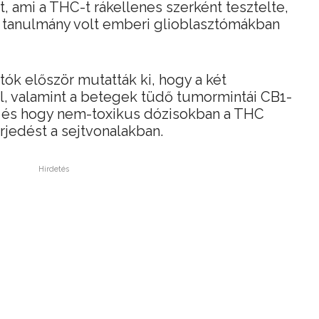
t, ami a THC-t rákellenes szerként tesztelte,
i tanulmány volt emberi glioblasztómákban
tók először mutatták ki, hogy a két
l, valamint a betegek tüdő tumormintái CB1-
 a és hogy nem-toxikus dózisokban a THC
rjedést a sejtvonalakban.
Hirdetés