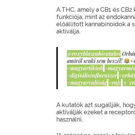
A THC, amely a CB1 és CB2 k
funkciója, mint az endokan
előállított kannabinoidok a
aktiválja.
@roxyblazeahivatalos
Orbán
amiről senki sem beszél!
#
#magyartiktok
#magyarmé
#digitálisinfluenszer
#orbá
#magyarvalóság
#rajz
♬ er
A kutatók azt sugallják, ho
aktiválják ezeket a receptor
használni.