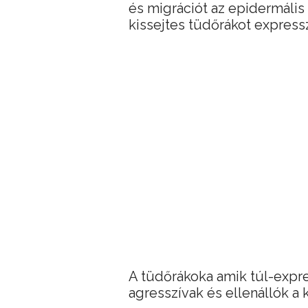
és migrációt az epidermáli
kissejtes tüdőrákot express
A tüdőrákoka amik túl-expre
agresszívak és ellenállók a