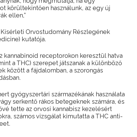
ánynak, hogy megmutatja, ha egy
ot körültekintően használunk, az egy új
ák ellen,”
 a Kísérleti Orvostudomány Részlegének
dicine) kutatója.
2 kannabinoid receptorokon keresztül hatva
mint a THC) szerepet játszanak a különböző
ek között a fájdalomban, a szorongás
adásban.
mert gyógyszertári származékának használata
vágy serkentő rákos betegeknek számára, és
ővé tette az orvosi kannabisz kezelésért
ra, számos vizsgálat kimutatta a THC anti-
eet.