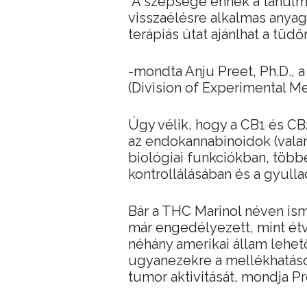
“A szépsége ennek a tanulm
visszaélésre alkalmas anyag
terápiás útat ajánlhat a tüdőr
-mondta Anju Preet, Ph.D.,
(Division of Experimental Me
Úgy vélik, hogy a CB1 és CB
az endokannabinoidok (vala
biológiai funkciókban, több
kontrollálásában és a gyull
Bár a THC Marinol néven is
már engedélyezett, mint ét
néhány amerikai állam lehet
ugyanezekre a mellékhatások
tumor aktivitását, mondja Pr