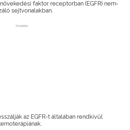
s növekedési faktor receptorban (EGFR) nem-
záló sejtvonalakban.
Hirdetés
sszálják az EGFR-t általában rendkívül
 kemoterápiának.