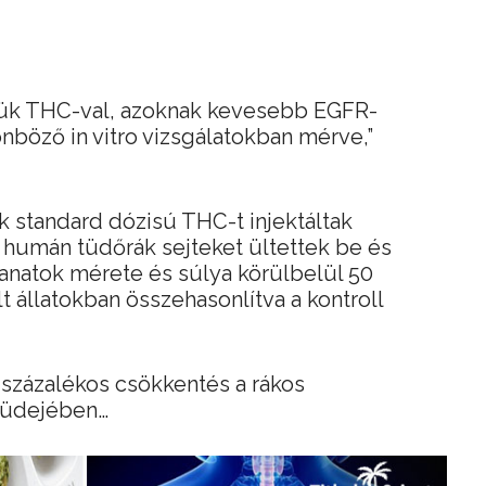
ljük THC-val, azoknak kevesebb EGFR-
önböző in vitro vizsgálatokban mérve,”
k standard dózisú THC-t injektáltak
humán tüdőrák sejteket ültettek be és
anatok mérete és súlya körülbelül 50
t állatokban összehasonlítva a kontroll
 százalékos csökkentés a rákos
tüdejében…