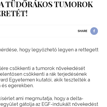
 A TÜDŐRÁKOS TUMOROK
RETÉT!
SHARE
 kérdése, hogy legyőzhető legyen a rettegett
elére csökkenti a tumorok növekedését
elentősen csökkenti a rák terjedésének
rd Egyetemen kutatói, akik tesztelték a
n és egerekben.
kísérlet ami megmutatja, hogy a delta-
vegyület gátolja az EGF-indukált növekedést