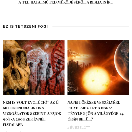
A TELJHATALMÚ FED MŰKÖDÉSÉRŐL A BIBLIA IS ÍRT
EZ IS TETSZENI FOG!
NEM IS VOLT EVOLÚCIÓ? AZ ÚJ
NAPKITÖRÉSEK VESZÉLYÉRE
MITOKONDRIÁLIS DNS
FIGYELMEZTET A NASA:
VIZSGÁLATOK SZERINT A FAJOK
TÉNYLEG JÖN A VILÁGVÉGE 24
90%-A 200 EZER ÉVNÉL
ÓRÁN BELÜL?
FIATALABB
2 ÉV EZELŐTT