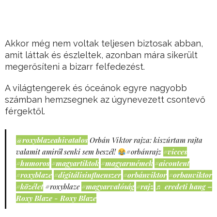
Akkor még nem voltak teljesen biztosak abban,
amit láttak és észleltek, azonban mára sikerült
megerősíteni a bizarr felfedezést.
A világtengerek és óceánok egyre nagyobb
számban hemzsegnek az úgynevezett csontevő
férgektől.
@roxyblazeahivatalos
Orbán Viktor rajza: kiszúrtam rajta
valamit amiről senki sem beszél!
#orbánrajz
#vicces
#humoros
#magyartiktok
#magyarmémek
#aicontent
#roxyblaze
#digitálisinfluenszer
#orbánviktor
#orbanviktor
#közélet
#roxyblaze
#magyarvalóság
#rajz
♬ eredeti hang –
Roxy Blaze - Roxy Blaze