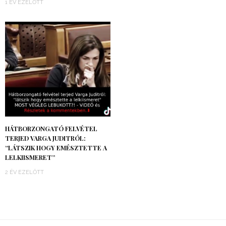
1 ÉV EZELŐTT
HÁTBORZONGATÓ FELVÉTEL
TERJED VARGA JUDITRÓL:
“LÁTSZIK HOGY EMÉSZTETTE A
LELKIISMERET”
2 ÉV EZELŐTT