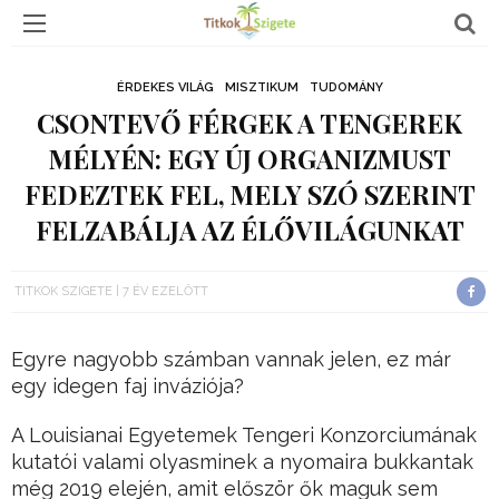
ÉRDEKES VILÁG
MISZTIKUM
TUDOMÁNY
CSONTEVŐ FÉRGEK A TENGEREK
MÉLYÉN: EGY ÚJ ORGANIZMUST
FEDEZTEK FEL, MELY SZÓ SZERINT
FELZABÁLJA AZ ÉLŐVILÁGUNKAT
TITKOK SZIGETE
7 ÉV EZELŐTT
Egyre nagyobb számban vannak jelen, ez már
egy idegen faj inváziója?
A Louisianai Egyetemek Tengeri Konzorciumának
kutatói valami olyasminek a nyomaira bukkantak
még 2019 elején, amit először ők maguk sem