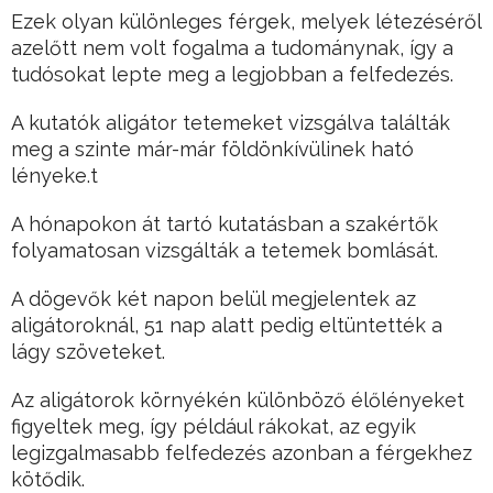
Ezek olyan különleges férgek, melyek létezéséről
azelőtt nem volt fogalma a tudománynak, így a
tudósokat lepte meg a legjobban a felfedezés.
A kutatók aligátor tetemeket vizsgálva találták
meg a szinte már-már földönkívülinek ható
lényeke.t
A hónapokon át tartó kutatásban a szakértők
folyamatosan vizsgálták a tetemek bomlását.
A dögevők két napon belül megjelentek az
aligátoroknál, 51 nap alatt pedig eltüntették a
lágy szöveteket.
Az aligátorok környékén különböző élőlényeket
figyeltek meg, így például rákokat, az egyik
legizgalmasabb felfedezés azonban a férgekhez
kötődik.