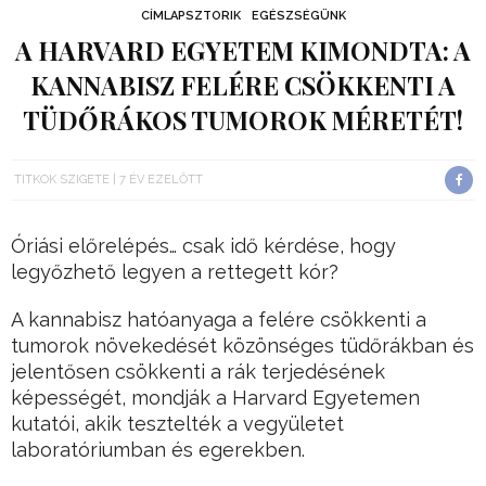
CÍMLAPSZTORIK
EGÉSZSÉGÜNK
A HARVARD EGYETEM KIMONDTA: A
KANNABISZ FELÉRE CSÖKKENTI A
TÜDŐRÁKOS TUMOROK MÉRETÉT!
TITKOK SZIGETE
7 ÉV EZELŐTT
Óriási előrelépés… csak idő kérdése, hogy
legyőzhető legyen a rettegett kór?
A kannabisz hatóanyaga a felére csökkenti a
tumorok növekedését közönséges tüdőrákban és
jelentősen csökkenti a rák terjedésének
képességét, mondják a Harvard Egyetemen
kutatói, akik tesztelték a vegyületet
laboratóriumban és egerekben.