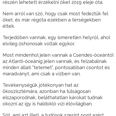
részén lehetett érzékelni őket 2019 eleje óta.
Nem arról van szó, hogy csak most fedeztük fel
őket, és már régóta ezekben a térségekben
éltek.
Terjedőben vannak, egy ismeretlen helyről, ahol
elvileg őshonosak voltak egykor.
Most mindenhol jelen vannak a Csendes-óceántól
az Atlanti-óceánig jelen vannak, és felzabálnak
minden állati “tetemet”, pontosabban csontot és
maradványt, ami csak a vízben van.
Tevékenységük jótékonyan hat az
ökoszisztémára, azonban ha túlságosan
elszaporodnak, beláthatatlan károkat tudnak
okozni az így is haldokló vízi élővilágban.
Sőt, ami azt illeti, a tudósok szerint pont azért