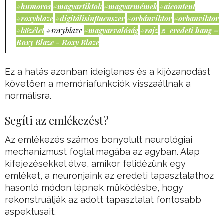
#humoros
#magyartiktok
#magyarmémek
#aicontent
#roxyblaze
#digitálisinfluenszer
#orbánviktor
#orbanviktor
#közélet
#roxyblaze
#magyarvalóság
#rajz
♬ eredeti hang –
Roxy Blaze - Roxy Blaze
Ez a hatás azonban ideiglenes és a kijózanodást
követően a memóriafunkciók visszaállnak a
normálisra.
Segíti az emlékezést?
Az emlékezés számos bonyolult neurológiai
mechanizmust foglal magába az agyban. Alap
kifejezésekkel élve, amikor felidézünk egy
emléket, a neuronjaink az eredeti tapasztalathoz
hasonló módon lépnek működésbe, hogy
rekonstruálják az adott tapasztalat fontosabb
aspektusait.