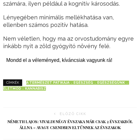
számára, ilyen például a kognitív károsodás.
Lényegében minimális mellékhatása van,
ellenben számos pozitív hatása.
Nem véletlen, hogy ma az orvostudomány egyre
inkább nyit a zöld gyógyító növény felé.
Mondd el a véleményed, kíváncsiak vagyunk rá!
A TERMÉSZET PATIKÁJA
EGÉSZSÉG
EGÉSZSÉGÜNK
CÍMKÉK
ÉLETMÓD
KANNABISZ
ELŐZŐ CIKK
NÉMETH LAJOS: VIVALDI NÉGY ÉVSZAKA MÁR CSAK 2 ÉVSZAKBÓL
ÁLLNA – AVAGY CSENDBEN ELTŰNNEK AZ ÉVSZAKOK