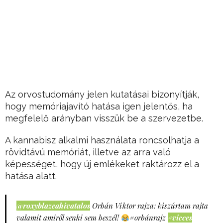
Az orvostudomány jelen kutatásai bizonyítják,
hogy memóriajavító hatása igen jelentős, ha
megfelelő arányban visszük be a szervezetbe.
A kannabisz alkalmi használata roncsolhatja a
rövidtávú memóriát, illetve az arra való
képességet, hogy új emlékeket raktározz el a
hatása alatt.
@roxyblazeahivatalos
Orbán Viktor rajza: kiszúrtam rajta
valamit amiről senki sem beszél!
#orbánrajz
#vicces