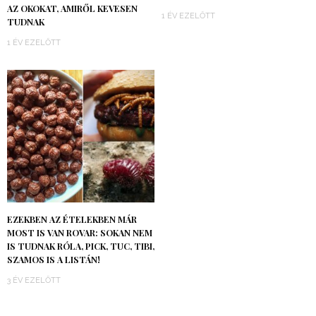
AZ OKOKAT, AMIRŐL KEVESEN
1 ÉV EZELŐTT
TUDNAK
1 ÉV EZELŐTT
EZEKBEN AZ ÉTELEKBEN MÁR
MOST IS VAN ROVAR: SOKAN NEM
IS TUDNAK RÓLA, PICK, TUC, TIBI,
SZAMOS IS A LISTÁN!
3 ÉV EZELŐTT