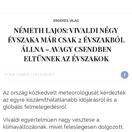
ÉRDEKES VILÁG
NÉMETH LAJOS: VIVALDI NÉGY
ÉVSZAKA MÁR CSAK 2 ÉVSZAKBÓL
ÁLLNA – AVAGY CSENDBEN
ELTŰNNEK AZ ÉVSZAKOK
TITKOK SZIGETE
7 ÉV EZELŐTT
Az ország közkedvelt meteorológusát kérdezték
az egyre kiszámíthatatlanabb időjárásról és a
globális felmelegedésről.
Vivaldi egyértelműen nagy vesztese a
klímaváltozásnak, mivel feleslegesen dolgozott.