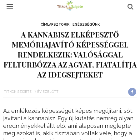
CÍMLAPSZTORIK
EGÉSZSÉGÜNK
A KANNABISZ ELKÉPESZTŐ
MEMÓRIAJAVÍTÓ KÉPESSÉGGEL
RENDELKEZIK: VALÓSÁGGAL
FELTURBÓZZA AZ AGYAT, FIATALÍTJA
AZ IDEGSEJTEKET
TITKOK SZIGETE
7 ÉV EZELŐTT
Az emlékezés képességét képes megújítani, sőt,
javítani a kannabisz. Egy új kutatás nemrég olyan
eredményekkel állt elő, ami alaposan meglepte
még azokat is, akik tisztában voltak vele, hogy a