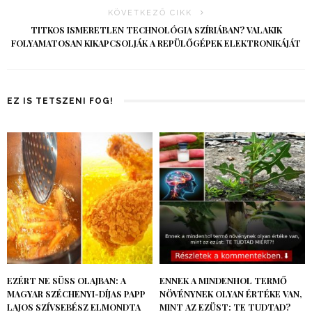
KÖVETKEZŐ CIKK
TITKOS ISMERETLEN TECHNOLÓGIA SZÍRIÁBAN? VALAKIK
FOLYAMATOSAN KIKAPCSOLJÁK A REPÜLŐGÉPEK ELEKTRONIKÁJÁT
EZ IS TETSZENI FOG!
EZÉRT NE SÜSS OLAJBAN: A
ENNEK A MINDENHOL TERMŐ
MAGYAR SZÉCHENYI-DÍJAS PAPP
NÖVÉNYNEK OLYAN ÉRTÉKE VAN,
LAJOS SZÍVSEBÉSZ ELMONDTA
MINT AZ EZÜST: TE TUDTAD?