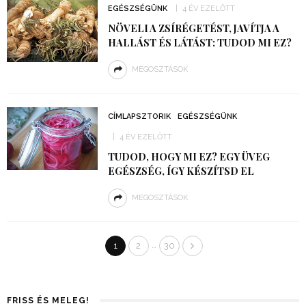
EGÉSZSÉGÜNK
4 ÉV EZELŐTT
NÖVELI A ZSÍRÉGETÉST, JAVÍTJA A
HALLÁST ÉS LÁTÁST: TUDOD MI EZ?
MEGOSZTÁSOK
CÍMLAPSZTORIK
EGÉSZSÉGÜNK
4 ÉV EZELŐTT
TUDOD, HOGY MI EZ? EGY ÜVEG
EGÉSZSÉG, ÍGY KÉSZÍTSD EL
MEGOSZTÁSOK
…
1
2
30
FRISS ÉS MELEG!