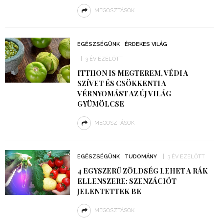
MEGOSZTÁSOK
EGÉSZSÉGÜNK
ÉRDEKES VILÁG
3 ÉV EZELŐTT
ITTHON IS MEGTEREM, VÉDI A
SZÍVET ÉS CSÖKKENTI A
VÉRNYOMÁST AZ ÚJ VILÁG
GYÜMÖLCSE
MEGOSZTÁSOK
EGÉSZSÉGÜNK
TUDOMÁNY
3 ÉV EZELŐTT
4 EGYSZERŰ ZÖLDSÉG LEHET A RÁK
ELLENSZERE: SZENZÁCIÓT
JELENTETTEK BE
MEGOSZTÁSOK