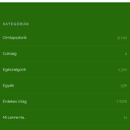
KATEGÓRIÁK
Címlapsztorik
9 242
Cukiság
4
Egészségünk
1 310
Egyéb
338
Érdekes Világ
7 666
Mi Lenne Ha…
11