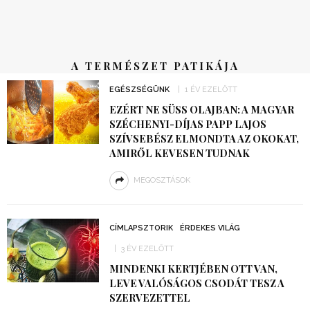
A TERMÉSZET PATIKÁJA
EGÉSZSÉGÜNK
1 ÉV EZELŐTT
EZÉRT NE SÜSS OLAJBAN: A MAGYAR
SZÉCHENYI-DÍJAS PAPP LAJOS
SZÍVSEBÉSZ ELMONDTA AZ OKOKAT,
AMIRŐL KEVESEN TUDNAK
MEGOSZTÁSOK
CÍMLAPSZTORIK
ÉRDEKES VILÁG
3 ÉV EZELŐTT
MINDENKI KERTJÉBEN OTT VAN,
LEVE VALÓSÁGOS CSODÁT TESZ A
SZERVEZETTEL