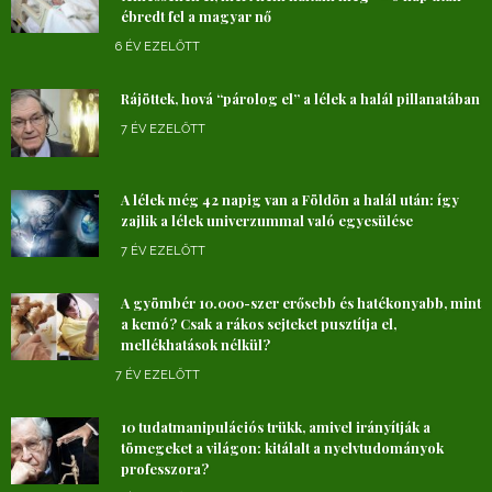
ébredt fel a magyar nő
6 ÉV EZELŐTT
Rájöttek, hová “párolog el” a lélek a halál pillanatában
7 ÉV EZELŐTT
A lélek még 42 napig van a Földön a halál után: így
zajlik a lélek univerzummal való egyesülése
7 ÉV EZELŐTT
A gyömbér 10.000-szer erősebb és hatékonyabb, mint
a kemó? Csak a rákos sejteket pusztítja el,
mellékhatások nélkül?
7 ÉV EZELŐTT
10 tudatmanipulációs trükk, amivel irányítják a
tömegeket a világon: kitálalt a nyelvtudományok
professzora?