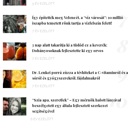
5 ÉV EZELŐTT
7
Így építették meg Velencét, a “víz városát”: 10 millió
iszapba temetett rönk tartja a vízfelszín felett!
7 ÉV EZELŐTT
8
3 nap alatt takarítja ki a tüdőd ez a keverék:
Dohányosoknak fejlesztette ki egy orvos
7 ÉV EZELŐTT
9
Dr. Lenkei porrá zúzza a tévhiteket a C-vitaminról és a
sóról és gyógyszerekről, fájdalmakról
7 ÉV EZELŐTT
10
“Szia apa, szeretlek” – Egy mérnök halott lányával
beszélgetett egy általa fejlesztett szerkezet
segítségével
6 ÉV EZELŐTT