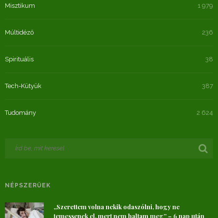
Misztikum
1 979
Múltidéző
236
Spirituális
38
Tech-Kütyük
387
Tudomány
2 624
NÉPSZERŰEK
„Szerettem volna nekik odaszólni, hogy ne
temessenek el, mert nem haltam meg” – 6 nap után