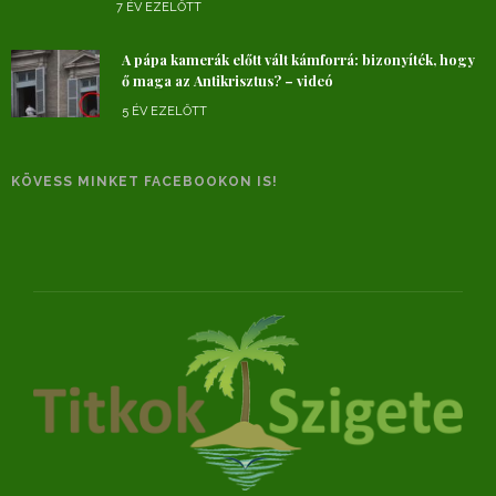
7 ÉV EZELŐTT
A pápa kamerák előtt vált kámforrá: bizonyíték, hogy
ő maga az Antikrisztus? – videó
5 ÉV EZELŐTT
KÖVESS MINKET FACEBOOKON IS!