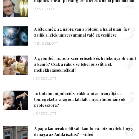
2
Rájöttek, hová “párolog el” a lélek a halál pillanatában
7 ÉV EZELŐTT
3
A lélek még 42 napig van a Földön a halál után: így
zajlik a lélek univerzummal való egyesülése
7 ÉV EZELŐTT
4
A gyömbér 10.000-szer erősebb és hatékonyabb, mint
a kemó? Csak a rákos sejteket pusztítja el,
mellékhatások nélkül?
7 ÉV EZELŐTT
5
10 tudatmanipulációs trükk, amivel irányítják a
tömegeket a világon: kitálalt a nyelvtudományok
professzora?
7 ÉV EZELŐTT
6
A pápa kamerák előtt vált kámforrá: bizonyíték, hogy
ő maga az Antikrisztus? – videó