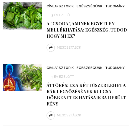
CÍMLAPSZTORIK
EGÉSZSÉGÜNK
TUDOMÁNY
3 ÉV EZELŐTT
A “CSODA”, AMINEK EGYETLEN
MELLÉKHATÁSA: EGÉSZSÉG, TUDOD
HOGY MI EZ?
MEGOSZTÁSOK
CÍMLAPSZTORIK
EGÉSZSÉGÜNK
TUDOMÁNY
3 ÉV EZELŐTT
ÁTTÖRÉS: EZ A KÉT FŰSZER LEHET A
RÁK LEGYŐZÉSÉNEK KULCSA,
DÖBBENETES HATÁSAIKRA DERÜLT
FÉNY
MEGOSZTÁSOK