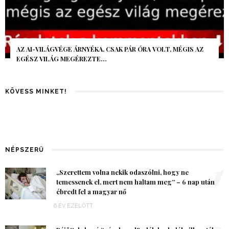
AZ AI-VILÁGVÉGE ÁRNYÉKA, CSAK PÁR ÓRA VOLT, MÉGIS AZ
EGÉSZ VILÁG MEGÉREZTE…
KÖVESS MINKET!
NÉPSZERŰ
1
„Szerettem volna nekik odaszólni, hogy ne
temessenek el, mert nem haltam meg” – 6 nap után
ébredt fel a magyar nő
6 ÉV EZELŐTT