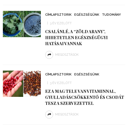
CÍMLAPSZTORIK
EGÉSZSÉGÜNK
TUDOMÁNY
3 ÉV EZELŐTT
CSALÁNLÉ, A “ZÖLD ARANY”,
HIHETETLEN EGÉSZSÉGÜGYI
HATÁSAI VANNAK
MEGOSZTÁSOK
CÍMLAPSZTORIK
EGÉSZSÉGÜNK
3 ÉV EZELŐTT
EZ A MAG TELE VAN VITAMINNAL,
GYULLADÁSCSÖKKENTŐ ÉS CSODÁT
TESZ A SZERVEZETTEL
MEGOSZTÁSOK