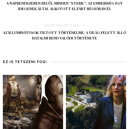
A NAPRENDSZEREN BELÜL MINDEN “STERIL”: AZ EMBERISÉG EGY
IDEGENEK ÁLTAL ALKOTOTT ELZÁRT RÉGIÓBAN ÉL
KÖVETKEZŐ CIKK
AZ ILLUMINÁTUSOK TILTOTT TÖRTÉNELME: A VILÁG FELETT ÁLLÓ
HATALMI REND VALÓDI TÖRTÉNETE
EZ IS TETSZENI FOG!