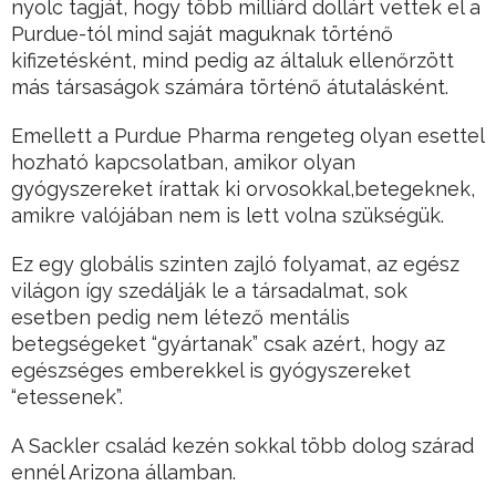
nyolc tagját, hogy több milliárd dollárt vettek el a
Purdue-tól mind saját maguknak történő
kifizetésként, mind pedig az általuk ellenőrzött
más társaságok számára történő átutalásként.
Emellett a Purdue Pharma rengeteg olyan esettel
hozható kapcsolatban, amikor olyan
gyógyszereket írattak ki orvosokkal,betegeknek,
amikre valójában nem is lett volna szükségük.
Ez egy globális szinten zajló folyamat, az egész
világon így szedálják le a társadalmat, sok
esetben pedig nem létező mentális
betegségeket “gyártanak” csak azért, hogy az
egészséges emberekkel is gyógyszereket
“etessenek”.
A Sackler család kezén sokkal több dolog szárad
ennél Arizona államban.