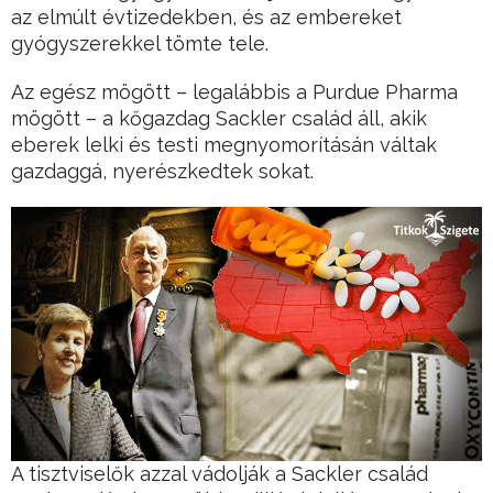
az elmúlt évtizedekben, és az embereket
gyógyszerekkel tömte tele.
Az egész mögött – legalábbis a Purdue Pharma
mögött – a kőgazdag Sackler család áll, akik
eberek lelki és testi megnyomorításán váltak
gazdaggá, nyerészkedtek sokat.
A tisztviselők azzal vádolják a Sackler család