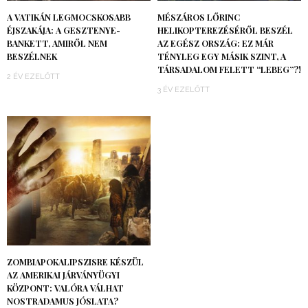
A VATIKÁN LEGMOCSKOSABB
MÉSZÁROS LŐRINC
ÉJSZAKÁJA: A GESZTENYE-
HELIKOPTEREZÉSÉRŐL BESZÉL
BANKETT, AMIRŐL NEM
AZ EGÉSZ ORSZÁG: EZ MÁR
BESZÉLNEK
TÉNYLEG EGY MÁSIK SZINT, A
TÁRSADALOM FELETT “LEBEG”?!
2 ÉV EZELŐTT
3 ÉV EZELŐTT
ZOMBIAPOKALIPSZISRE KÉSZÜL
AZ AMERIKAI JÁRVÁNYÜGYI
KÖZPONT: VALÓRA VÁLHAT
NOSTRADAMUS JÓSLATA?