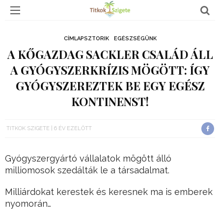
CÍMLAPSZTORIK
EGÉSZSÉGÜNK
A KŐGAZDAG SACKLER CSALÁD ÁLL
A GYÓGYSZERKRÍZIS MÖGÖTT: ÍGY
GYÓGYSZEREZTEK BE EGY EGÉSZ
KONTINENST!
TITKOK SZIGETE
6 ÉV EZELŐTT
Gyógyszergyártó vállalatok mögött álló
milliomosok szedálták le a társadalmat.
Milliárdokat kerestek és keresnek ma is emberek
nyomorán…