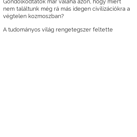
Gondolkodtatok már valaha azon, hogy miért
nem találtunk még rá más idegen civilizációkra a
végtelen kozmoszban?
A tudományos világ rengetegszer feltette
magának a kérdést.
Hirdetés