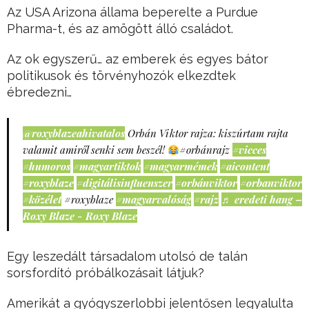
Az USA Arizona állama beperelte a Purdue
Pharma-t, és az amögött álló családot.
Az ok egyszerű… az emberek és egyes bátor
politikusok és törvényhozók elkezdtek
ébredezni…
@roxyblazeahivatalos
Orbán Viktor rajza: kiszúrtam rajta
valamit amiről senki sem beszél!
#orbánrajz
#vicces
#humoros
#magyartiktok
#magyarmémek
#aicontent
#roxyblaze
#digitálisinfluenszer
#orbánviktor
#orbanviktor
#közélet
#roxyblaze
#magyarvalóság
#rajz
♬ eredeti hang –
Roxy Blaze - Roxy Blaze
Egy leszedált társadalom utolsó de talán
sorsfordító próbálkozásait látjuk?
Amerikát a gyógyszerlobbi jelentősen legyalulta