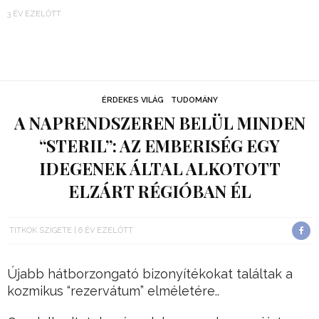
3 ÉV EZELŐTT
ÉRDEKES VILÁG
TUDOMÁNY
A NAPRENDSZEREN BELÜL MINDEN
“STERIL”: AZ EMBERISÉG EGY
IDEGENEK ÁLTAL ALKOTOTT
ELZÁRT RÉGIÓBAN ÉL
TITKOK SZIGETE
6 ÉV EZELŐTT
Újabb hátborzongató bizonyítékokat találtak a
kozmikus “rezervátum” elméletére..