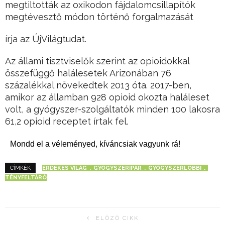
megtiltották az oxikodon fájdalomcsillapítók
megtévesztő módon történő forgalmazását
írja az ÚjVilágtudat.
Az állami tisztviselők szerint az opioidokkal
összefüggő halálesetek Arizonában 76
százalékkal növekedtek 2013 óta. 2017-ben,
amikor az államban 928 opioid okozta haláleset
volt, a gyógyszer-szolgáltatók minden 100 lakosra
61,2 opioid receptet írtak fel.
Mondd el a véleményed, kíváncsiak vagyunk rá!
ÉRDEKES VILÁG
GYÓGYSZERIPAR
GYÓGYSZERLOBBI
CÍMKÉK
TÉNYFELTÁRÓ
ELŐZŐ CIKK