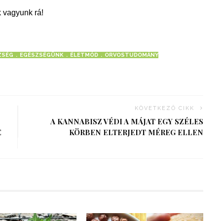
 vagyunk rá!
ZSÉG
EGÉSZSÉGÜNK
ÉLETMÓD
ORVOSTUDOMÁNY
KÖVETKEZŐ CIKK
A KANNABISZ VÉDI A MÁJAT EGY SZÉLES
E
KÖRBEN ELTERJEDT MÉREG ELLEN