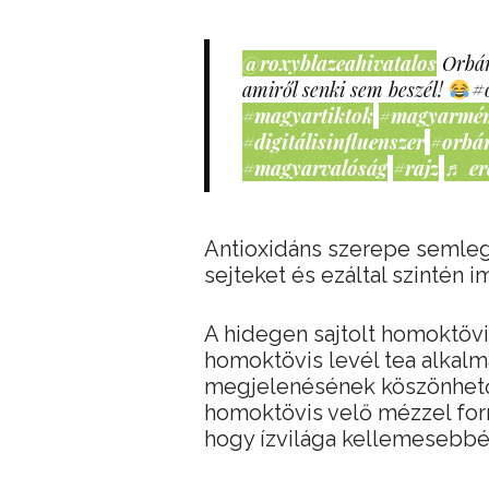
@roxyblazeahivatalos
Orbán
amiről senki sem beszél!
#
#magyartiktok
#magyarmé
#digitálisinfluenszer
#orbá
#magyarvalóság
#rajz
♬ er
Antioxidáns szerepe semleges
sejteket és ezáltal szintén i
A hidegen sajtolt homoktövi
homoktövis levél tea alkal
megjelenésének köszönhető
homoktövis velő mézzel form
hogy ízvilága kellemesebbé 