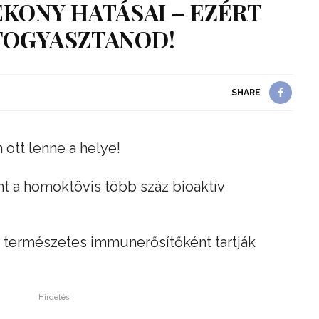
KONY HATÁSAI – EZÉRT
FOGYASZTANOD!
SHARE
ott lenne a helye!
nt a homoktövis több száz bioaktív
i természetes immunerősítőként tartják
Hirdetés