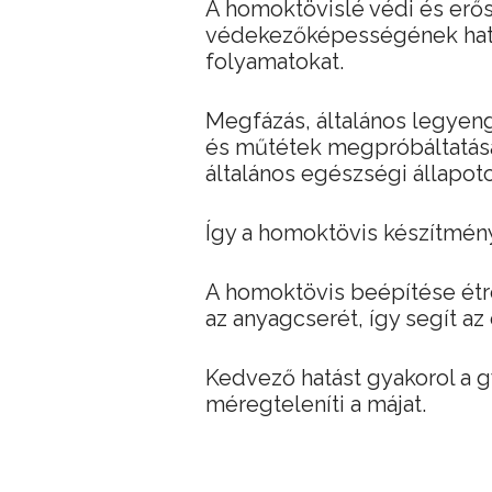
A homoktövislé védi és erős
védekezőképességének haték
folyamatokat.
Megfázás, általános legyen
és műtétek megpróbáltatásai
általános egészségi állapoto
Így a homoktövis készítmén
A homoktövis beépítése étr
az anyagcserét, így segít az
Kedvező hatást gyakorol a 
méregteleníti a májat.