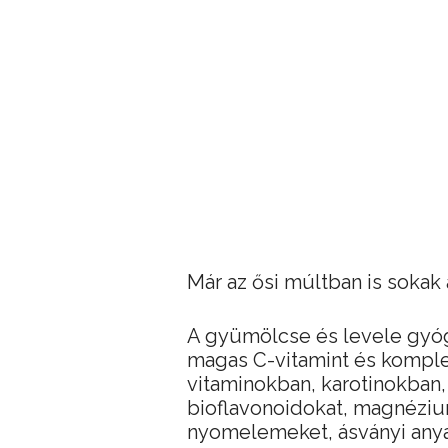
Már az ősi múltban is sokak 
A gyümölcse és levele gyóg
magas C-vitamint és komplexe
vitaminokban, karotinokban,
bioflavonoidokat, magnéziu
nyomelemeket, ásványi anyag