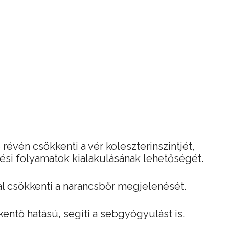
 révén csökkenti a vér koleszterinszintjét,
dési folyamatok kialakulásának lehetőségét.
tal csökkenti a narancsbőr megjelenését.
ntő hatású, segíti a sebgyógyulást is.