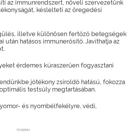
íti az immunrendszert, növeli szervezetünk
onyságát, késlelteti az öregedési
gülés, illetve különösen fertőző betegségek
 után hatásos immunerősítő. Javíthatja az
t.
yeket érdemes kúraszerűen fogyasztani
endünkbe jótékony zsíroldó hatású, fokozza
 optimális testsúly megtartásában.
gyomor- és nyombélfekélyre, védi,
Hirdetés