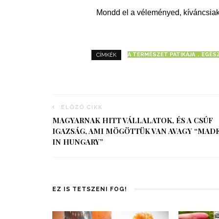
Mondd el a véleményed, kíváncsiak
A TERMÉSZET PATIKÁJA
EGÉS
CÍMKÉK
ELŐZŐ CIKK
MAGYARNAK HITT VÁLLALATOK, ÉS A CSÚF
IGAZSÁG, AMI MÖGÖTTÜK VAN AVAGY “MAD
IN HUNGARY”
EZ IS TETSZENI FOG!