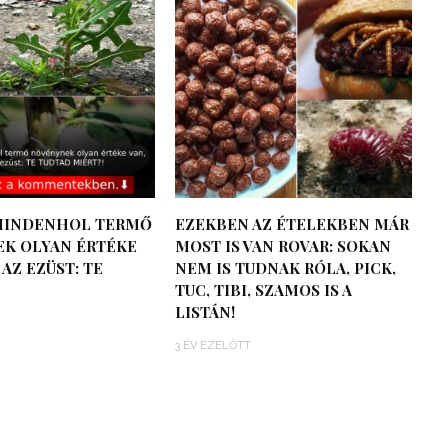
MINDENHOL TERMŐ
EZEKBEN AZ ÉTELEKBEN MÁR
K OLYAN ÉRTÉKE
MOST IS VAN ROVAR: SOKAN
 AZ EZÜST: TE
NEM IS TUDNAK RÓLA, PICK,
TUC, TIBI, SZAMOS IS A
LISTÁN!
3 ÉV EZELŐTT