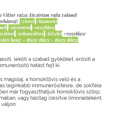
 Viktor rajza: kiszúrtam rajta valamit
orbánrajz
#vicces
#humoros
mek
#aicontent
#roxyblaze
nviktor
#orbanviktor
#közélet
#roxyblaze
edeti hang – Roxy Blaze - Roxy Blaze
íti, leköti a szabad gyököket, erősíti a
mmunerősítő hatást fejt ki.
s magolaj, a homoktövis velő és a
mas leginkább immunerősítésre, de sokféle
en már fogyaszthatjuk homoktövis szörp,
ában, vagy házilag ízesítve limonádéként,
váljon.