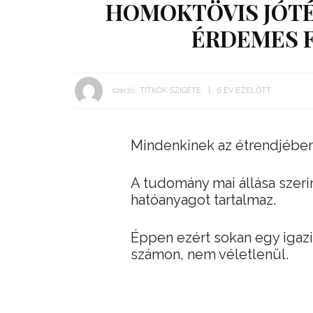
HOMOKTÖVIS JÓTÉ
ÉRDEMES 
szerző:
TITKOK SZIGETE
6 ÉV EZELŐTT
Mindenkinek az étrendjében 
A tudomány mai állása szeri
hatóanyagot tartalmaz.
Éppen ezért sokan egy igaz
számon, nem véletlenül.