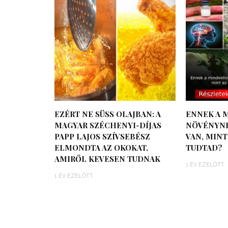
EZÉRT NE SÜSS OLAJBAN: A
ENNEK A 
MAGYAR SZÉCHENYI-DÍJAS
NÖVÉNYNE
PAPP LAJOS SZÍVSEBÉSZ
VAN, MINT
ELMONDTA AZ OKOKAT,
TUDTAD?
AMIRŐL KEVESEN TUDNAK
1 ÉV EZELŐTT
1 ÉV EZELŐTT