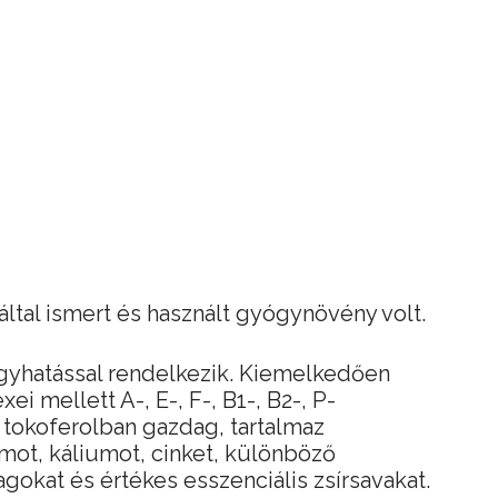
által ismert és használt gyógynövény volt.
yhatással rendelkezik. Kiemelkedően
i mellett A-, E-, F-, B1-, B2-, P-
 tokoferolban gazdag, tartalmaz
mot, káliumot, cinket, különböző
okat és értékes esszenciális zsírsavakat.