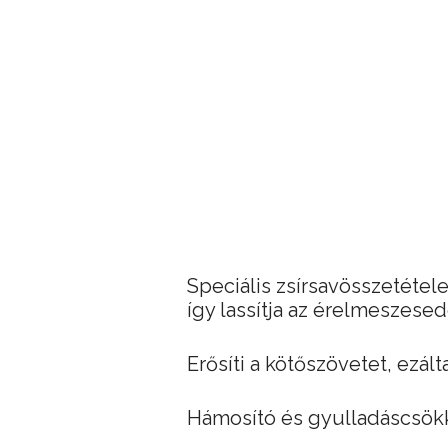
Speciális zsírsavösszetétele
így lassítja az érelmeszese
Erősíti a kötőszövetet, ezál
Hámosító és gyulladáscsökke