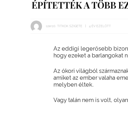
ÉPÍTETTÉK A TÖBB E
szerző:
TITKOK SZIGETE
4 ÉV EZELŐTT
Az eddigi legerősebb bizony
hogy ezeket a barlangokat 
Az ókori világból származn
amiket az ember valaha emel
melyben éltek.
Vagy talán nem is volt, olyan