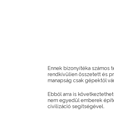
Ennek bizonyítéka számos t
rendkívülien összetett és p
manapság csak gépektől vár
Ebből arra is következtethe
nem egyedül emberek építet
civilizáció segítségével.