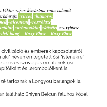
 Viktor rajza: kiszúrtam rajta valamit
orbánrajz
#vicces
#humoros
mek
#aicontent
#roxyblaze
nviktor
#orbanviktor
#közélet
#roxyblaze
edeti hang – Roxy Blaze - Roxy Blaze
civilizáció és emberek kapcsolatáról
naki” néven emlegetett ősi “istenekre”
ezer éves szövegek említenek ősi
pítőiként és lerombolóiként is.
zé tartoznak a Longyou barlangok is.
an található Shiyan Beicun faluhoz közel