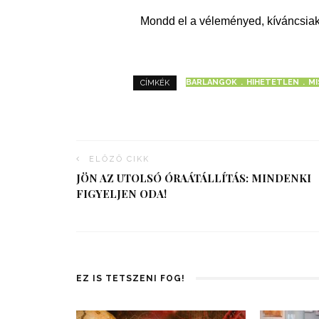
Mondd el a véleményed, kíváncsiak
BARLANGOK
HIHETETLEN
M
CÍMKÉK
ELŐZŐ CIKK
JÖN AZ UTOLSÓ ÓRAÁTÁLLÍTÁS: MINDENKI
FIGYELJEN ODA!
EZ IS TETSZENI FOG!