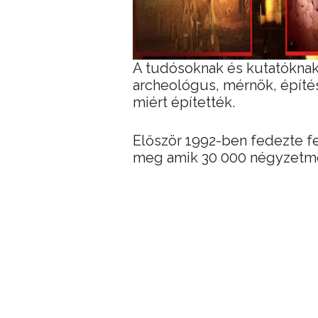
A tudósoknak és kutatóknak
archeológus, mérnök, építés
miért építették.
Először 1992-ben fedezte fel
meg amik 30 000 négyzetmét