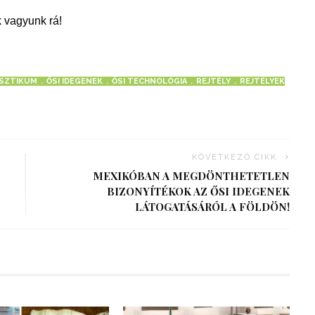
 vagyunk rá!
ISZTIKUM
ŐSI IDEGENEK
ŐSI TECHNOLÓGIA
REJTÉLY
REJTÉLYEK
KÖVETKEZŐ CIKK
MEXIKÓBAN A MEGDÖNTHETETLEN
BIZONYÍTÉKOK AZ ŐSI IDEGENEK
LÁTOGATÁSÁRÓL A FÖLDÖN!