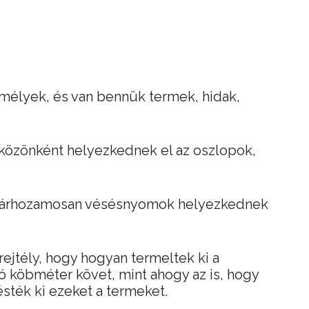
mélyek, és van bennük termek, hidak,
közönként helyezkednek el az oszlopok,
párhozamosan vésésnyomok helyezkednek
ejtély, hogy hogyan termeltek ki a
ó köbméter követ, mint ahogy az is, hogy
ésték ki ezeket a termeket.