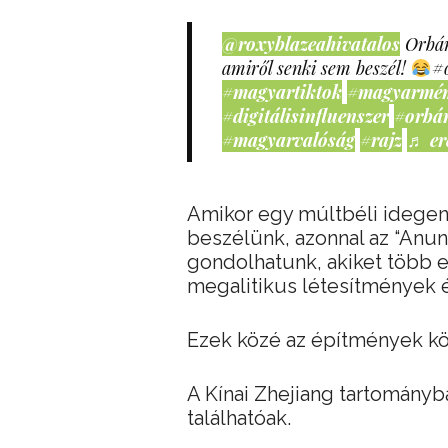
@roxyblazeahivatalos
Orbán
amiről senki sem beszél!
#
#magyartiktok
#magyarmé
#digitálisinfluenszer
#orbá
#magyarvalóság
#rajz
♬ er
Amikor egy múltbéli idegen 
beszélünk, azonnal az “Anun
gondolhatunk, akiket több 
megalitikus létesítmények é
Ezek közé az építmények kö
A Kínai Zhejiang tartományb
találhatóak.