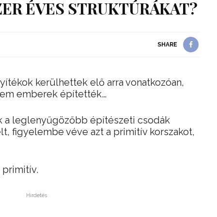
ZER ÉVES STRUKTÚRÁKAT?
SHARE
ítékok kerülhettek elő arra vonatkozóan,
nem emberek építették…
ak a leglenyűgözőbb építészeti csodák
t, figyelembe véve azt a primitív korszakot,
 primitív.
Hirdetés