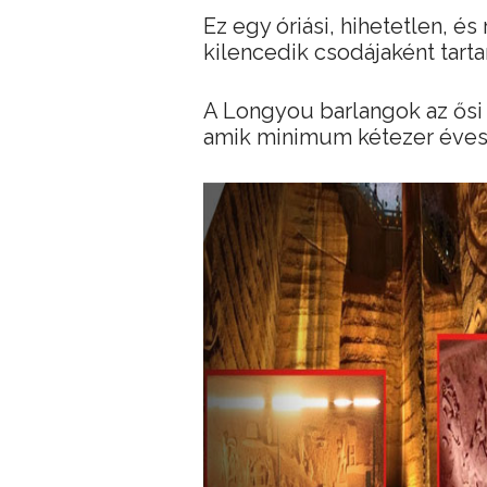
Ez egy óriási, hihetetlen, és 
kilencedik csodájaként tart
A Longyou barlangok az ősi
amik minimum kétezer éves