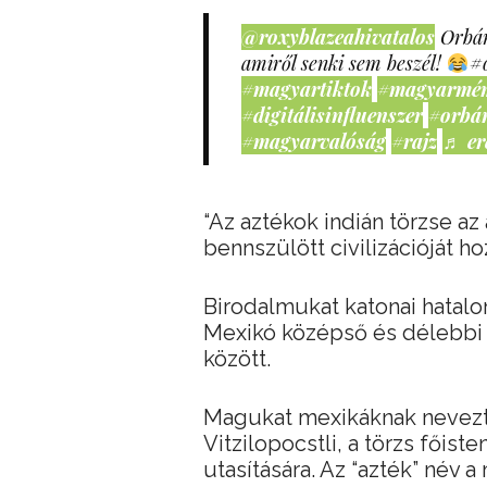
@roxyblazeahivatalos
Orbán
amiről senki sem beszél!
#
#magyartiktok
#magyarmé
#digitálisinfluenszer
#orbá
#magyarvalóság
#rajz
♬ er
“Az aztékok indián törzse az
bennszülött civilizációját ho
Birodalmukat katonai hatalom
Mexikó középső és délebbi 
között.
Magukat mexikáknak nevezté
Vitzilopocstli, a törzs főis
utasítására. Az “azték” név a