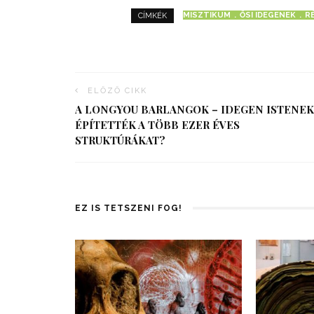
MISZTIKUM
ŐSI IDEGENEK
R
CÍMKÉK
ELŐZŐ CIKK
A LONGYOU BARLANGOK – IDEGEN ISTENEK
ÉPÍTETTÉK A TÖBB EZER ÉVES
STRUKTÚRÁKAT?
EZ IS TETSZENI FOG!