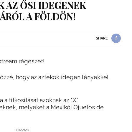
 AZ ŐSI IDEGENEK
ÁRÓL A FÖLDÖN!
SHARE
stream régészet!
közzé, hogy az aztékok idegen lényekkel
 a titkosítását azoknak az “X”
knek, melyeket a Mexikói Ojuelos de
Hirdetés