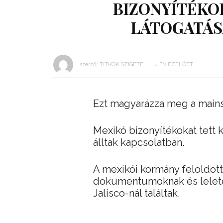
BIZONYÍTÉKOK
LÁTOGATÁS
szerző:
TITKOK SZIGETE
4 ÉV EZELŐTT
Ezt magyarázza meg a main
Mexikó bizonyítékokat tett 
álltak kapcsolatban.
A mexikói kormány feloldotta
dokumentumoknak és lelete
Jalisco-nál találtak.