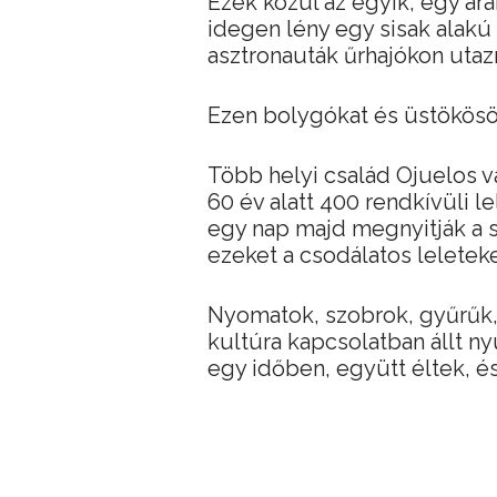
Ezek közül az egyik, egy ara
idegen lény egy sisak alakú f
asztronauták űrhajókon utaz
Ezen bolygókat és üstökösök
Több helyi család Ojuelos v
60 év alatt 400 rendkívüli l
egy nap majd megnyitják a 
ezeket a csodálatos leleteke
Nyomatok, szobrok, gyűrűk, 
kultúra kapcsolatban állt n
egy időben, együtt éltek, és