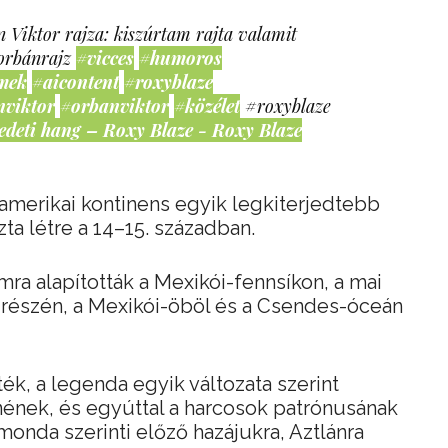
 Viktor rajza: kiszúrtam rajta valamit
orbánrajz
#vicces
#humoros
mek
#aicontent
#roxyblaze
nviktor
#orbanviktor
#közélet
#roxyblaze
edeti hang – Roxy Blaze - Roxy Blaze
 amerikai kontinens egyik legkiterjedtebb
zta létre a 14–15. században.
ra alapították a Mexikói-fennsíkon, a mai
részén, a Mexikói-öböl és a Csendes-óceán
k, a legenda egyik változata szerint
tenének, és egyúttal a harcosok patrónusának
 monda szerinti előző hazájukra, Aztlánra