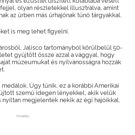
nnyal és ezüsttel díszített kőtáblába vésett
ejjel, olyan részletekkel illusztrálva, amint
nak az űrben más űrhajónak tűnő tárgyakkal.
et is meg lehet figyelni.
árosból, Jalisco tartományból körülbelül 50-
eletet gyűjtött össze azzal a vággyal, hogy
saját múzeumukat és nyilvánosságra hozzák
t.
medálok. Úgy tűnik, ez a korábbi Amerikai
yújtott szemű idegen lényekkel, akik velük
 nyíltan megjelentek nekik az égi hajóikkal.
Hirdetés