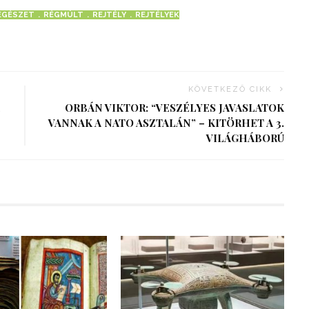
ÉGÉSZET
RÉGMÚLT
REJTÉLY
REJTÉLYEK
KÖVETKEZŐ CIKK
ORBÁN VIKTOR: “VESZÉLYES JAVASLATOK
VANNAK A NATO ASZTALÁN” – KITÖRHET A 3.
VILÁGHÁBORÚ