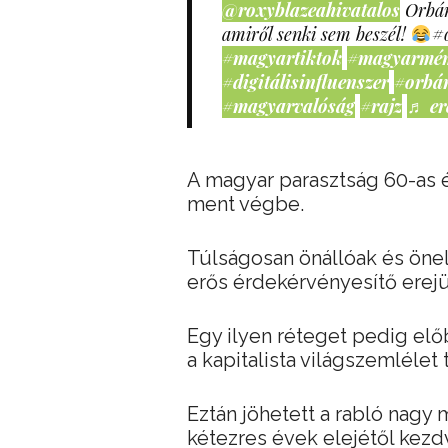
@roxyblazeahivatalos
Orbán
amiről senki sem beszél!
#
#magyartiktok
#magyarmé
#digitálisinfluenszer
#orbá
#magyarvalóság
#rajz
♬ er
A magyar parasztság 60-as é
ment végbe.
Túlságosan önállóak és önell
erős érdekérvényesítő erejü
Egy ilyen réteget pedig elő
a kapitalista világszemlélet 
Eztán jöhetett a rabló nagy
kétezres évek elejétől kezd