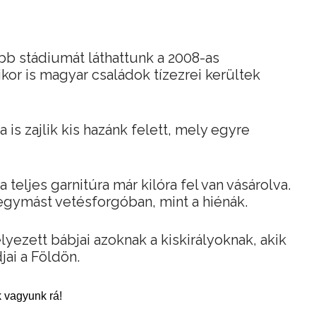
bb stádiumát láthattunk a 2008-as
ikor is magyar családok tízezrei kerültek
 is zajlik kis hazánk felett, mely egyre
a teljes garnitúra már kilóra fel van vásárolva.
 egymást vetésforgóban, mint a hiénák.
yezett bábjai azoknak a kiskirályoknak, akik
jai a Földön.
 vagyunk rá!