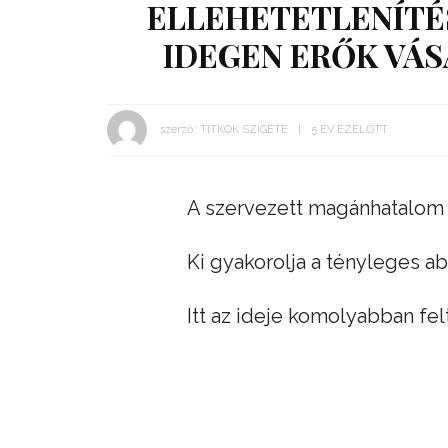
ELLEHETETLENÍTÉS
IDEGEN ERŐK VÁS
szerző:
TITKOK SZIGETE
5 ÉV EZELŐTT
A szervezett magánhatalom c
Ki gyakorolja a tényleges 
Itt az ideje komolyabban fel