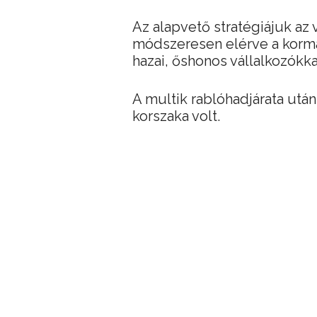
Az alapvető stratégiájuk az 
módszeresen elérve a kormá
hazai, őshonos vállalkozókk
A multik rablóhadjárata után
korszaka volt.