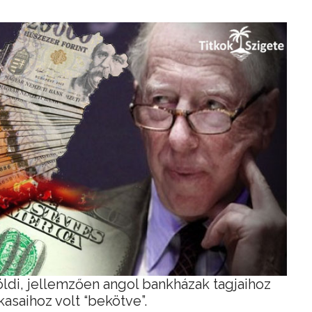
ldi, jellemzően angol bankházak tagjaihoz
kasaihoz volt “bekötve”.