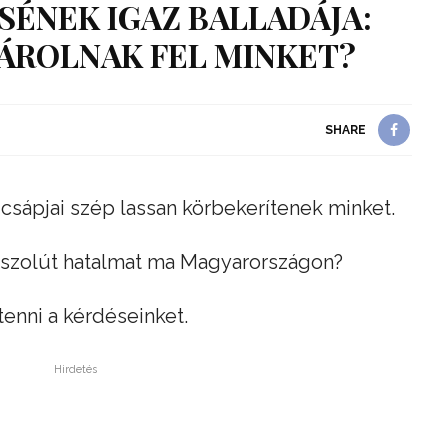
ÉNEK IGAZ BALLADÁJA:
ÁROLNAK FEL MINKET?
SHARE
sápjai szép lassan körbekerítenek minket.
abszolút hatalmat ma Magyarországon?
tenni a kérdéseinket.
Hirdetés