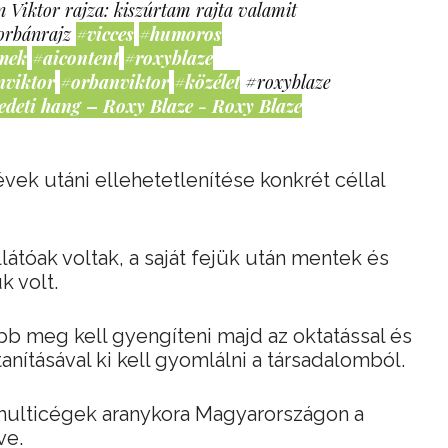
 Viktor rajza: kiszúrtam rajta valamit
orbánrajz
#vicces
#humoros
mek
#aicontent
#roxyblaze
nviktor
#orbanviktor
#közélet
#roxyblaze
edeti hang – Roxy Blaze - Roxy Blaze
vek utáni ellehetetlenítése konkrét céllal
átóak voltak, a saját fejük után mentek és
k volt.
bb meg kell gyengíteni majd az oktatással és
tanításával ki kell gyomlálni a társadalomból.
 multicégek aranykora Magyarországon a
ve.