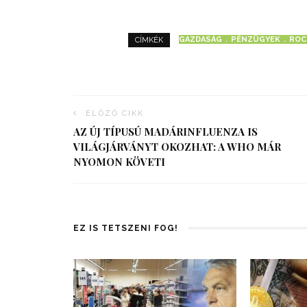
GAZDASÁG
PÉNZÜGYEK
ROC
CÍMKÉK
ELŐZŐ CIKK
AZ ÚJ TÍPUSÚ MADÁRINFLUENZA IS
VILÁGJÁRVÁNYT OKOZHAT: A WHO MÁR
NYOMON KÖVETI
EZ IS TETSZENI FOG!