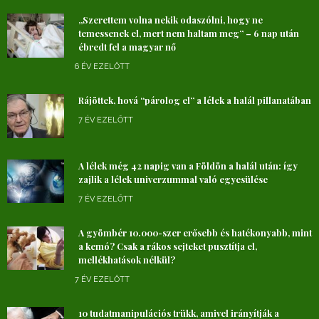
„Szerettem volna nekik odaszólni, hogy ne
temessenek el, mert nem haltam meg” – 6 nap után
ébredt fel a magyar nő
6 ÉV EZELŐTT
Rájöttek, hová “párolog el” a lélek a halál pillanatában
7 ÉV EZELŐTT
A lélek még 42 napig van a Földön a halál után: így
zajlik a lélek univerzummal való egyesülése
7 ÉV EZELŐTT
A gyömbér 10.000-szer erősebb és hatékonyabb, mint
a kemó? Csak a rákos sejteket pusztítja el,
mellékhatások nélkül?
7 ÉV EZELŐTT
10 tudatmanipulációs trükk, amivel irányítják a