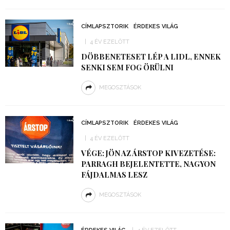
CÍMLAPSZTORIK
ÉRDEKES VILÁG
4 ÉV EZELŐTT
DÖBBENETESET LÉP A LIDL, ENNEK
SENKI SEM FOG ÖRÜLNI
MEGOSZTÁSOK
CÍMLAPSZTORIK
ÉRDEKES VILÁG
4 ÉV EZELŐTT
VÉGE: JÖN AZ ÁRSTOP KIVEZETÉSE:
PARRAGH BEJELENTETTE, NAGYON
FÁJDALMAS LESZ
MEGOSZTÁSOK