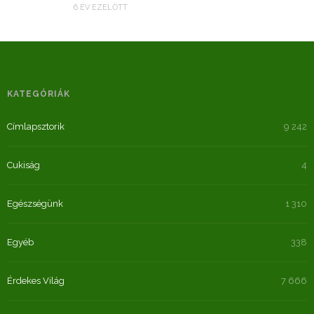
6 ÉV EZELŐTT
KATEGÓRIÁK
Címlapsztorik
9 242
Cukiság
4
Egészségünk
1 310
Egyéb
338
Érdekes Világ
7 666