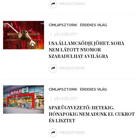
MEGOSZTÁSOK
CÍMLAPSZTORIK
ÉRDEKES VILÁG
3 ÉV EZELŐTT
USA ÁLLAMCSŐDJE JÖHET, SOHA
NEM LÁTOTT NYOMOR
SZABADULHAT A VILÁGRA
MEGOSZTÁSOK
CÍMLAPSZTORIK
ÉRDEKES VILÁG
3 ÉV EZELŐTT
SPAR ÜGYVEZETŐ: HETEKIG,
HÓNAPOKIG NEM ADUNK EL CUKROT
ÉS LISZTET
MEGOSZTÁSOK