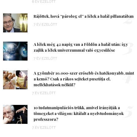
6 ÉV EZELŐTT
2
Rájöttek, hová “párolog el” a lélek a halál pillanatában
7 ÉV EZELŐTT
3
A lélek még 42 napig van a Földön a halál után: így
zajlik a lélek univerzummal való egyesülése
7 ÉV EZELŐTT
4
A gyömbér 10.000-szer erősebb és hatékonyabb, mint
a kemó? Csak a rákos sejteket pusztítja el,
mellékhatások nélkül?
7 ÉV EZELŐTT
5
10 tudatmanipulációs trükk, amivel irányítják a
tömegeket a világon: kitálalt a nyelvtudományok
professzora?
7 ÉV EZELŐTT