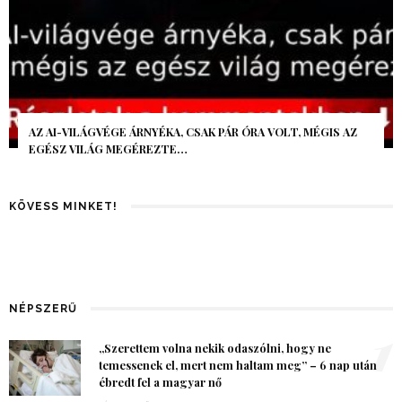
AZ AI-VILÁGVÉGE ÁRNYÉKA, CSAK PÁR ÓRA VOLT, MÉGIS AZ
EGÉSZ VILÁG MEGÉREZTE…
KÖVESS MINKET!
NÉPSZERŰ
1
„Szerettem volna nekik odaszólni, hogy ne
temessenek el, mert nem haltam meg” – 6 nap után
ébredt fel a magyar nő