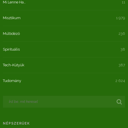
Mi Lenne Ha…
11
Misztikum
1 979
Múltidéző
236
Spirituális
38
Tech-Kütyük
387
Tudomány
2 624
NÉPSZERŰEK