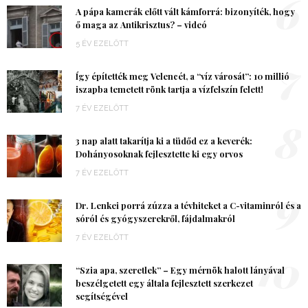
6
A pápa kamerák előtt vált kámforrá: bizonyíték, hogy
ő maga az Antikrisztus? – videó
5 ÉV EZELŐTT
7
Így építették meg Velencét, a “víz városát”: 10 millió
iszapba temetett rönk tartja a vízfelszín felett!
7 ÉV EZELŐTT
8
3 nap alatt takarítja ki a tüdőd ez a keverék:
Dohányosoknak fejlesztette ki egy orvos
7 ÉV EZELŐTT
9
Dr. Lenkei porrá zúzza a tévhiteket a C-vitaminról és a
sóról és gyógyszerekről, fájdalmakról
7 ÉV EZELŐTT
10
“Szia apa, szeretlek” – Egy mérnök halott lányával
beszélgetett egy általa fejlesztett szerkezet
segítségével