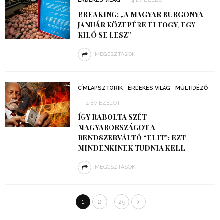
ÉRDEKES VILÁG
4 ÉV EZELŐTT
BREAKING: „A MAGYAR BURGONYA
JANUÁR KÖZEPÉRE ELFOGY, EGY
KILÓ SE LESZ”
MEGOSZTÁSOK
CÍMLAPSZTORIK
ÉRDEKES VILÁG
MÚLTIDÉZŐ
4 ÉV EZELŐTT
ÍGY RABOLTA SZÉT
MAGYARORSZÁGOT A
RENDSZERVÁLTÓ “ELIT”: EZT
MINDENKINEK TUDNIA KELL
MEGOSZTÁSOK
…
1
2
25