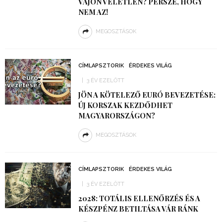
VAJON VÉLETLEN? PERSZE, HOGY
NEM AZ!
MEGOSZTÁSOK
CÍMLAPSZTORIK
ÉRDEKES VILÁG
3 ÉV EZELŐTT
JÖN A KÖTELEZŐ EURÓ BEVEZETÉSE:
ÚJ KORSZAK KEZDŐDHET
MAGYARORSZÁGON?
MEGOSZTÁSOK
CÍMLAPSZTORIK
ÉRDEKES VILÁG
3 ÉV EZELŐTT
2028: TOTÁLIS ELLENŐRZÉS ÉS A
KÉSZPÉNZ BETILTÁSA VÁR RÁNK