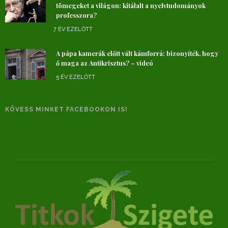
tömegeket a világon: kitálalt a nyelvtudományok
professzora?
7 ÉV EZELŐTT
A pápa kamerák előtt vált kámforrá: bizonyíték, hogy
ő maga az Antikrisztus? – videó
5 ÉV EZELŐTT
KÖVESS MINKET FACEBOOKON IS!