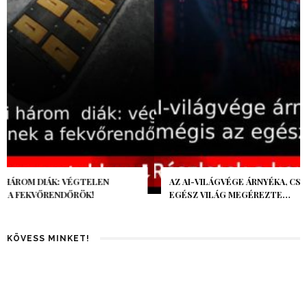
AZ AI-VILÁGVÉGE ÁRNYÉKA, CSAK PÁR ÓRA VOLT, MÉGIS AZ
EGÉSZ VILÁG MEGÉREZTE…
KÖVESS MINKET!