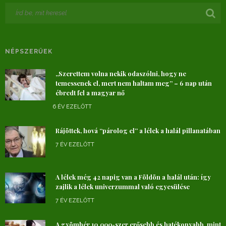
NÉPSZERŰEK
„Szerettem volna nekik odaszólni, hogy ne
temessenek el, mert nem haltam meg” – 6 nap után
ébredt fel a magyar nő
6 ÉV EZELŐTT
Rájöttek, hová “párolog el” a lélek a halál pillanatában
7 ÉV EZELŐTT
A lélek még 42 napig van a Földön a halál után: így
zajlik a lélek univerzummal való egyesülése
7 ÉV EZELŐTT
A gyömbér 10.000-szer erősebb és hatékonyabb, mint