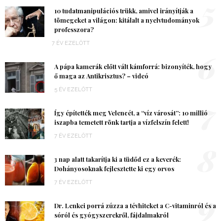
5
10 tudatmanipulációs trükk, amivel irányítják a
tömegeket a világon: kitálalt a nyelvtudományok
professzora?
7 ÉV EZELŐTT
6
A pápa kamerák előtt vált kámforrá: bizonyíték, hogy
ő maga az Antikrisztus? – videó
5 ÉV EZELŐTT
7
Így építették meg Velencét, a “víz városát”: 10 millió
iszapba temetett rönk tartja a vízfelszín felett!
7 ÉV EZELŐTT
8
3 nap alatt takarítja ki a tüdőd ez a keverék:
Dohányosoknak fejlesztette ki egy orvos
7 ÉV EZELŐTT
9
Dr. Lenkei porrá zúzza a tévhiteket a C-vitaminról és a
sóról és gyógyszerekről, fájdalmakról