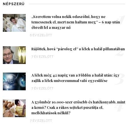
NÉPSZERŰ
1
„Szerettem volna nekik odaszólni, hogy ne
temessenek el, mert nem haltam meg” – 6 nap után
ébredt fel a magyar nő
6 ÉV EZELŐTT
2
Rájöttek, hová “párolog el” a lélek a halál pillanatában
7 ÉV EZELŐTT
3
A lélek még 42 napig van a Földön a halál után: így
zajlik a lélek univerzummal való egyesülése
7 ÉV EZELŐTT
4
A gyömbér 10.000-szer erősebb és hatékonyabb, mint
a kemó? Csak a rákos sejteket pusztítja el,
mellékhatások nélkül?
7 ÉV EZELŐTT