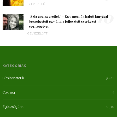
7 ÉV EZELŐTT
10
“Szia apa, szeretlek” – Egy mérnök halott lányával
beszélgetett egy általa fejlesztett szerkezet
segítségével
6 ÉV EZELŐTT
KATEGÓRIÁK
Címlapsztorik
9 242
Cukiság
4
Egészségünk
1 310