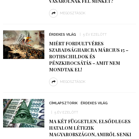
VÁSÁROLNAK FEL MINKET?
MEGOSZTÁSOK
ÉRDEKES VILÁG
5 ÉV EZELŐTT
MIÉRT FORDULT VÉRES
SZABADSÁGHARCBA MÁRCIUS 15 –
ROTHSCHILDOK ÉS
PÉNZKIBOCSÁTÁS – AMIT NEM
MONDTAK EL!
MEGOSZTÁSOK
CÍMLAPSZTORIK
ÉRDEKES VILÁG
5 ÉV EZELŐTT
MA KÉT FÜGGETLEN, ELSŐDLEGES
HATALOM LÉTEZIK
MAGYARORSZÁGON, AMIRŐL SENKI