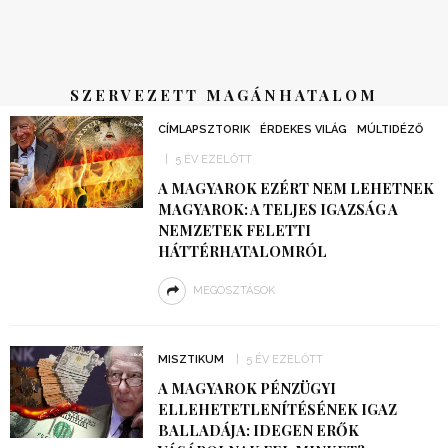
SZERVEZETT MAGÁNHATALOM
CÍMLAPSZTORIK
ÉRDEKES VILÁG
MÚLTIDÉZŐ
5 ÉV EZELŐTT
A MAGYAROK EZÉRT NEM LEHETNEK
MAGYAROK: A TELJES IGAZSÁG A
NEMZETEK FELETTI
HÁTTÉRHATALOMRÓL
MEGOSZTÁSOK
MISZTIKUM
5 ÉV EZELŐTT
A MAGYAROK PÉNZÜGYI
ELLEHETETLENÍTÉSÉNEK IGAZ
BALLADÁJA: IDEGEN ERŐK