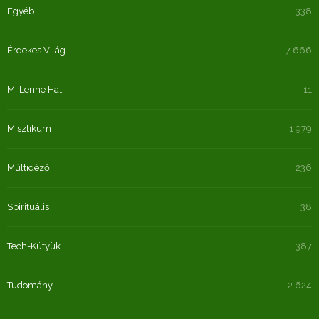
Egyéb
338
Érdekes Világ
7 666
Mi Lenne Ha…
11
Misztikum
1 979
Múltidéző
236
Spirituális
38
Tech-Kütyük
387
Tudomány
2 624