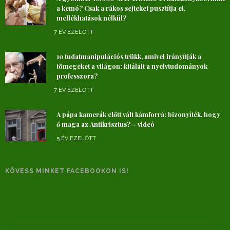
a kemó? Csak a rákos sejteket pusztítja el,
mellékhatások nélkül?
7 ÉV EZELŐTT
10 tudatmanipulációs trükk, amivel irányítják a
tömegeket a világon: kitálalt a nyelvtudományok
professzora?
7 ÉV EZELŐTT
A pápa kamerák előtt vált kámforrá: bizonyíték, hogy
ő maga az Antikrisztus? – videó
5 ÉV EZELŐTT
KÖVESS MINKET FACEBOOKON IS!